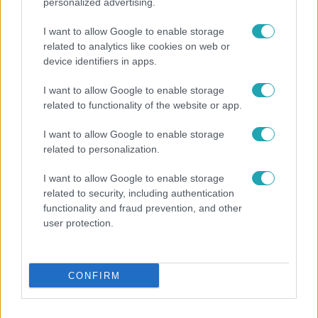
personalized advertising.
I want to allow Google to enable storage
related to analytics like cookies on web or
device identifiers in apps.
I want to allow Google to enable storage
Életmód
related to functionality of the website or app.
Ezt sokan nem tudják: Ennyibe kerül valójában, ha
I want to allow Google to enable storage
egész nap megy a klíma
related to personalization.
I want to allow Google to enable storage
related to security, including authentication
3:14
functionality and fraud prevention, and other
user protection.
CONFIRM