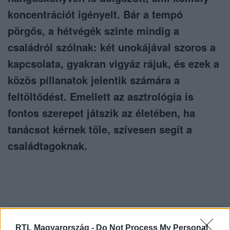
koncentrációt igényelt. Bár a tempó
pörgős, a hétvégék szinte mindig a
családról szólnak: két unokájával szoros a
kapcsolata, gyakran vigyáz rájuk, és ezek a
közös pillanatok jelentik számára a
feltöltődést. Emellett az asztrológia is
fontos szerepet játszik az életében, ha
tanácsot kérnek tőle, szívesen segít a
családtagoknak.
Itt állítsd be, hogy az RTL.hu az elsők között
RTL Magyarország -
Do Not Process My Personal
legyen a Google-találatokban!