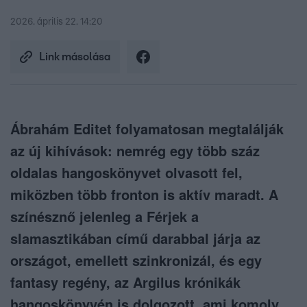
2026. április 22. 14:20
Link másolása
Ábrahám Editet folyamatosan megtalálják
az új kihívások: nemrég egy több száz
oldalas hangoskönyvet olvasott fel,
miközben több fronton is aktív maradt. A
színésznő jelenleg a Férjek a
slamasztikában című darabbal járja az
országot, emellett szinkronizál, és egy
fantasy regény, az Argilus krónikák
hangoskönyvén is dolgozott, ami komoly