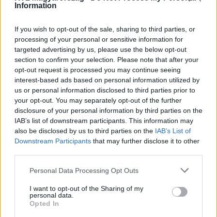
Information
If you wish to opt-out of the sale, sharing to third parties, or
processing of your personal or sensitive information for
targeted advertising by us, please use the below opt-out
section to confirm your selection. Please note that after your
opt-out request is processed you may continue seeing
interest-based ads based on personal information utilized by
us or personal information disclosed to third parties prior to
your opt-out. You may separately opt-out of the further
disclosure of your personal information by third parties on the
IAB’s list of downstream participants. This information may
Kövess minket, és értesülj a friss hírekről a
also be disclosed by us to third parties on the
IAB’s List of
Facebookon is!
Downstream Participants
that may further disclose it to other
third parties.
Követem
Please note that this website/app uses one or more Google
Personal Data Processing Opt Outs
services and may gather and store information including but
not limited to your visit or usage behaviour. You may click to
I want to opt-out of the Sharing of my
personal data.
grant or deny consent to Google and its third-party tags to
Opted In
use your data for below specified purposes in below Google