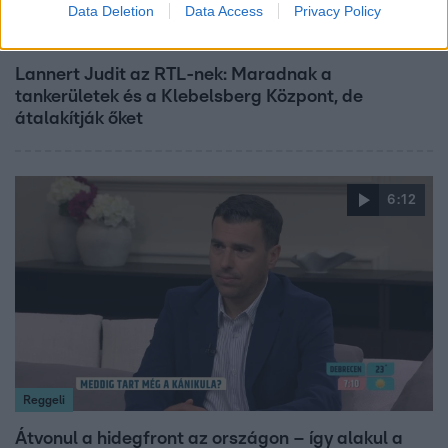
Data Deletion
Data Access
Privacy Policy
Híradó
Lannert Judit az RTL-nek: Maradnak a
tankerületek és a Klebelsberg Központ, de
átalakítják őket
6:12
Reggeli
Átvonul a hidegfront az országon – így alakul a