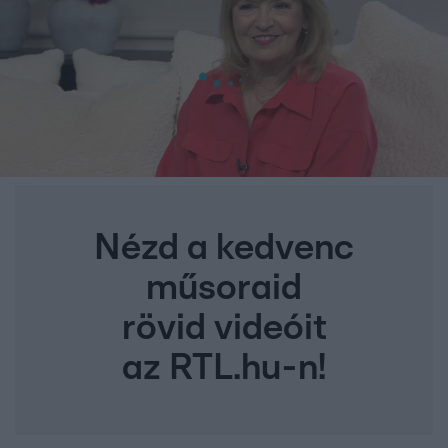
Nézd a kedvenc
műsoraid
rövid videóit
az RTL.hu-n!