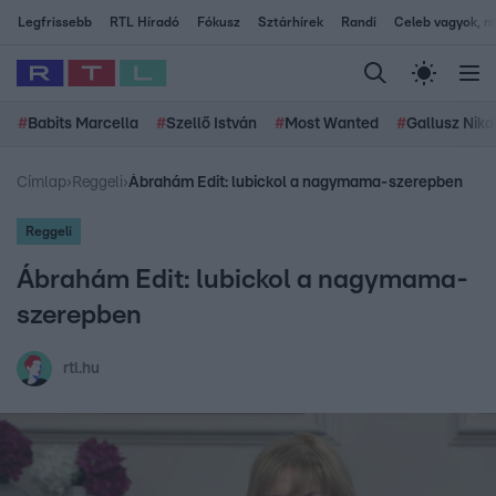
Legfrissebb
RTL Híradó
Fókusz
Sztárhírek
Randi
Celeb vagyok, me
#
Babits Marcella
#
Szellő István
#
Most Wanted
#
Gallusz Niko
Címlap
›
Reggeli
›
Ábrahám Edit: lubickol a nagymama-szerepben
Reggeli
Ábrahám Edit: lubickol a nagymama-
szerepben
rtl.hu