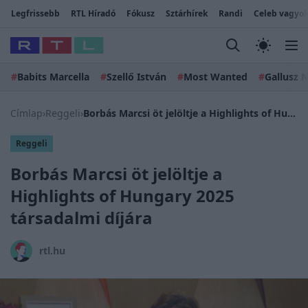
Legfrissebb
RTL Híradó
Fókusz
Sztárhírek
Randi
Celeb vagyok
#
Babits Marcella
#
Szellő István
#
Most Wanted
#
Gallusz N
Címlap
›
Reggeli
›
Borbás Marcsi öt jelöltje a Highlights of Hungary 2025 társadalmi díjára
Reggeli
Borbás Marcsi öt jelöltje a
Highlights of Hungary 2025
társadalmi díjára
rtl.hu