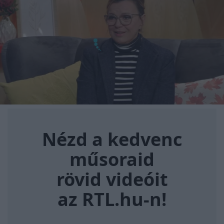
Nézd a kedvenc műsoraid rövi
Nézd a kedvenc
műsoraid
rövid videóit
az RTL.hu-n!