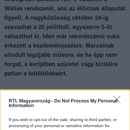
Walise rendszerét, ami az élővizek állapotát
figyeli. A nagyközönség október 24-ig
szavazhat a 25 jelöltből, egyszerre 5-öt
választhat ki. Idén már rekordszámú voks
érkezett a kezdeményezésre. Marcsinak
elindult legújabb műsora, és ha épp nem
forgat, a kertjében szüretel vagy biciklire
pattan a feltöltődésért.
RTL Magyarország -
Do Not Process My Personal
Information
Itt állítsd be, hogy az RTL.hu az elsők között
legyen a Google-találatokban!
If you wish to opt-out of the sale, sharing to third parties, or
processing of your personal or sensitive information for