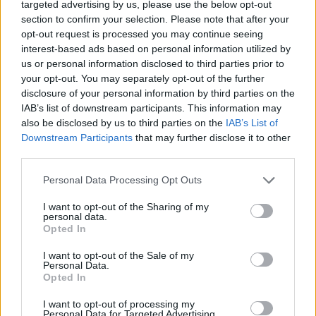
targeted advertising by us, please use the below opt-out
section to confirm your selection. Please note that after your
opt-out request is processed you may continue seeing
interest-based ads based on personal information utilized by
us or personal information disclosed to third parties prior to
your opt-out. You may separately opt-out of the further
disclosure of your personal information by third parties on the
IAB’s list of downstream participants. This information may
also be disclosed by us to third parties on the
IAB’s List of
Downstream Participants
that may further disclose it to other
third parties.
Kövess minket, és értesülj a friss
hírekről a Facebookon is!
Please note that this website/app uses one or more Google
Personal Data Processing Opt Outs
services and may gather and store information including but
not limited to your visit or usage behaviour. You may click to
I want to opt-out of the Sharing of my
Követem
personal data.
grant or deny consent to Google and its third-party tags to
Opted In
use your data for below specified purposes in below Google
consent section.
I want to opt-out of the Sale of my
Personal Data.
Opted In
I want to opt-out of processing my
#
REGGELI
#
RTL
#
ADÁSRÉSZLETEK
#
VIDEÓ
Personal Data for Targeted Advertising.