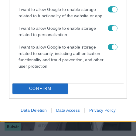
I want to allow Google to enable storage
related to functionality of the website or app.
Horoszkóp
I want to allow Google to enable storage
Ennek a 3 csillagjegynek váratlan sikereket
related to personalization.
hozhat a hét
I want to allow Google to enable storage
related to security, including authentication
functionality and fraud prevention, and other
user protection.
CONFIRM
Data Deletion
Data Access
Privacy Policy
Bulvár