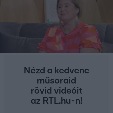
Nézd a kedvenc
műsoraid
rövid videóit
az RTL.hu-n!