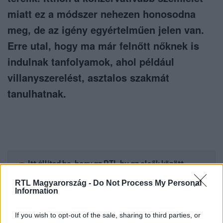
miatt ez a módszer nehezen honosodna
meg, de az igény egyértelműen jelen van.
Erre utal, hogy ma már felnőtt nőknek is
indulnak tanfolyamok, ahol például
villanyszerelést, asztalos szakmát
tanulhatnak.
Itt állítsd be, hogy az RTL.hu az elsők között
legyen a Google-találatokban!
RTL Magyarország -
Do Not Process My Personal
Information
If you wish to opt-out of the sale, sharing to third parties, or