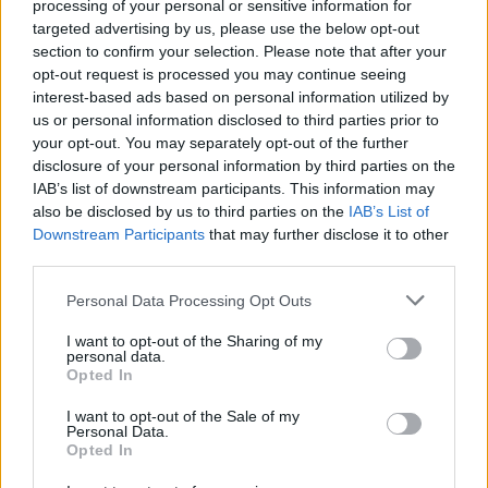
processing of your personal or sensitive information for
targeted advertising by us, please use the below opt-out
section to confirm your selection. Please note that after your
opt-out request is processed you may continue seeing
interest-based ads based on personal information utilized by
us or personal information disclosed to third parties prior to
your opt-out. You may separately opt-out of the further
disclosure of your personal information by third parties on the
Kövess minket, és értesülj a friss hírekről a
IAB’s list of downstream participants. This information may
Facebookon is!
also be disclosed by us to third parties on the
IAB’s List of
Downstream Participants
that may further disclose it to other
third parties.
Követem
Please note that this website/app uses one or more Google
Personal Data Processing Opt Outs
services and may gather and store information including but
not limited to your visit or usage behaviour. You may click to
I want to opt-out of the Sharing of my
personal data.
grant or deny consent to Google and its third-party tags to
Opted In
use your data for below specified purposes in below Google
consent section.
#
REGGELI
#
RTL
#
ADÁSRÉSZLETEK
#
VIDEÓ
I want to opt-out of the Sale of my
Personal Data.
#
KÜLFÖLD
#
OKTATÁS
#
NEMI SZEREPEK
#
FIÚK
Opted In
#
LÁNYOK
#
VIDA ÁGNES