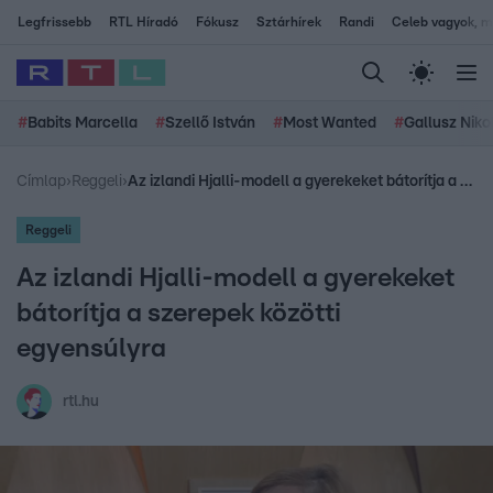
Legfrissebb
RTL Híradó
Fókusz
Sztárhírek
Randi
Celeb vagyok, me
#
Babits Marcella
#
Szellő István
#
Most Wanted
#
Gallusz Niko
Címlap
›
Reggeli
›
Az izlandi Hjalli-modell a gyerekeket bátorítja a szerepek közötti egyensúlyra
Reggeli
Az izlandi Hjalli-modell a gyerekeket
bátorítja a szerepek közötti
egyensúlyra
rtl.hu