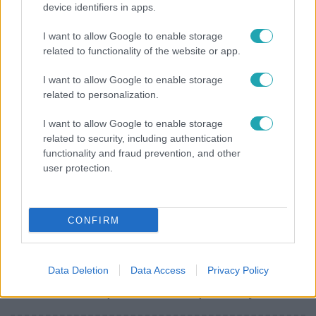
device identifiers in apps.
Most Wanted - A hajsza
I want to allow Google to enable storage
Lakossági felhívás – Megvan, kik a Most Wanted
related to functionality of the website or app.
celebbűnözői, újra indul az országos Hajsza!
I want to allow Google to enable storage
related to personalization.
I want to allow Google to enable storage
related to security, including authentication
functionality and fraud prevention, and other
user protection.
CONFIRM
Bulvár
Data Deletion
Data Access
Privacy Policy
„Attól féltem, nem fogja túlélni” – megrázó
vallomást tett Nyári Dia a kislánya műtétjéről