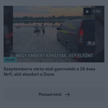
2:55
Híradó
Szeptemberre várta első gyermekét a 29 éves
férfi, akit elsodort a Duna
Mutasd mind