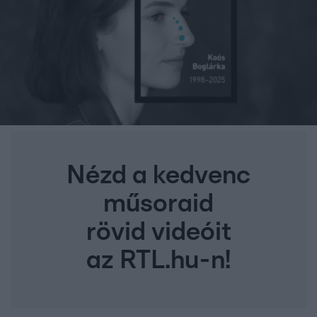
Nézd a kedvenc
műsoraid
rövid videóit
az RTL.hu-n!