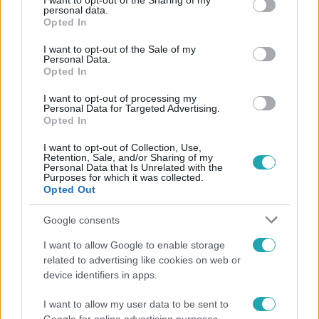
not limited to your visit or usage behaviour. You may click to
I want to opt-out of the Sharing of my
Facebookon is!
personal data.
grant or deny consent to Google and its third-party tags to
Opted In
use your data for below specified purposes in below Google
Követem
consent section.
I want to opt-out of the Sale of my
Personal Data.
Opted In
I want to opt-out of processing my
Personal Data for Targeted Advertising.
Opted In
#
REGGELI
#
RTL
#
ADÁSRÉSZLETEK
#
VIDEÓ
I want to opt-out of Collection, Use,
Retention, Sale, and/or Sharing of my
#
DEPRESSZIÓ
#
ÖNGYILKOSSÁG
#
KOÓS BOGLÁRKA
Personal Data that Is Unrelated with the
Purposes for which it was collected.
Opted Out
#
HODÁSZ ANDRÁS
#
SEGÍTSÉG
Google consents
I want to allow Google to enable storage
related to advertising like cookies on web or
device identifiers in apps.
I want to allow my user data to be sent to
Népszerű