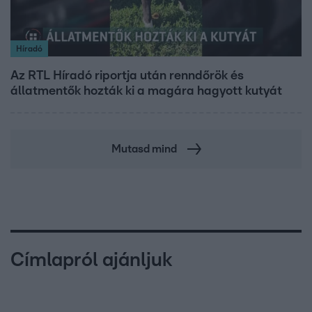
Híradó
Az RTL Híradó riportja után renndőrök és
állatmentők hozták ki a magára hagyott kutyát
Mutasd mind
Címlapról ajánljuk