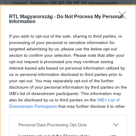
címen: Telefon: 06 80 20 55 20 (ingyenesen
hívható) E-mail: okit@segelyszervezet.hu.
RTL Magyarország -
Do Not Process My Personal
Information
If you wish to opt-out of the sale, sharing to third parties, or
processing of your personal or sensitive information for
Itt állítsd be, hogy az RTL.hu az elsők között
targeted advertising by us, please use the below opt-out
legyen a Google-találatokban!
section to confirm your selection. Please note that after your
opt-out request is processed you may continue seeing
interest-based ads based on personal information utilized by
us or personal information disclosed to third parties prior to
your opt-out. You may separately opt-out of the further
disclosure of your personal information by third parties on the
IAB’s list of downstream participants. This information may
also be disclosed by us to third parties on the
IAB’s List of
Downstream Participants
that may further disclose it to other
third parties.
Please note that this website/app uses one or more Google
Personal Data Processing Opt Outs
services and may gather and store information including but
Kövess minket, és értesülj a friss hírekről a