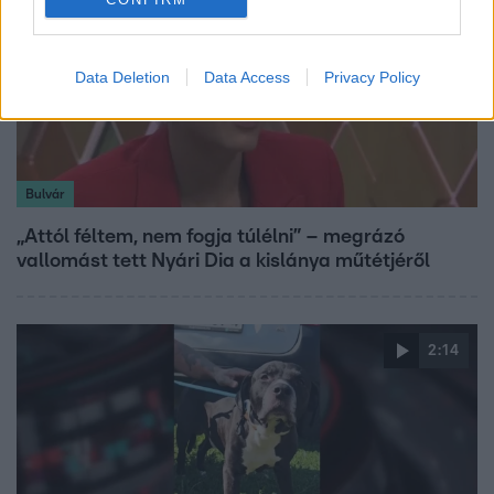
Data Deletion
Data Access
Privacy Policy
Bulvár
„Attól féltem, nem fogja túlélni” – megrázó
vallomást tett Nyári Dia a kislánya műtétjéről
2:14