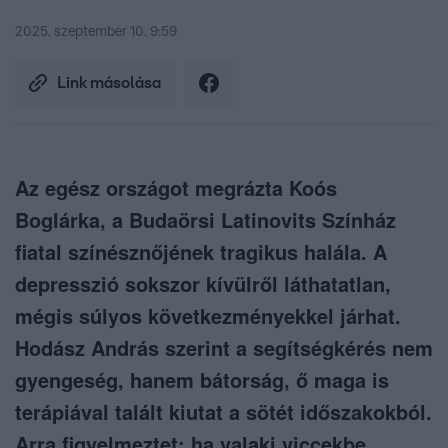
2025. szeptember 10. 9:59
Link másolása
Az egész országot megrázta Koós
Boglárka, a Budaörsi Latinovits Színház
fiatal színésznőjének tragikus halála. A
depresszió sokszor kívülről láthatatlan,
mégis súlyos következményekkel járhat.
Hodász András szerint a segítségkérés nem
gyengeség, hanem bátorság, ő maga is
terápiával talált kiutat a sötét időszakokból.
Arra figyelmeztet: ha valaki viccekbe