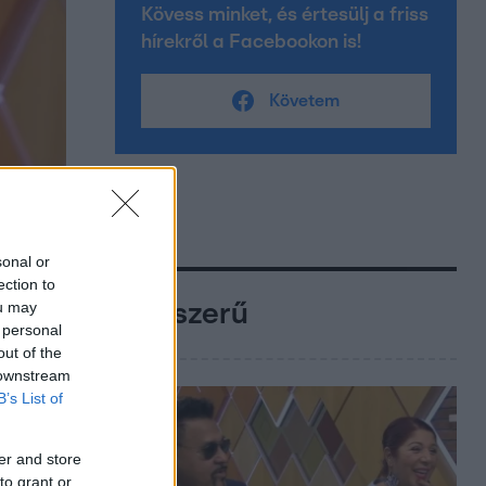
Kövess minket, és értesülj a friss
hírekről a Facebookon is!
Követem
sonal or
ection to
ou may
Népszerű
 personal
out of the
 downstream
B’s List of
er and store
to grant or