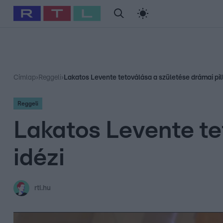
#
Babits Marcella
#
Szellő István
#
Most Wanted
#
Gallusz Ni
Címlap
›
Reggeli
›
Lakatos Levente tetoválása a születése drámai pill
Reggeli
Lakatos Levente te
idézi
rtl.hu