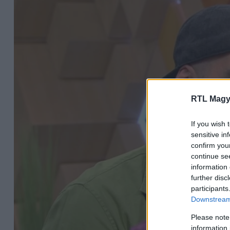
RTL Magy
If you wish 
sensitive in
confirm you
continue se
information 
further disc
participants
Downstream 
Please note
information 