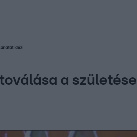
kolett
#
Időjárás
#
RTL műsor
#
Víz
#
Magyar Péter
#
Csillagjeg
anatát idézi
toválása a születése