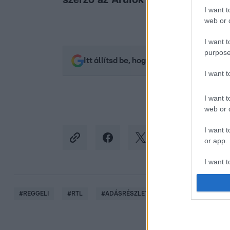
I want t
web or d
I want t
purpose
Itt állítsd be, hogy az RTL.hu az elsők 
I want 
I want t
web or d
I want t
or app.
I want t
I want t
#
REGGELI
#
RTL
#
ADÁSRÉSZLETEK
#
VIDEÓ
#
SZ
authenti