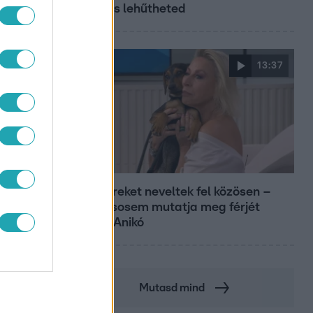
nélkül is lehűtheted
13:37
Reggeli
Öt gyereket neveltek fel közösen –
szinte sosem mutatja meg férjét
Ungár Anikó
Mutasd mind