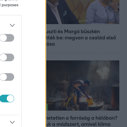
ed purposes
Bulvár
Bódi Guszti és Margó büszkén
jelentették be: megvan a család első
diplomása
Életmód
Elviselhetetlen a forróság a hálóban?
Mutatjuk a módszert, amivel klíma