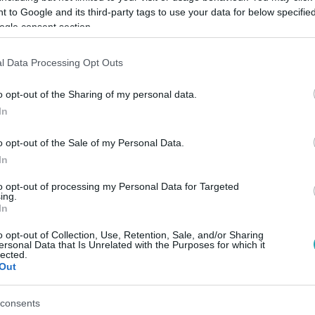
 to Google and its third-party tags to use your data for below specifi
ogle consent section.
l Data Processing Opt Outs
Link másolása
o opt-out of the Sharing of my personal data.
In
o opt-out of the Sale of my Personal Data.
 be első tetoválásait – nem divatból,
In
A jobb karját díszítő nyolcas alakú kígyó
to opt-out of processing my Personal Data for Targeted
ing.
: a köldökzsinór a nyaka és a hónalja köré
In
n. A szimbólum a Tarotban is erős
o opt-out of Collection, Use, Retention, Sale, and/or Sharing
. A bal karjára Hanumán, a hindu
ersonal Data that Is Unrelated with the Purposes for which it
lected.
e pedig a videóból derül ki. Leventének
Out
kai Tímea első könyvét jelentetik meg – a
consents
tté vált, és valódi életfogytos ügyekről ír.