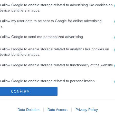
o allow Google to enable storage related to advertising like cookies on
evice identifiers in apps.
o allow my user data to be sent to Google for online advertising
s.
között legyen a Google-találatokban!
to allow Google to send me personalized advertising.
o allow Google to enable storage related to analytics like cookies on
evice identifiers in apps.
o allow Google to enable storage related to functionality of the website
o allow Google to enable storage related to personalization.
CONFIRM
o allow Google to enable storage related to security, including
ÍNES
#
LAKATOS LEVENTE
#
TETOVÁLÁS
#
PÉNZTÁRCABARÁT
cation functionality and fraud prevention, and other user protection.
Data Deletion
Data Access
Privacy Policy