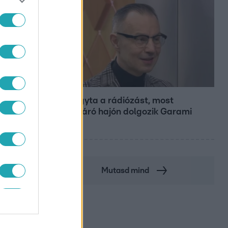
Bulvár
Otthagyta a rádiózást, most
óceánjáró hajón dolgozik Garami
Gábor
DUGÓ
Mutasd mind