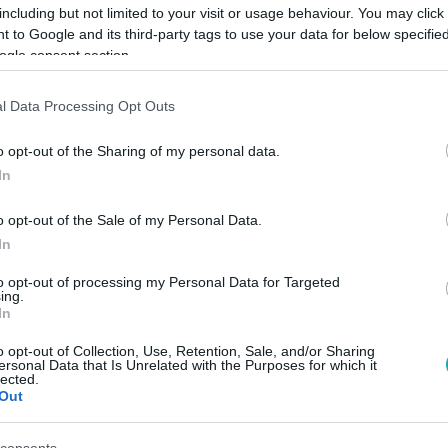
including but not limited to your visit or usage behaviour. You may click 
 to Google and its third-party tags to use your data for below specifi
ogle consent section.
Link másolása
l Data Processing Opt Outs
o opt-out of the Sharing of my personal data.
máshol fertőtlenítő pontokat állítottak fel.
In
es rendszereket alkalmaznak, miközben
o opt-out of the Sale of my Personal Data.
k az átkelést.
In
to opt-out of processing my Personal Data for Targeted
ing.
In
o opt-out of Collection, Use, Retention, Sale, and/or Sharing
ersonal Data that Is Unrelated with the Purposes for which it
lected.
Out