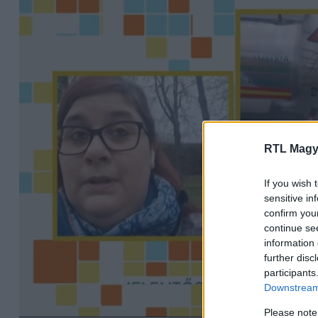
RTL Magy
If you wish 
sensitive in
confirm you
continue se
information 
further disc
participants
Downstream 
Please note