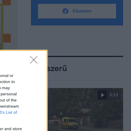
Követem
Népszerű
sonal or
ection to
ou may
 personal
3:23
out of the
 downstream
B’s List of
er and store