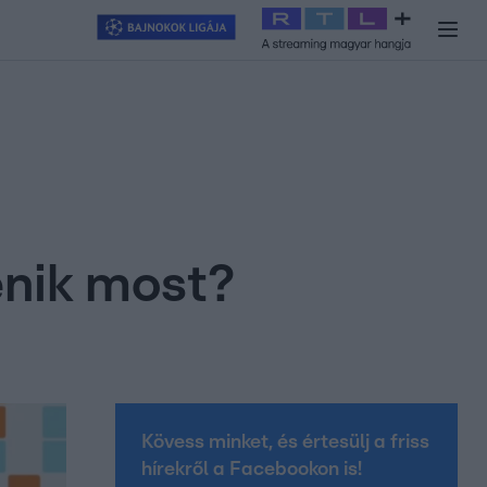
y
#
RTL+
#
Exek csatája 2026
#
Celeb vagyok, ments ki innen
#
H
énik most?
Kövess minket, és értesülj a friss
hírekről a Facebookon is!