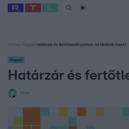
#
Babits Marcella
#
Szellő István
#
Most Wanted
#
Gallusz Ni
Címlap
›
Reggeli
›
Határzár és fertőtlenítő pontok: mi történik most?
Reggeli
Határzár és fertőtl
rtl.hu