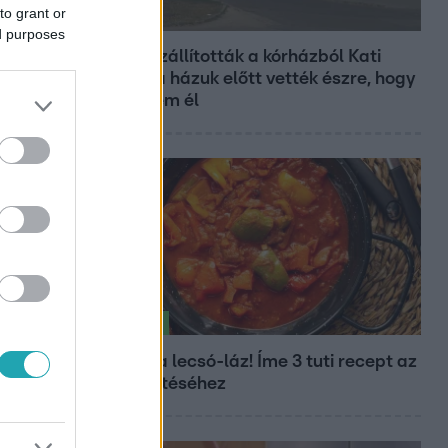
to grant or
Fókusz
ed purposes
Hazaszállították a kórházból Kati
nénit, a házuk előtt vették észre, hogy
már nem él
Életmód
Kitört a lecsó-láz! Íme 3 tuti recept az
elkészítéséhez