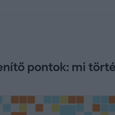
kolett
#
Időjárás
#
RTL műsor
#
Víz
#
Magyar Péter
#
Csillagjeg
enítő pontok: mi tört