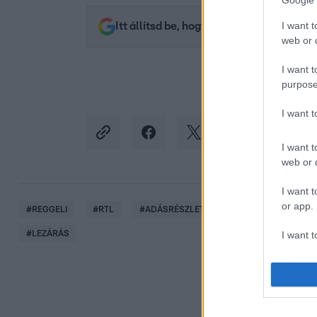
Google 
I want t
Itt állítsd be, hogy az RTL.hu az elsők 
web or d
I want t
purpose
I want 
I want t
web or d
I want t
or app.
#
REGGELI
#
RTL
#
ADÁSRÉSZLETEK
#
VIDEÓ
#
FE
I want t
#
LEZÁRÁS
I want t
authenti