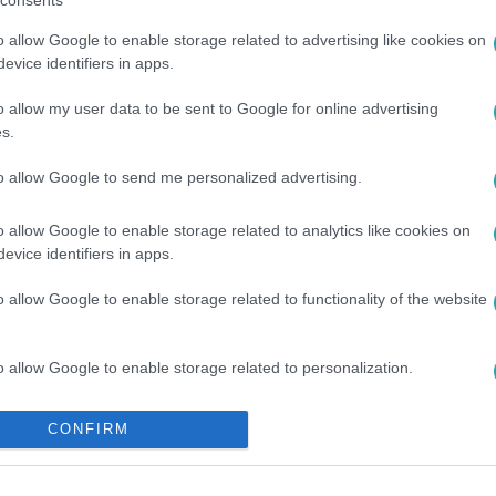
consents
o allow Google to enable storage related to advertising like cookies on
között legyen a Google-találatokban!
evice identifiers in apps.
o allow my user data to be sent to Google for online advertising
s.
to allow Google to send me personalized advertising.
o allow Google to enable storage related to analytics like cookies on
evice identifiers in apps.
o allow Google to enable storage related to functionality of the website
RTŐTLENÍTÉS
#
FERTŐZÖTT
#
KOMÁROM
#
TORLÓDÁS
#
o allow Google to enable storage related to personalization.
o allow Google to enable storage related to security, including
CONFIRM
cation functionality and fraud prevention, and other user protection.