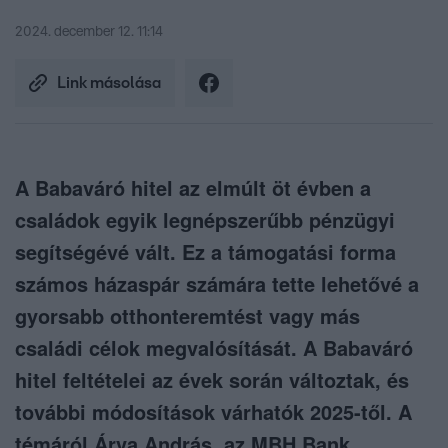
2024. december 12. 11:14
Link másolása
A Babaváró hitel az elmúlt öt évben a
családok egyik legnépszerűbb pénzügyi
segítségévé vált. Ez a támogatási forma
számos házaspár számára tette lehetővé a
gyorsabb otthonteremtést vagy más
családi célok megvalósítását. A Babaváró
hitel feltételei az évek során változtak, és
további módosítások várhatók 2025-től. A
témáról Árva András, az MBH Bank