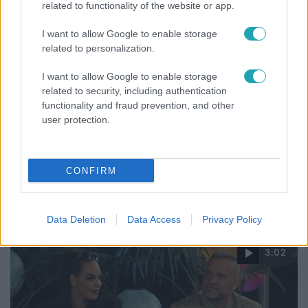
related to functionality of the website or app.
7:51
I want to allow Google to enable storage
related to personalization.
I want to allow Google to enable storage
related to security, including authentication
functionality and fraud prevention, and other
user protection.
Fókusz
CONFIRM
Megvan, kik váltják a fenyegetés miatt visszalépő
Majkát a SIC Feszten
Data Deletion
Data Access
Privacy Policy
3:02