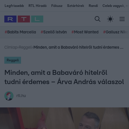
Legfrissebb
RTL Híradó
Fókusz
Sztárhírek
Randi
Celeb vagyok, me
#
Babits Marcella
#
Szellő István
#
Most Wanted
#
Gallusz Niko
Címlap
›
Reggeli
›
Minden, amit a Babaváró hitelről tudni érdemes – Árva András válaszol
Reggeli
Minden, amit a Babaváró hitelről
tudni érdemes – Árva András válaszol
rtl.hu