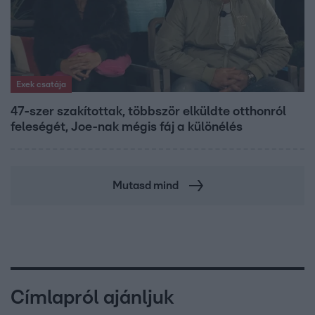
Exek csatája
47-szer szakítottak, többször elküldte otthonról
feleségét, Joe-nak mégis fáj a különélés
Mutasd mind
Címlapról ajánljuk