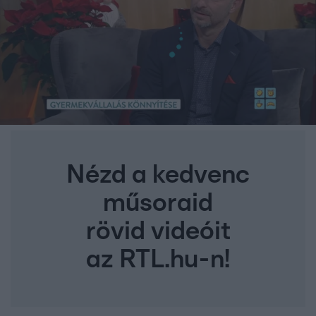
Nézd a kedvenc
műsoraid
rövid videóit
az RTL.hu-n!