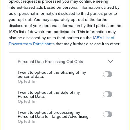
opt-out request is processed you may continue seeing
interest-based ads based on personal information utilized by
Kövess minket, és értesülj a friss hírekről a
us or personal information disclosed to third parties prior to
Facebookon is!
your opt-out. You may separately opt-out of the further
disclosure of your personal information by third parties on the
IAB’s list of downstream participants. This information may
Követem
also be disclosed by us to third parties on the
IAB’s List of
Downstream Participants
that may further disclose it to other
third parties.
Please note that this website/app uses one or more Google
Personal Data Processing Opt Outs
services and may gather and store information including but
#
REGGELI
#
RTL
#
ADÁSRÉSZLETEK
#
VIDEÓ
not limited to your visit or usage behaviour. You may click to
I want to opt-out of the Sharing of my
personal data.
grant or deny consent to Google and its third-party tags to
Opted In
#
BABAVÁRÓ HITEL
#
MBH BANK
#
PÉNZÜGYEK
use your data for below specified purposes in below Google
consent section.
#
HITEL
I want to opt-out of the Sale of my
Personal Data.
Opted In
I want to opt-out of processing my
Personal Data for Targeted Advertising.
Opted In