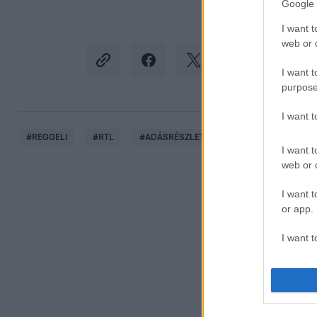
Google 
I want t
web or d
I want t
purpose
I want 
#
REGGELI
#
RTL
#
ADÁSRÉSZLETEK
#
VIDEÓ
#
BU
I want t
web or d
I want t
or app.
I want t
I want t
authenti