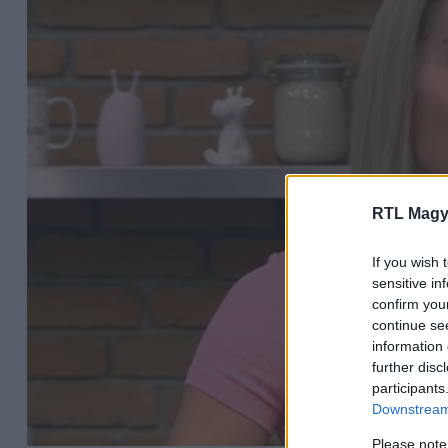
RTL Magy
If you wish 
sensitive in
confirm you
continue se
information 
further disc
participants
Downstream 
Please note