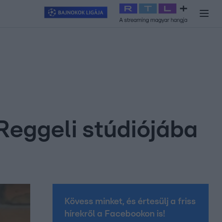
y
#
RTL+
#
Exek csatája 2026
#
Celeb vagyok, ments ki innen
#
H
Reggeli stúdiójába
Kövess minket, és értesülj a friss
hírekről a Facebookon is!