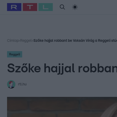
#
Babits Marcella
#
Szellő István
#
Most Wanted
#
Gallusz Ni
Címlap
›
Reggeli
›
Szőke hajjal robbant be Voksán Virág a Reggeli stú
Reggeli
Szőke hajjal robba
rtl.hu