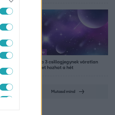
Horoszkóp
Ennek a 3 csillagjegynek váratlan
sikereket hozhat a hét
Mutasd mind