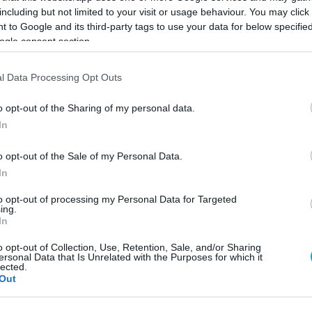
including but not limited to your visit or usage behaviour. You may click 
 to Google and its third-party tags to use your data for below specifi
ogle consent section.
Link másolása
l Data Processing Opt Outs
o opt-out of the Sharing of my personal data.
s döntésre szánta el magát és megvált
In
ig tartott, mire kedvenc fodrászai lágyabbá
o opt-out of the Sale of my Personal Data.
ájával. Virág szakmailag is megújul, hiszen
In
ani méghozzá saját kisfia születésnapján.
to opt-out of processing my Personal Data for Targeted
ing.
In
o opt-out of Collection, Use, Retention, Sale, and/or Sharing
ersonal Data that Is Unrelated with the Purposes for which it
lected.
között legyen a Google-találatokban!
Out