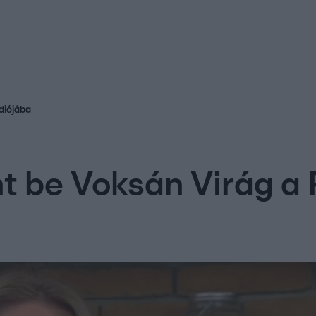
kolett
#
Időjárás
#
RTL műsor
#
Víz
#
Magyar Péter
#
Csillagjeg
diójába
nt be Voksán Virág a 