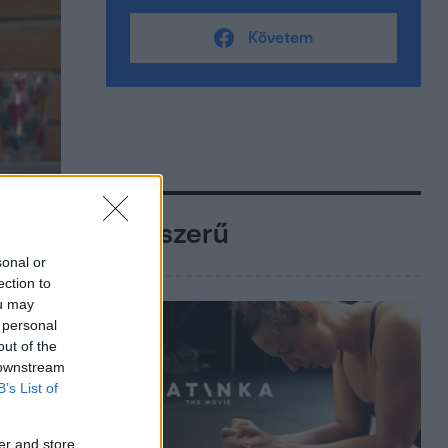
Követem
Népszerű
sonal or
ection to
ou may
 personal
out of the
 downstream
B’s List of
er and store