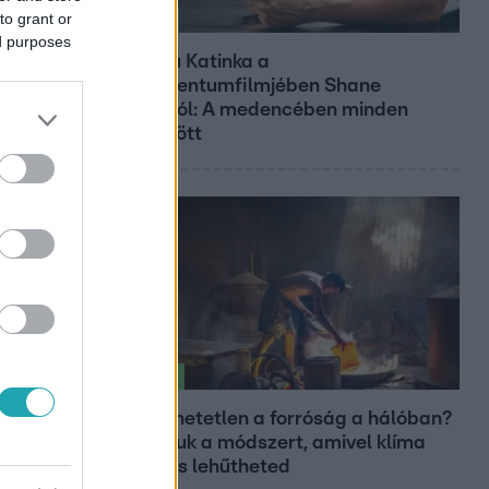
to grant or
Kultúra
ed purposes
Hosszú Katinka a
dokumentumfilmjében Shane
Tusupról: A medencében minden
működött
Életmód
Elviselhetetlen a forróság a hálóban?
Mutatjuk a módszert, amivel klíma
nélkül is lehűtheted