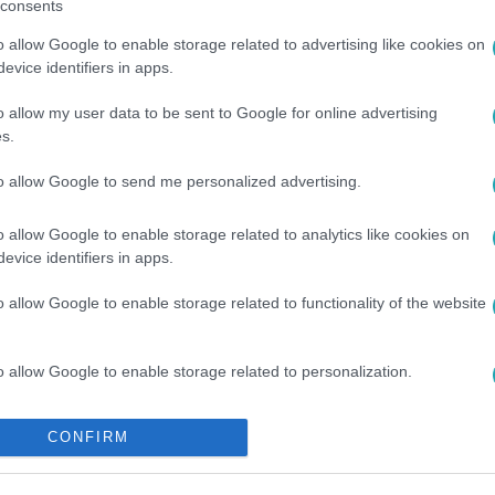
consents
o allow Google to enable storage related to advertising like cookies on
evice identifiers in apps.
o allow my user data to be sent to Google for online advertising
s.
to allow Google to send me personalized advertising.
LVÁR
#
VOKSÁN VIRÁG
#
VÁLTOZÁS
#
DJ
#
HAJSZÍN
o allow Google to enable storage related to analytics like cookies on
evice identifiers in apps.
o allow Google to enable storage related to functionality of the website
o allow Google to enable storage related to personalization.
o allow Google to enable storage related to security, including
CONFIRM
cation functionality and fraud prevention, and other user protection.