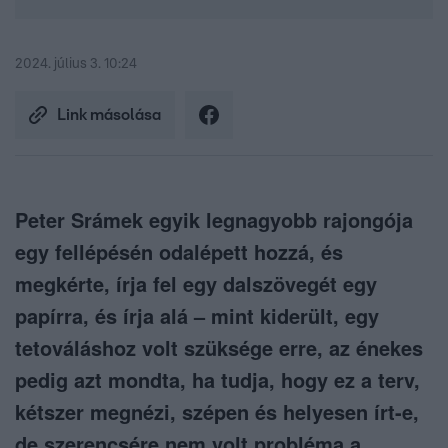
2024. július 3. 10:24
Link másolása
Peter Srámek egyik legnagyobb rajongója
egy fellépésén odalépett hozzá, és
megkérte, írja fel egy dalszövegét egy
papírra, és írja alá – mint kiderült, egy
tetováláshoz volt szüksége erre, az énekes
pedig azt mondta, ha tudja, hogy ez a terv,
kétszer megnézi, szépen és helyesen írt-e,
de szerencsére nem volt probléma a