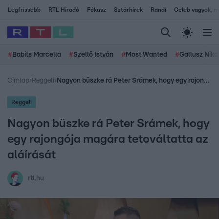
Legfrissebb
RTL Híradó
Fókusz
Sztárhírek
Randi
Celeb vagyok, me
#
Babits Marcella
#
Szellő István
#
Most Wanted
#
Gallusz Niko
Címlap
›
Reggeli
›
Nagyon büszke rá Peter Srámek, hogy egy rajongója magára tetováltatta az aláírását
Reggeli
Nagyon büszke rá Peter Srámek, hogy
egy rajongója magára tetováltatta az
aláírását
rtl.hu