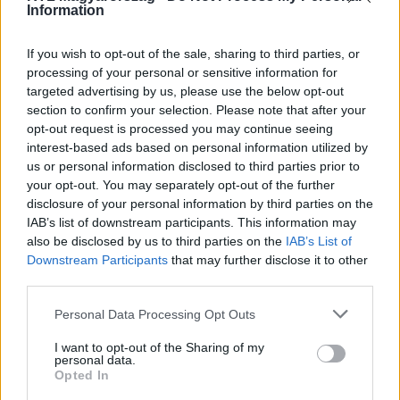
Information
If you wish to opt-out of the sale, sharing to third parties, or
processing of your personal or sensitive information for
targeted advertising by us, please use the below opt-out
section to confirm your selection. Please note that after your
opt-out request is processed you may continue seeing
interest-based ads based on personal information utilized by
us or personal information disclosed to third parties prior to
your opt-out. You may separately opt-out of the further
disclosure of your personal information by third parties on the
IAB’s list of downstream participants. This information may
Kövess minket, és értesülj a friss hírekről a
also be disclosed by us to third parties on the
IAB’s List of
Facebookon is!
Downstream Participants
that may further disclose it to other
third parties.
Követem
Please note that this website/app uses one or more Google
Personal Data Processing Opt Outs
services and may gather and store information including but
not limited to your visit or usage behaviour. You may click to
I want to opt-out of the Sharing of my
personal data.
grant or deny consent to Google and its third-party tags to
Opted In
use your data for below specified purposes in below Google