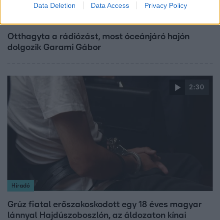
Data Deletion
Data Access
Privacy Policy
Bulvár
Otthagyta a rádiózást, most óceánjáró hajón
dolgozik Garami Gábor
2:30
Híradó
Grúz fiatal erőszakoskodott egy 18 éves magyar
lánnyal Hajdúszoboszlón, az áldozaton kínai