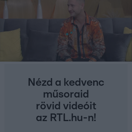
Nézd a kedvenc
műsoraid
rövid videóit
az RTL.hu-n!