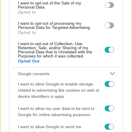
consent section.
I want to opt-out of the Sale of my
Personal Data.
#
REGGELI
#
RTL
#
ADÁSRÉSZLETEK
#
VIDEÓ
Opted In
#
PETER SRÁMEK
#
ÉNEKES
#
KONCERT
#
LEMEZ
I want to opt-out of processing my
#
RAJONGÓ
#
TETOVÁLÁS
#
HŐSÉG
#
NYÁR
Personal Data for Targeted Advertising.
Opted In
#
ZÁMBÓ JIMMY
I want to opt-out of Collection, Use,
Retention, Sale, and/or Sharing of my
Personal Data that Is Unrelated with the
Purposes for which it was collected.
Opted Out
Google consents
I want to allow Google to enable storage
Népszerű
related to advertising like cookies on web or
device identifiers in apps.
I want to allow my user data to be sent to
Google for online advertising purposes.
I want to allow Google to send me