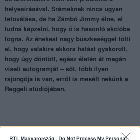
helyesírásával. Srámeknek nincs ugyan
tetoválása, de ha Zámbó Jimmy élne, el
tudná képzelni, hogy ő is hasonló akcióba
fogna. Az énekest nagy büszkeséggel tölti
el, hogy valakire akkora hatást gyakorolt,
hogy úgy döntött, egész életén át magán
viseli autogramját – sőt, több ilyen
rajongója is van, erről is mesélt nekünk a
Reggeli stúdiójában.
Itt állítsd be, hogy az RTL.hu az elsők között
RTL Magyarország -
Do Not Process My Personal
legyen a Google-találatokban!