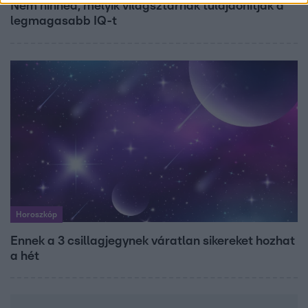
Nem hinnéd, melyik világsztárnak tulajdonítják a
legmagasabb IQ-t
Horoszkóp
Ennek a 3 csillagjegynek váratlan sikereket hozhat
a hét