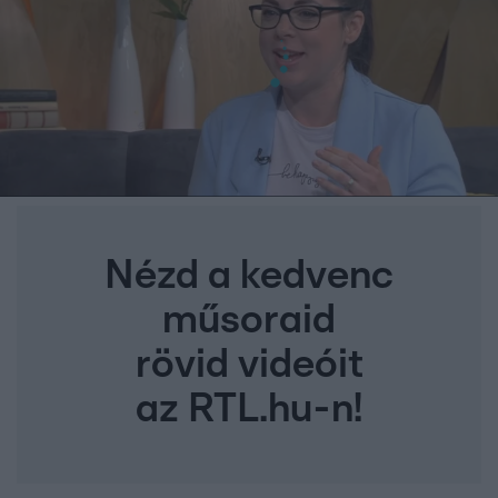
Nézd a kedvenc
műsoraid
rövid videóit
az RTL.hu-n!