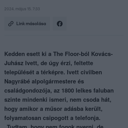
2024. május 15. 7:33
Link másolása
Kedden esett ki a The Floor-ból Kovács-
Juhász Ivett, de úgy érzi, feltette
települését a térképre. Ivett civilben
Nagyrábé alpolgármestere és
családgondozója, az 1800 lelkes faluban
szinte mindenki ismeri, nem csoda hát,
hogy amikor a műsor adásba került,
folyamatosan csipogott a telefonja.
„Tudtam, hogy nem fogok nyerni, de