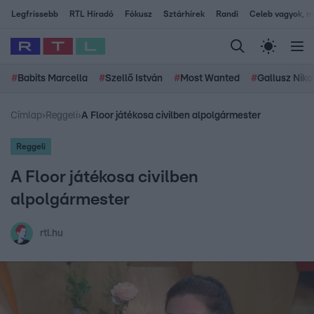
Legfrissebb
RTL Híradó
Fókusz
Sztárhírek
Randi
Celeb vagyok, me
#
Babits Marcella
#
Szellő István
#
Most Wanted
#
Gallusz Niko
Címlap
›
Reggeli
›
A Floor játékosa civilben alpolgármester
Reggeli
A Floor játékosa civilben
alpolgármester
rtl.hu