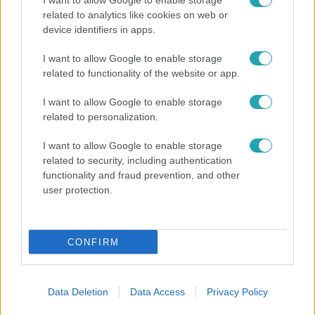
I want to allow Google to enable storage
related to analytics like cookies on web or
device identifiers in apps.
Fókusz
I want to allow Google to enable storage
related to functionality of the website or app.
Mindössze 214-en élnek a borsodi zsákfaluban,
ahol egyetlen játszótér jelenti a nyári szünetet
I want to allow Google to enable storage
related to personalization.
I want to allow Google to enable storage
related to security, including authentication
functionality and fraud prevention, and other
user protection.
CONFIRM
Data Deletion
Data Access
Privacy Policy
Bulvár