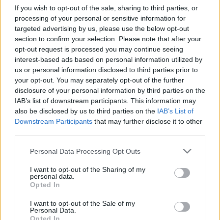
If you wish to opt-out of the sale, sharing to third parties, or
processing of your personal or sensitive information for
targeted advertising by us, please use the below opt-out
section to confirm your selection. Please note that after your
opt-out request is processed you may continue seeing
interest-based ads based on personal information utilized by
us or personal information disclosed to third parties prior to
your opt-out. You may separately opt-out of the further
disclosure of your personal information by third parties on the
IAB’s list of downstream participants. This information may
Kövess minket, és értesülj a friss hírekről a
also be disclosed by us to third parties on the
IAB’s List of
Downstream Participants
that may further disclose it to other
Facebookon is!
third parties.
Please note that this website/app uses one or more Google
Követem
Personal Data Processing Opt Outs
services and may gather and store information including but
not limited to your visit or usage behaviour. You may click to
I want to opt-out of the Sharing of my
personal data.
grant or deny consent to Google and its third-party tags to
Opted In
use your data for below specified purposes in below Google
consent section.
I want to opt-out of the Sale of my
Personal Data.
#
REGGELI
#
RTL
#
ADÁSRÉSZLETEK
#
VIDEÓ
Opted In