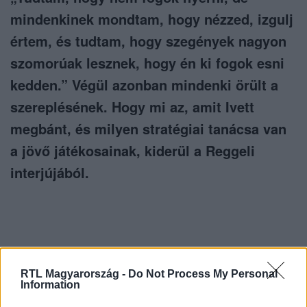
mindenkinek mondtam, hogy nézzed, izgulj
értem, és tudtam, hogy szegények nagyon
szomorúak lesznek, hogy én ki fogok esni
kedden.” Végül azonban mindenki örült a
szereplésének. Hogy mi az, amit Ivett
megbánt, és milyen stratégiai tanácsa van
a jövő játékosainak, kiderül a Reggeli
interjújából.
Itt állítsd be, hogy az RTL.hu az elsők között
RTL Magyarország -
Do Not Process My Personal
legyen a Google-találatokban!
Information