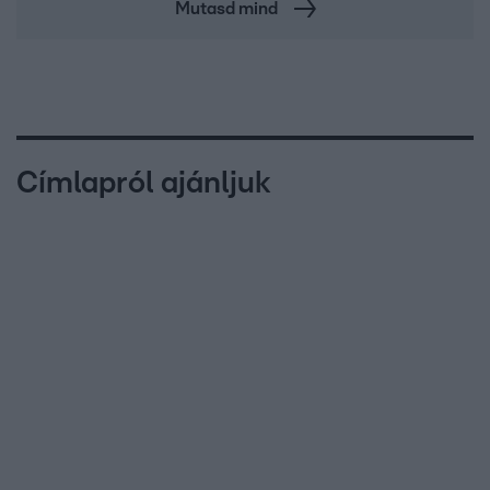
Mutasd mind
Címlapról ajánljuk