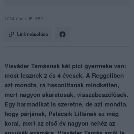
2024. április 15. 11:59
Link másolása
Visváder Tamásnak két pici gyermeke van:
most lesznek 2 és 4 évesek. A Reggeliben
azt mondta, rá hasonlítanak mindketten,
mert nagyon akaratosak, visszabeszélősek.
Egy harmadikat is szeretne, de azt mondta,
hogy párjának, Palácsik Lillának ez még
korai, mert az első év nagyon nehéz az
anyukák számára. Visváder Tamás arról is