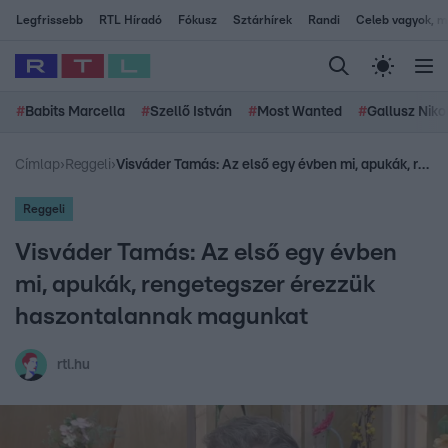
Legfrissebb
RTL Híradó
Fókusz
Sztárhírek
Randi
Celeb vagyok, me
#
Babits Marcella
#
Szellő István
#
Most Wanted
#
Gallusz Niko
Címlap
›
Reggeli
›
Visváder Tamás: Az első egy évben mi, apukák, rengetegszer érezzük haszontalannak magunkat
Reggeli
Visváder Tamás: Az első egy évben
mi, apukák, rengetegszer érezzük
haszontalannak magunkat
rtl.hu