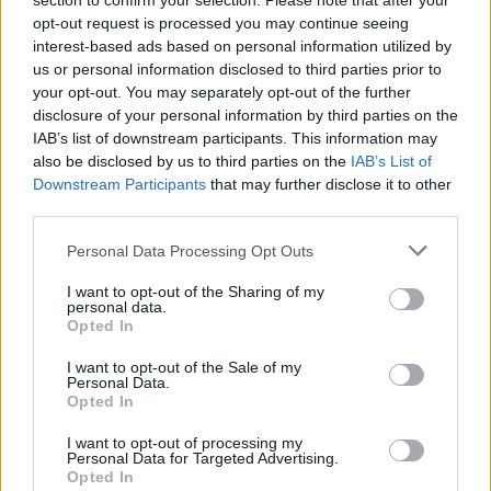
section to confirm your selection. Please note that after your
opt-out request is processed you may continue seeing
Kövess minket, és értesülj a friss hírekről a
interest-based ads based on personal information utilized by
Facebookon is!
us or personal information disclosed to third parties prior to
your opt-out. You may separately opt-out of the further
disclosure of your personal information by third parties on the
Követem
IAB’s list of downstream participants. This information may
also be disclosed by us to third parties on the
IAB’s List of
Downstream Participants
that may further disclose it to other
third parties.
Please note that this website/app uses one or more Google
Personal Data Processing Opt Outs
services and may gather and store information including but
#
REGGELI
#
RTL
#
ADÁSRÉSZLETEK
#
VIDEÓ
not limited to your visit or usage behaviour. You may click to
I want to opt-out of the Sharing of my
personal data.
#
BULVÁR
#
VISVÁDER TAMÁS
#
APASÁG
grant or deny consent to Google and its third-party tags to
Opted In
use your data for below specified purposes in below Google
#
GYEREKNEVELÉS
#
GYEREKVÁLLALÁS
#
SZORONGÁS
consent section.
I want to opt-out of the Sale of my
Personal Data.
#
SZÜLETÉSNAP
Opted In
I want to opt-out of processing my
Personal Data for Targeted Advertising.
Opted In