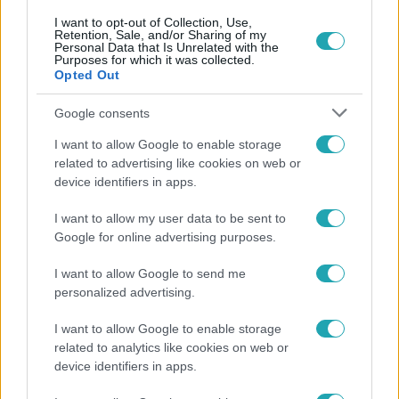
I want to opt-out of Collection, Use,
Retention, Sale, and/or Sharing of my
Personal Data that Is Unrelated with the
Purposes for which it was collected.
Népszerű
Opted Out
Google consents
I want to allow Google to enable storage
10:28
related to advertising like cookies on web or
device identifiers in apps.
I want to allow my user data to be sent to
Google for online advertising purposes.
I want to allow Google to send me
personalized advertising.
I want to allow Google to enable storage
Reggeli
related to analytics like cookies on web or
Így hűtik a jegesmedvéket és a pingvineket a
device identifiers in apps.
Budapesti Állatkertben