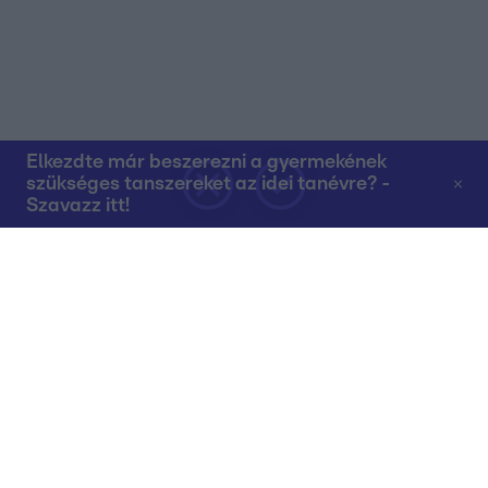
Elkezdte már beszerezni a gyermekének
szükséges tanszereket az idei tanévre? -
Szavazz itt!