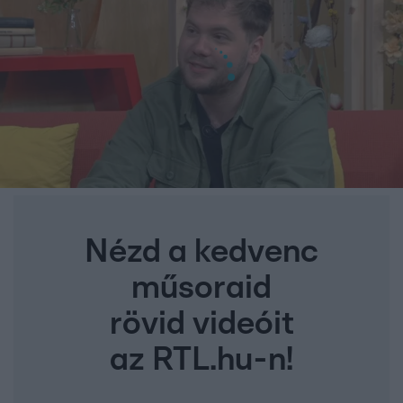
Nézd a kedvenc
műsoraid
rövid videóit
az RTL.hu-n!