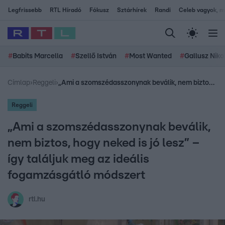
Legfrissebb
RTL Híradó
Fókusz
Sztárhírek
Randi
Celeb vagyok, me
#
Babits Marcella
#
Szellő István
#
Most Wanted
#
Gallusz Niko
Címlap
›
Reggeli
›
„Ami a szomszédasszonynak beválik, nem biztos, hogy neked is jó lesz” – így találjuk meg az ideális fogamzásgátló módszert
Reggeli
„Ami a szomszédasszonynak beválik,
nem biztos, hogy neked is jó lesz” –
így találjuk meg az ideális
fogamzásgátló módszert
rtl.hu