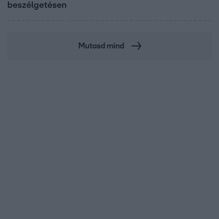
beszélgetésen
Mutasd mind