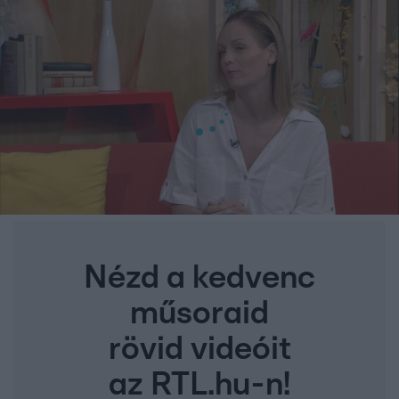
Nézd a kedvenc
műsoraid
rövid videóit
az RTL.hu-n!