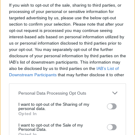
Itt állítsd be, hogy az RTL.hu az elsők között
If you wish to opt-out of the sale, sharing to third parties, or
legyen a Google-találatokban!
processing of your personal or sensitive information for
targeted advertising by us, please use the below opt-out
section to confirm your selection. Please note that after your
opt-out request is processed you may continue seeing
interest-based ads based on personal information utilized by
us or personal information disclosed to third parties prior to
your opt-out. You may separately opt-out of the further
disclosure of your personal information by third parties on the
IAB’s list of downstream participants. This information may
also be disclosed by us to third parties on the
IAB’s List of
Downstream Participants
that may further disclose it to other
third parties.
Kövess minket, és értesülj a friss hírekről a
Please note that this website/app uses one or more Google
Personal Data Processing Opt Outs
Facebookon is!
services and may gather and store information including but
not limited to your visit or usage behaviour. You may click to
I want to opt-out of the Sharing of my
personal data.
grant or deny consent to Google and its third-party tags to
Követem
Opted In
use your data for below specified purposes in below Google
consent section.
I want to opt-out of the Sale of my
Personal Data.
Opted In