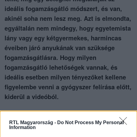
ideális fogamzásgátló módszert, és van,
akinél soha nem lesz meg. Azt is elmondta,
egyáltalán nem mindegy, hogy egyetemista
lány vagy egy kétgyermekes, harmincas
éveiben járó anyukának van szüksége
fogamzásgátlásra. Hogy milyen
fogamzásgátló lehetőségek vannak, és
ideális esetben milyen tényezőket kellene
figyelembe venni a gyógyszer felírása előtt,
kiderül a videóból.
RTL Magyarország -
Do Not Process My Personal
Information