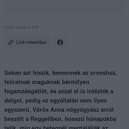
2024. április 4. 9:07
Link másolása
Sokan azt hiszik, bemennek az orvoshoz,
felíratnak maguknak bármilyen
fogamzásgátlót, és azzal el is intézték a
dolgot, pedig ez egyáltalán nem ilyen
egyszerű. Vörös Anna nőgyógyász arról
beszélt a Reggeliben, hosszú hónapokba
telik, míg egy betegnél megtalálják az