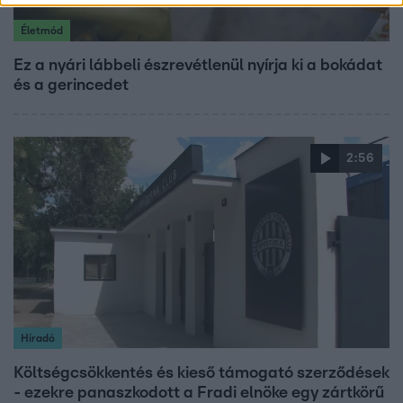
Életmód
Ez a nyári lábbeli észrevétlenül nyírja ki a bokádat
és a gerincedet
2:56
Híradó
Költségcsökkentés és kieső támogató szerződések
- ezekre panaszkodott a Fradi elnöke egy zártkörű