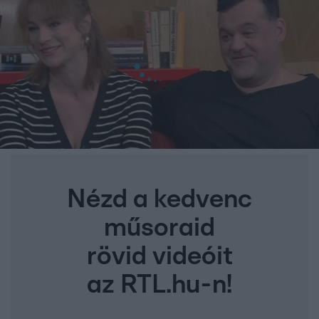
Nézd a kedvenc
műsoraid
rövid videóit
az RTL.hu-n!