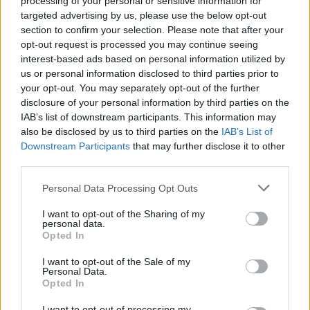
processing of your personal or sensitive information for
targeted advertising by us, please use the below opt-out
section to confirm your selection. Please note that after your
opt-out request is processed you may continue seeing
interest-based ads based on personal information utilized by
Kövess minket, és értesülj a friss hírekről a
us or personal information disclosed to third parties prior to
Facebookon is!
your opt-out. You may separately opt-out of the further
disclosure of your personal information by third parties on the
IAB’s list of downstream participants. This information may
Követem
also be disclosed by us to third parties on the
IAB’s List of
Downstream Participants
that may further disclose it to other
third parties.
Please note that this website/app uses one or more Google
Personal Data Processing Opt Outs
services and may gather and store information including but
not limited to your visit or usage behaviour. You may click to
I want to opt-out of the Sharing of my
#
REGGELI
#
RTL
#
ADÁSRÉSZLETEK
#
VIDEÓ
personal data.
grant or deny consent to Google and its third-party tags to
Opted In
#
SOROZAT
#
ARANYFÉSZEK LAKÓPARK
use your data for below specified purposes in below Google
consent section.
I want to opt-out of the Sale of my
#
A SZOMSZÉD TEHENE
#
DÉR MARUS
#
FICZERE BÉLA
Personal Data.
Opted In
#
CSÓK
#
SZEXJELENET
#
KULISSZATITKOK
I want to opt-out of processing my