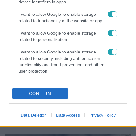
device identifiers in apps.
A fiataloknak üzent Majka: „Hagyjátok ezt abba,
ez nagyon ciki!”
I want to allow Google to enable storage
related to functionality of the website or app.
I want to allow Google to enable storage
related to personalization.
I want to allow Google to enable storage
related to security, including authentication
functionality and fraud prevention, and other
user protection.
CONFIRM
Nagyvilág
Nem Bécs lett az első: ezekben a városokban a
Data Deletion
Data Access
Privacy Policy
legjobb élni 2026-ban