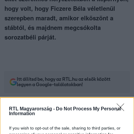
hogy volt, hogy Ficzere Béla véletlenül
szerepben maradt, amikor elköszönt a
stábtól, és majdnem megcsókolta
sorozatbéli párját.
Itt állítsd be, hogy az RTL.hu az elsők között
legyen a Google-találatokban!
RTL Magyarország -
Do Not Process My Personal
Information
If you wish to opt-out of the sale, sharing to third parties, or