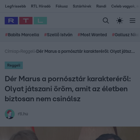
Legfrissebb
RTL Híradó
Fókusz
Sztárhírek
Randi
Celeb vagyok, me
#
Babits Marcella
#
Szellő István
#
Most Wanted
#
Gallusz Niko
Címlap
›
Reggeli
›
Dér Marus a pornósztár karakteréről: Olyat játszani öröm, amit az életben biztosan nem csinálsz
Reggeli
Dér Marus a pornósztár karakteréről:
Olyat játszani öröm, amit az életben
biztosan nem csinálsz
rtl.hu