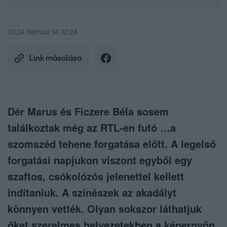
2024. február 14. 12:24
Link másolása
Dér Marus és Ficzere Béla sosem
találkoztak még az RTL-en futó …a
szomszéd tehene forgatása előtt. A legelső
forgatási napjukon viszont egyből egy
szaftos, csókolózós jelenettel kellett
indítaniuk. A színészek az akadályt
könnyen vették. Olyan sokszor láthatjuk
őket szerelmes helyezetekben a képernyőn,