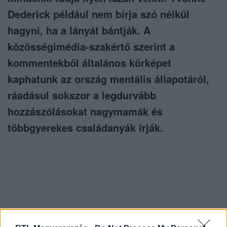
Dederick például nem bírja szó nélkül
hagyni, ha a lányát bántják. A
közösségimédia-szakértő szerint a
kommentekből általános körképet
kaphatunk az ország mentális állapotáról,
ráadásul sokszor a legdurvább
hozzászólásokat nagymamák és
többgyerekes családanyák írják.