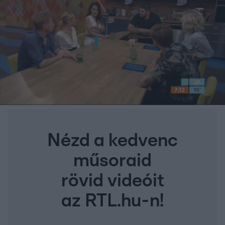
Nézd a kedvenc
műsoraid
rövid videóit
az RTL.hu-n!