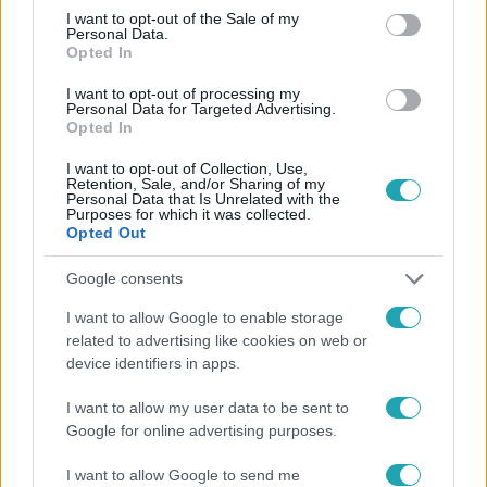
consent section.
I want to opt-out of the Sale of my
Personal Data.
Opted In
#
REGGELI
#
VIDEÓ
#
ADÁSRÉSZLETEK
#
TIKTOK
I want to opt-out of processing my
#
SOCIAL MÉDIA
#
KOMMENT
#
MENTÁLIS ÁLLAPOT
Personal Data for Targeted Advertising.
Opted In
#
FORGÁCS MARIANN
#
HASAN SULEIMAN
I want to opt-out of Collection, Use,
#
MAKAI GÁBOR
#
YVONNE DEDERICK
Retention, Sale, and/or Sharing of my
Personal Data that Is Unrelated with the
Purposes for which it was collected.
Opted Out
Google consents
I want to allow Google to enable storage
related to advertising like cookies on web or
Népszerű
device identifiers in apps.
I want to allow my user data to be sent to
Google for online advertising purposes.
3:23
I want to allow Google to send me