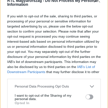
RTL Magyarország -
Do Not Process My Personal
Itt állítsd be, hogy az RTL.hu az elsők között
Information
legyen a Google-találatokban!
If you wish to opt-out of the sale, sharing to third parties, or
processing of your personal or sensitive information for
targeted advertising by us, please use the below opt-out
section to confirm your selection. Please note that after your
opt-out request is processed you may continue seeing
interest-based ads based on personal information utilized by
us or personal information disclosed to third parties prior to
your opt-out. You may separately opt-out of the further
disclosure of your personal information by third parties on the
IAB’s list of downstream participants. This information may
also be disclosed by us to third parties on the
IAB’s List of
Kövess minket, és értesülj a friss hírekről a
Downstream Participants
that may further disclose it to other
Facebookon is!
third parties.
Please note that this website/app uses one or more Google
Personal Data Processing Opt Outs
Követem
services and may gather and store information including but
not limited to your visit or usage behaviour. You may click to
I want to opt-out of the Sharing of my
personal data.
grant or deny consent to Google and its third-party tags to
Opted In
use your data for below specified purposes in below Google