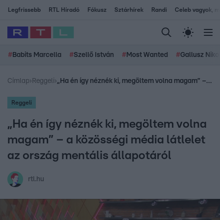
Legfrissebb
RTL Híradó
Fókusz
Sztárhírek
Randi
Celeb vagyok, me
#
Babits Marcella
#
Szellő István
#
Most Wanted
#
Gallusz Niko
Címlap
›
Reggeli
›
„Ha én így néznék ki, megöltem volna magam” – a közösségi média látlelet az ország mentális állapotáról
Reggeli
„Ha én így néznék ki, megöltem volna
magam” – a közösségi média látlelet
az ország mentális állapotáról
rtl.hu