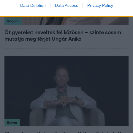
Data Deletion
Data Access
Privacy Policy
Reggeli
Öt gyereket neveltek fel közösen – szinte sosem
mutatja meg férjét Ungár Anikó
Bulvár