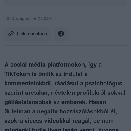
2023. szeptember 27. 8:39
Link másolása
A social média platformokon, így a
TikTokon is ömlik az indulat a
kommentelőkből, ráadásul a pszichológus
szerint arctalan, névtelen profilokról sokkal
gátlástalanabbak az emberek. Hasan
Suleiman a negatív hozzászólásokból él,
azokra vicces videókkal reagál, de nem
mindenki tudja ilyen lazán venni. Yvonne