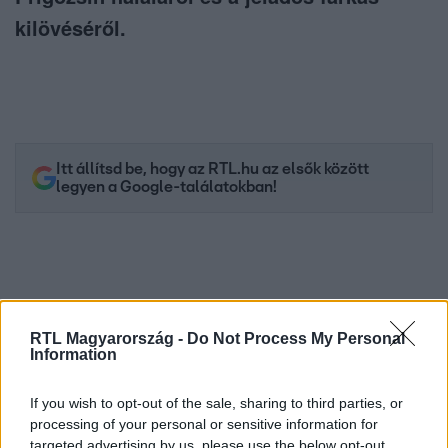
kilövéséről.
Itt állítsd be, hogy az RTL.hu az elsők között
legyen a Google-találatokban!
RTL Magyarország -
Do Not Process My Personal
Information
If you wish to opt-out of the sale, sharing to third parties, or
processing of your personal or sensitive information for
targeted advertising by us, please use the below opt-out