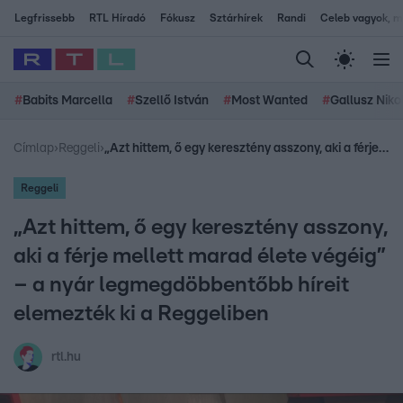
Legfrissebb
RTL Híradó
Fókusz
Sztárhírek
Randi
Celeb vagyok, me
#
Babits Marcella
#
Szellő István
#
Most Wanted
#
Gallusz Niko
Címlap
›
Reggeli
›
„Azt hittem, ő egy keresztény asszony, aki a férje mellett marad élete végéig” – a nyár legmegdöbbentőbb híreit elemezték ki a Reggeliben
Reggeli
„Azt hittem, ő egy keresztény asszony,
aki a férje mellett marad élete végéig”
– a nyár legmegdöbbentőbb híreit
elemezték ki a Reggeliben
rtl.hu