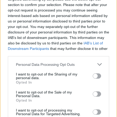
Kövess minket, és értesülj a friss hírekről a
section to confirm your selection. Please note that after your
Facebookon is!
opt-out request is processed you may continue seeing
interest-based ads based on personal information utilized by
Követem
us or personal information disclosed to third parties prior to
your opt-out. You may separately opt-out of the further
disclosure of your personal information by third parties on the
IAB’s list of downstream participants. This information may
also be disclosed by us to third parties on the
IAB’s List of
Downstream Participants
that may further disclose it to other
third parties.
#
REGGELI
#
VIDEÓ
#
ADÁSRÉSZLETEK
Please note that this website/app uses one or more Google
Personal Data Processing Opt Outs
#
LAKATOS MÁRK
#
BULVÁR
#
HAJDU STEVE
services and may gather and store information including but
not limited to your visit or usage behaviour. You may click to
I want to opt-out of the Sharing of my
#
VÁLYI ISTVÁN
#
TÓTH GABI
#
VÁLÁS
personal data.
grant or deny consent to Google and its third-party tags to
Opted In
#
MÉSZÁROS LŐRINC
#
LUXUSJACHT
use your data for below specified purposes in below Google
consent section.
#
JELADÓS FARKAS
#
TITAN
#
TITANIC
#
FÓLIÁZÁS
I want to opt-out of the Sale of my
Personal Data.
Opted In
#
JEVGENYIJ PRIGOZSIN
I want to opt-out of processing my
Personal Data for Targeted Advertising.