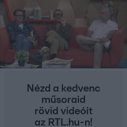
Nézd a kedvenc
műsoraid
rövid videóit
az RTL.hu-n!