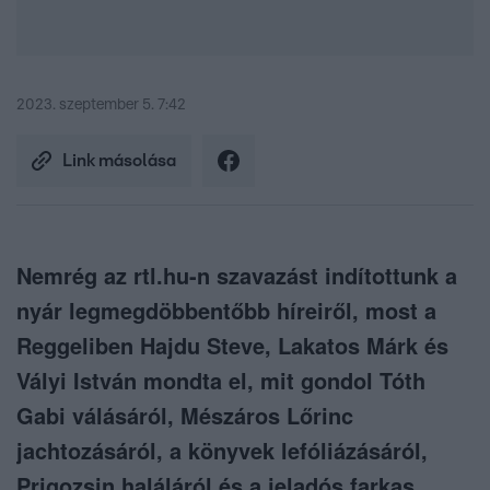
2023. szeptember 5. 7:42
Link másolása
Nemrég az rtl.hu-n szavazást indítottunk a
nyár legmegdöbbentőbb híreiről, most a
Reggeliben Hajdu Steve, Lakatos Márk és
Vályi István mondta el, mit gondol Tóth
Gabi válásáról, Mészáros Lőrinc
jachtozásáról, a könyvek lefóliázásáról,
Prigozsin haláláról és a jeladós farkas