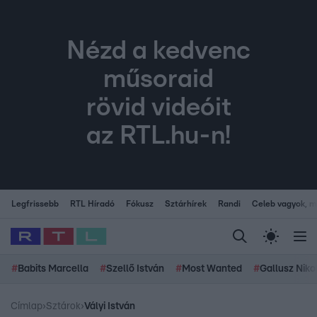
Nézd a kedvenc
műsoraid
rövid videóit
az RTL.hu-n!
Legfrissebb
RTL Híradó
Fókusz
Sztárhírek
Randi
Celeb vagyok, me
#
Babits Marcella
#
Szellő István
#
Most Wanted
#
Gallusz Niko
Címlap
›
Sztárok
›
Vályi István