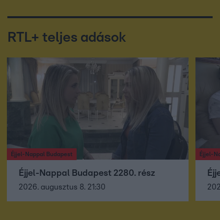
RTL+ teljes adások
Éjjel-Nappal Budapest
Éjjel-N
Éjjel-Nappal Budapest 2280. rész
Éjj
2026. augusztus 8. 21:30
202