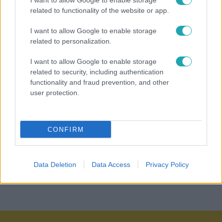
I want to allow Google to enable storage
Legnépszerűbb videók
related to functionality of the website or app.
I want to allow Google to enable storage
related to personalization.
I want to allow Google to enable storage
related to security, including authentication
functionality and fraud prevention, and other
user protection.
Tudomány-Tech
Bulvár
CONFIRM
Rohamosan terjed a magyar munkahelyeken
Nem k
a shadow AI, üzleti titkok szivároghatnak ki
szakí
Data Deletion
Data Access
Privacy Policy