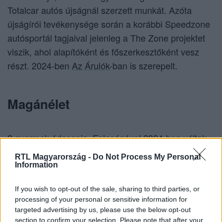
Totalcar autós újságnál szerzett munkát. Azóta
újságírói tevékenysége során a korábbi Speedzone
autósportál tagjaival jelenleg a The Zone projektet
viszik, ahol alapítóként és főszerkesztőként vesz
részt. 2024-ben
Az Árulók
-ban is szerepelt.
Magánélet
2 gyermek édesapja. Feleségével 2024-ben váltak
el, azután pedig új életet kezdett párjával, Mártival.
RTL Magyarország -
Do Not Process My Personal
Information
Érdekesség
If you wish to opt-out of the sale, sharing to third parties, or
processing of your personal or sensitive information for
targeted advertising by us, please use the below opt-out
section to confirm your selection. Please note that after your