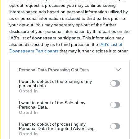
opt-out request is processed you may continue seeing
Hotelmenedzsernek tanult, mellette pedig
interest-based ads based on personal information utilized by
tanult hadtörténelmet is.
us or personal information disclosed to third parties prior to
your opt-out. You may separately opt-out of the further
disclosure of your personal information by third parties on the
IAB’s list of downstream participants. This information may
also be disclosed by us to third parties on the
IAB’s List of
5:15
Az Árulók – Gyilkosság a kastélyban
Downstream Participants
that may further disclose it to other
third parties.
„Én vagyok az, aki átver másokat csúnyán, hidegen
és könyörtelenül” – Vályi István nagyon komolyan
Please note that this website/app uses one or more Google
Personal Data Processing Opt Outs
veszi Az Árulók játékát
services and may gather and store information including but
not limited to your visit or usage behaviour. You may click to
I want to opt-out of the Sharing of my
personal data.
grant or deny consent to Google and its third-party tags to
Opted In
use your data for below specified purposes in below Google
consent section.
I want to opt-out of the Sale of my
Personal Data.
Opted In
I want to opt-out of processing my
Sztárbox
Personal Data for Targeted Advertising.
2:03
Vályi István elárulta, min
Opted In