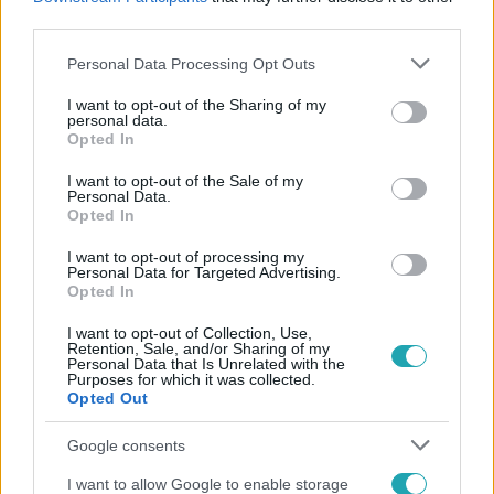
#
SURVIVOR
#
KOLLER GÁBOR
#
KIHÍVÁSOK
#
RTL
third parties.
Please note that this website/app uses one or more Google
Personal Data Processing Opt Outs
services and may gather and store information including but
not limited to your visit or usage behaviour. You may click to
I want to opt-out of the Sharing of my
personal data.
grant or deny consent to Google and its third-party tags to
Opted In
use your data for below specified purposes in below Google
consent section.
I want to opt-out of the Sale of my
Personal Data.
Népszerű
Opted In
I want to opt-out of processing my
Personal Data for Targeted Advertising.
Opted In
17:49
I want to opt-out of Collection, Use,
Retention, Sale, and/or Sharing of my
Personal Data that Is Unrelated with the
Purposes for which it was collected.
Opted Out
Google consents
I want to allow Google to enable storage