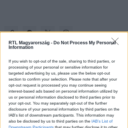
RTL Magyarország -
Do Not Process My Personal
Information
Kövess minket, és értesülj a friss hírekről a
If you wish to opt-out of the sale, sharing to third parties, or
Facebookon is!
processing of your personal or sensitive information for
targeted advertising by us, please use the below opt-out
section to confirm your selection. Please note that after your
Követem
opt-out request is processed you may continue seeing
interest-based ads based on personal information utilized by
us or personal information disclosed to third parties prior to
your opt-out. You may separately opt-out of the further
disclosure of your personal information by third parties on the
IAB’s list of downstream participants. This information may
#
REGGELI
#
ADÁSRÉSZLETEK
#
RTL KLUB
also be disclosed by us to third parties on the
IAB’s List of
Downstream Participants
that may further disclose it to other