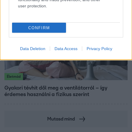
user protection.
CONFIRM
Data Deletion
Data Access
Privacy Policy
Életmód
Gyakori tévhit dől meg a ventilátorról – így
érdemes használni a fizikus szerint
Mutasd mind