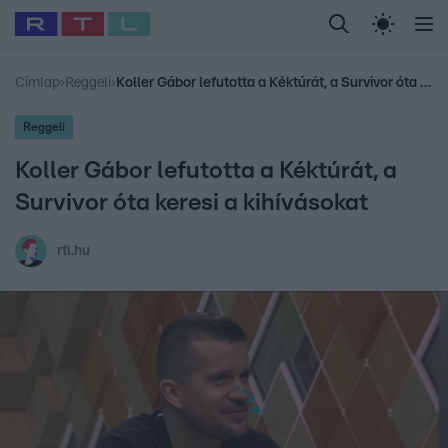
Legfrissebb
RTL Híradó
Fókusz
Sztárhírek
Randi
Celeb vagyok, me
#
Babits Marcella
#
Szellő István
#
Most Wanted
#
Gallusz Niko
Címlap
›
Reggeli
›
Koller Gábor lefutotta a Kéktúrát, a Survivor óta keresi a kihívásokat
Reggeli
Koller Gábor lefutotta a Kéktúrát, a
Survivor óta keresi a kihívásokat
rtl.hu