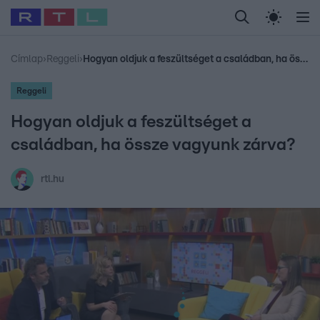
Legfrissebb
RTL Híradó
Fókusz
Sztárhírek
Randi
Celeb vagyok, me
#
Babits Marcella
#
Szellő István
#
Most Wanted
#
Gallusz Niko
Címlap
›
Reggeli
›
Hogyan oldjuk a feszültséget a családban, ha össze vagyunk zárva?
Reggeli
Hogyan oldjuk a feszültséget a
családban, ha össze vagyunk zárva?
rtl.hu