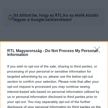
Itt állítsd be, hogy az RTL.hu az elsők között
legyen a Google-találatokban!
RTL Magyarország -
Do Not Process My Personal
Information
If you wish to opt-out of the sale, sharing to third parties, or
processing of your personal or sensitive information for
targeted advertising by us, please use the below opt-out
section to confirm your selection. Please note that after your
Kövess minket, és értesülj a friss
opt-out request is processed you may continue seeing
hírekről a Facebookon is!
interest-based ads based on personal information utilized by
us or personal information disclosed to third parties prior to
Követem
your opt-out. You may separately opt-out of the further
disclosure of your personal information by third parties on the