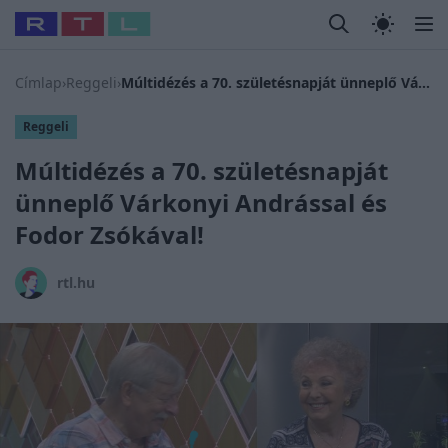
Legfrissebb
RTL Híradó
Fókusz
Sztárhírek
Randi
Celeb vagyok
#
Babits Marcella
#
Szellő István
#
Most Wanted
#
Gallusz N
Címlap
›
Reggeli
›
Múltidézés a 70. születésnapját ünneplő Várkonyi Andrással és Fodor Zsókával!
Reggeli
Múltidézés a 70. születésnapját
ünneplő Várkonyi Andrással és
Fodor Zsókával!
rtl.hu