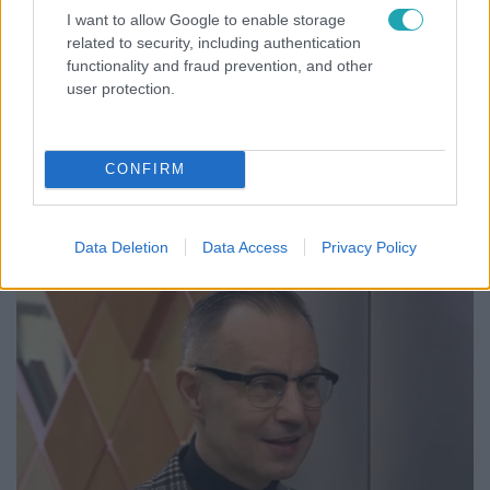
I want to allow Google to enable storage
related to security, including authentication
functionality and fraud prevention, and other
user protection.
Nagyvilág
CONFIRM
A világ legidősebb asszonya dohányzott és
bort ivott – 122 évig élt
Data Deletion
Data Access
Privacy Policy