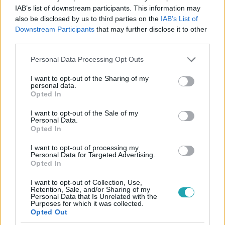
IAB’s list of downstream participants. This information may
also be disclosed by us to third parties on the
IAB’s List of
Downstream Participants
that may further disclose it to other
third parties.
#
REGGELI
#
VÁRKONYI ANDRÁS
#
70 ÉVES
Please note that this website/app uses one or more Google
Personal Data Processing Opt Outs
services and may gather and store information including but
#
FODOR ZSÓKA
#
GYEBNÁR CSEKKA
#
BARÁTOK KÖZT
not limited to your visit or usage behaviour. You may click to
I want to opt-out of the Sharing of my
personal data.
#
SZÜLETÉSNAP
#
MEGLEPETÉS
#
MÚLTIDÉZÉS
grant or deny consent to Google and its third-party tags to
Opted In
use your data for below specified purposes in below Google
#
EMLÉKEK
#
RTL KLUB
#
RTL
consent section.
I want to opt-out of the Sale of my
Personal Data.
Opted In
I want to opt-out of processing my
Personal Data for Targeted Advertising.
Opted In
I want to opt-out of Collection, Use,
Retention, Sale, and/or Sharing of my
Népszerű
Personal Data that Is Unrelated with the
Purposes for which it was collected.
Opted Out