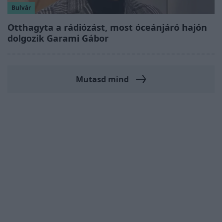
Bulvár
Otthagyta a rádiózást, most óceánjáró hajón
dolgozik Garami Gábor
Mutasd mind