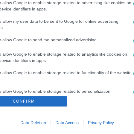
o allow Google to enable storage related to advertising like cookies on
evice identifiers in apps.
o allow my user data to be sent to Google for online advertising
s.
to allow Google to send me personalized advertising.
o allow Google to enable storage related to analytics like cookies on
#
KÖRNYEZETSZENNYEZÉS
#
FEHÉR TIBI
#
LUKÁCS MIKI
#
R
evice identifiers in apps.
o allow Google to enable storage related to functionality of the website
o allow Google to enable storage related to personalization.
CONFIRM
o allow Google to enable storage related to security, including
cation functionality and fraud prevention, and other user protection.
Data Deletion
Data Access
Privacy Policy