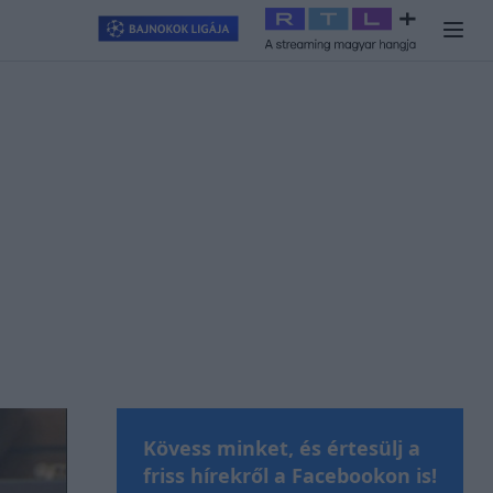
llagjegy
#
RTL+
#
Exek csatája 2026
#
Celeb vagyok, ments ki
Kövess minket, és értesülj a
friss hírekről a Facebookon is!