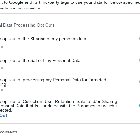
 to Google and its third-party tags to use your data for below specifi
ogle consent section.
Link másolása
l Data Processing Opt Outs
o opt-out of the Sharing of my personal data.
In
zennyezettebb levegőjű országai közé
atai szerint évente 400 ezer ember hal meg
o opt-out of the Sale of my Personal Data.
In
gaz ez? Mit tehetünk? Simon Gergely
to opt-out of processing my Personal Data for Targeted
ing.
In
o opt-out of Collection, Use, Retention, Sale, and/or Sharing
ersonal Data that Is Unrelated with the Purposes for which it
lected.
Out
sők között legyen a Google-találatokban!
consents