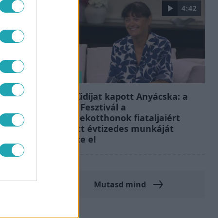
4:42
Reggeli
TL
Életműdíjat kapott Anyácska: a
Sziget Fesztivál a
gyermekotthonok fiataljaiért
végzett évtizedes munkáját
ismerte el
Mutasd mind