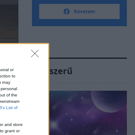
Követem
Népszerű
sonal or
ection to
ou may
 personal
out of the
 downstream
B’s List of
er and store
to grant or