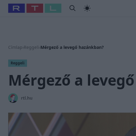
#
Babits Marcella
#
Szellő István
#
Most Wanted
#
Gallusz
Címlap
›
Reggeli
›
Mérgező a levegő hazánkban?
Reggeli
Mérgező a leveg
rtl.hu