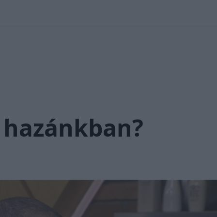
 Nikolett
#
Időjárás
#
RTL műsor
#
Víz
#
Magyar Péter
#
Csi
ő hazánkban?