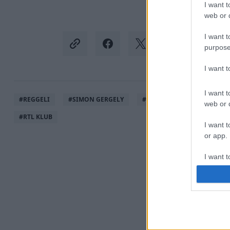
I want t
web or d
I want t
purpose
I want 
I want t
#
REGGELI
#
SIMON GERGELY
#
LÉGSZENNYEZETTSÉG
web or d
#
RTL KLUB
I want t
or app.
I want t
I want t
authenti