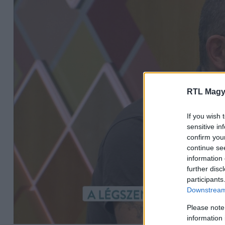
RTL Magy
If you wish 
sensitive in
confirm you
continue se
information 
further disc
participants
Downstream 
Please note
information 