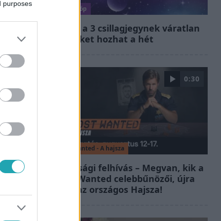
ed purposes
Horoszkóp
Ennek a 3 csillagjegynek váratlan
sikereket hozhat a hét
0:30
Most Wanted - A hajsza
Lakossági felhívás – Megvan, kik a
Most Wanted celebbűnözői, újra
indul az országos Hajsza!