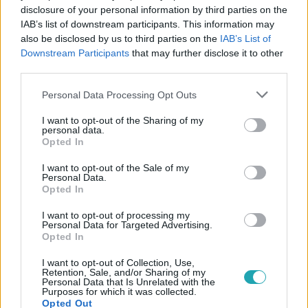
disclosure of your personal information by third parties on the
IAB’s list of downstream participants. This information may
also be disclosed by us to third parties on the
IAB’s List of
Downstream Participants
that may further disclose it to other
#
REGGELI
#
PELLER ANNA
#
LUKÁCS MIKI
third parties.
#
JÓZAN LACI
#
SEGÍTSÉG
#
ADOMÁNY
Please note that this website/app uses one or more Google
Personal Data Processing Opt Outs
#
ÁRVEREZÉS
#
BARÁTOK KÖZT
services and may gather and store information including but
not limited to your visit or usage behaviour. You may click to
I want to opt-out of the Sharing of my
personal data.
grant or deny consent to Google and its third-party tags to
Opted In
use your data for below specified purposes in below Google
consent section.
I want to opt-out of the Sale of my
Personal Data.
Opted In
I want to opt-out of processing my
Népszerű
Personal Data for Targeted Advertising.
Opted In
I want to opt-out of Collection, Use,
Retention, Sale, and/or Sharing of my
Personal Data that Is Unrelated with the
7:02
Purposes for which it was collected.
Opted Out