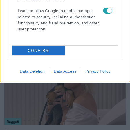
I want to allow Google to enable storage
related to security, including authentication
functionality and fraud prevention, and other
Bulvár
user protection.
Rubint Réka: A mai napig nem jött vissza a 100%-
os tüdőkapacitásom
CONFIRM
13:37
Data Deletion
Data Access
Privacy Policy
Reggeli