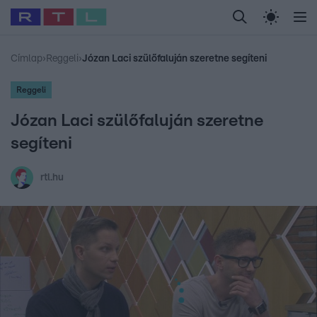
Legfrissebb
RTL Híradó
Fókusz
Sztárhírek
Randi
Celeb vagyok, me
#
Babits Marcella
#
Szellő István
#
Most Wanted
#
Gallusz Niko
Címlap
›
Reggeli
›
Józan Laci szülőfaluján szeretne segíteni
Reggeli
Józan Laci szülőfaluján szeretne
segíteni
rtl.hu