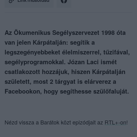
Link másolása
Az Ökumenikus Segélyszervezet 1998 óta
van jelen Kárpátalján: segítik a
legszegényebbeket élelmiszerrel, tűzifával,
segélyprogramokkal. Józan Laci ismét
csatlakozott hozzájuk, hiszen Kárpátalján
született, most 2 tárgyat is elárverez a
Facebookon, hogy segíthesse szülőfaluját.
Nézd vissza a Barátok közt epizódjait az
RTL+-on
!