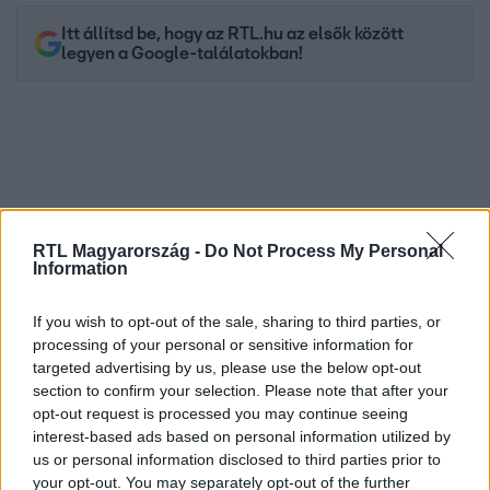
Itt állítsd be, hogy az RTL.hu az elsők között
legyen a Google-találatokban!
RTL Magyarország -
Do Not Process My Personal
Information
If you wish to opt-out of the sale, sharing to third parties, or
Kövess minket, és értesülj a friss hírekről a
processing of your personal or sensitive information for
Facebookon is!
targeted advertising by us, please use the below opt-out
section to confirm your selection. Please note that after your
opt-out request is processed you may continue seeing
Követem
interest-based ads based on personal information utilized by
us or personal information disclosed to third parties prior to
your opt-out. You may separately opt-out of the further