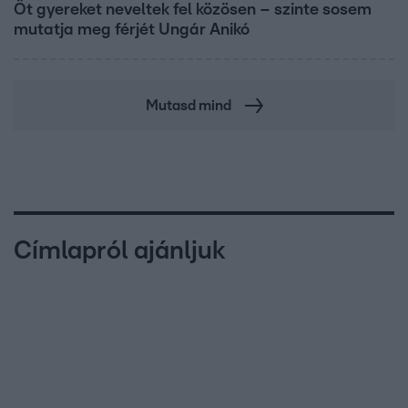
Öt gyereket neveltek fel közösen – szinte sosem
mutatja meg férjét Ungár Anikó
Mutasd mind
Címlapról ajánljuk