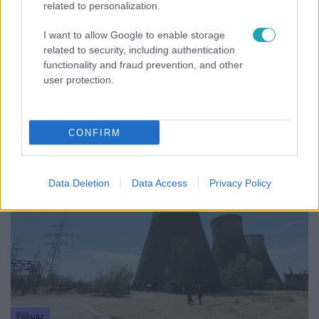
related to personalization.
I want to allow Google to enable storage
related to security, including authentication
functionality and fraud prevention, and other
Bulvár
user protection.
"Nekem ő volt a herceg fehér lovon" - Széphalmi
Juliska nem bánja, hogy hozzáment Sánta Lacihoz
CONFIRM
17:49
Data Deletion
Data Access
Privacy Policy
Fókusz