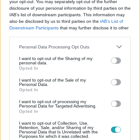
your opt-out. You may separately opt-out of the further
disclosure of your personal information by third parties on the
IAB’s list of downstream participants. This information may
also be disclosed by us to third parties on the
IAB’s List of
Downstream Participants
that may further disclose it to other
#
NYERŐ PÁROS
#
KIMARADT JELENET
#
FECSÓ
third parties.
#
VASVÁRI VIVI
#
EDZÉS
#
VICCES
#
RTL
Please note that this website/app uses one or more Google
Personal Data Processing Opt Outs
services and may gather and store information including but
#
RTL KLUB
not limited to your visit or usage behaviour. You may click to
I want to opt-out of the Sharing of my
personal data.
grant or deny consent to Google and its third-party tags to
Opted In
use your data for below specified purposes in below Google
consent section.
I want to opt-out of the Sale of my
Personal Data.
Opted In
I want to opt-out of processing my
Personal Data for Targeted Advertising.
Népszerű
Opted In
I want to opt-out of Collection, Use,
Retention, Sale, and/or Sharing of my
Personal Data that Is Unrelated with the
Purposes for which it was collected.
2:56