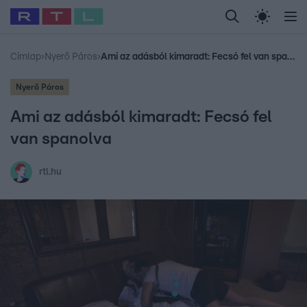
Legfrissebb
RTL Híradó
Fókusz
Sztárhírek
Randi
Celeb vagyok, me
#
Babits Marcella
#
Szellő István
#
Most Wanted
#
Gallusz Niko
Címlap
›
Nyerő Páros
›
Ami az adásból kimaradt: Fecsó fel van spanolva
Nyerő Páros
Ami az adásból kimaradt: Fecsó fel
van spanolva
rtl.hu