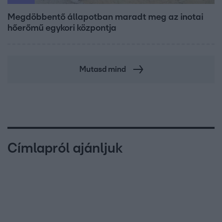
Megdöbbentő állapotban maradt meg az inotai
hőerőmű egykori központja
Mutasd mind
Címlapról ajánljuk