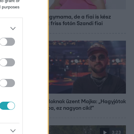
to grant or
Bulvár
ed purposes
Már nagymama, de a fiai is kész
férfiak: friss fotón Szandi fiai
Bulvár
A fiataloknak üzent Majka: „Hagyjátok
ezt abba, ez nagyon ciki!”
3:23