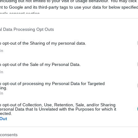
including but not limited to your visit or usage behaviour. You may click 
 to Google and its third-party tags to use your data for below specifi
ogle consent section.
Link másolása
l Data Processing Opt Outs
o opt-out of the Sharing of my personal data.
beszólást kapnál - visszaszólnál, mint
In
eg sem hallotta?
o opt-out of the Sale of my Personal Data.
In
ézni!
to opt-out of processing my Personal Data for Targeted
ing.
In
o opt-out of Collection, Use, Retention, Sale, and/or Sharing
ersonal Data that Is Unrelated with the Purposes for which it
lected.
Out
között legyen a Google-találatokban!
consents