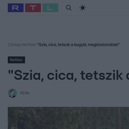
#
Babits Marcella
#
Szellő István
#
Most Wanted
#
Gallusz Ni
Címlap
›
Nofilter
›
"Szia, cica, tetszik a bugyid, megkóstolnálak!"
Nofilter
"Szia, cica, tetszi
rtl.hu