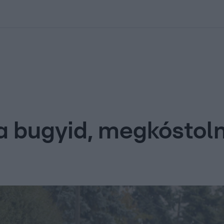
kolett
#
Időjárás
#
RTL műsor
#
Víz
#
Magyar Péter
#
Csillagjeg
k a bugyid, megkóstol