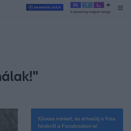
y
#
RTL+
#
Exek csatája 2026
#
Celeb vagyok, ments ki innen
#
H
nálak!"
Kövess minket, és értesülj a friss
hírekről a Facebookon is!