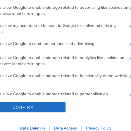
o allow Google to enable storage related to advertising like cookies on
evice identifiers in apps.
o allow my user data to be sent to Google for online advertising
s.
to allow Google to send me personalized advertising.
o allow Google to enable storage related to analytics like cookies on
#
EMLÉKEZETES PILLANAT
#
BESZÓLÁS
#
METOO
#
ANNA
evice identifiers in apps.
o allow Google to enable storage related to functionality of the website
o allow Google to enable storage related to personalization.
CONFIRM
o allow Google to enable storage related to security, including
cation functionality and fraud prevention, and other user protection.
Data Deletion
Data Access
Privacy Policy