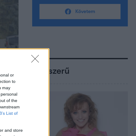
Követem
Népszerű
sonal or
ection to
ou may
 personal
out of the
 downstream
B’s List of
er and store