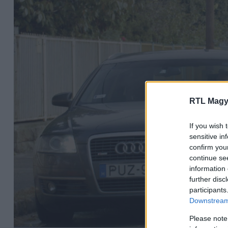
RTL Magy
If you wish 
sensitive in
confirm you
continue se
information 
further disc
participants
Downstream 
Please note