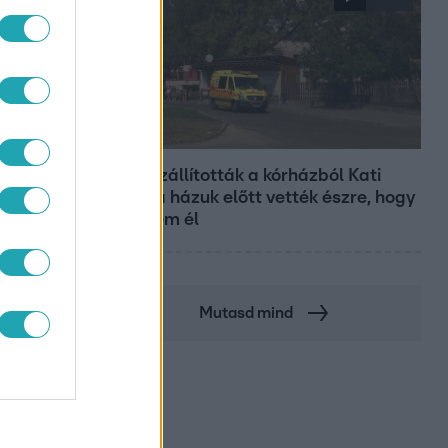
Fókusz
Hazaszállították a kórházból Kati
nénit, a házuk előtt vették észre, hogy
már nem él
Mutasd mind