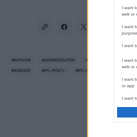
I want t
web or d
I want t
purpose
I want 
I want t
#
NOFILTER
#
ADÁSRÉSZLETEK
#
EMLÉKEZETES JELENET
web or d
#
SOROZAT
#
RTL MOST+
#
RTL KLUB
#
RTL
I want t
or app.
I want t
I want t
authenti