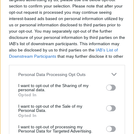
section to confirm your selection. Please note that after your
opt-out request is processed you may continue seeing
interest-based ads based on personal information utilized by
us or personal information disclosed to third parties prior to
Kövess minket, és értesülj a friss
your opt-out. You may separately opt-out of the further
hírekről a Facebookon is!
disclosure of your personal information by third parties on the
IAB’s list of downstream participants. This information may
also be disclosed by us to third parties on the
IAB’s List of
Követem
Downstream Participants
that may further disclose it to other
third parties.
Please note that this website/app uses one or more Google
Personal Data Processing Opt Outs
services and may gather and store information including but
not limited to your visit or usage behaviour. You may click to
I want to opt-out of the Sharing of my
personal data.
grant or deny consent to Google and its third-party tags to
#
MOST WANTED - A HAJSZA
#
RTL
Opted In
use your data for below specified purposes in below Google
#
SEBESTYÉN BALÁZS
#
ADÁSRÉSZLETEK
consent section.
I want to opt-out of the Sale of my
Personal Data.
#
FROHNER FECÓ
#
MOST WANTED
#
PÁPAI JOCI
Opted In
#
BULVÁR
#
VIDEÓ
#
BUDAPEST
#
HAJÓ
I want to opt-out of processing my
Personal Data for Targeted Advertising.