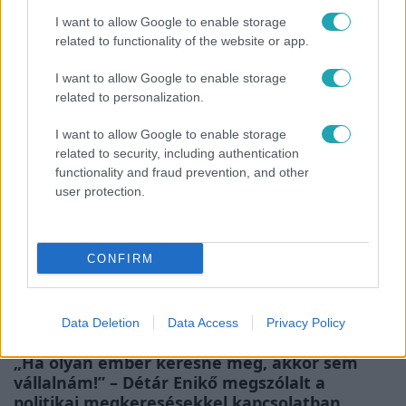
Fókusz
I want to allow Google to enable storage
related to functionality of the website or app.
Rubint Réka: A betegség megtanított
türelmesnek lenni
I want to allow Google to enable storage
related to personalization.
I want to allow Google to enable storage
17:24
related to security, including authentication
functionality and fraud prevention, and other
user protection.
CONFIRM
Data Deletion
Data Access
Privacy Policy
Reggeli
„Ha olyan ember keresne meg, akkor sem
vállalnám!” – Détár Enikő megszólalt a
politikai megkeresésekkel kapcsolatban