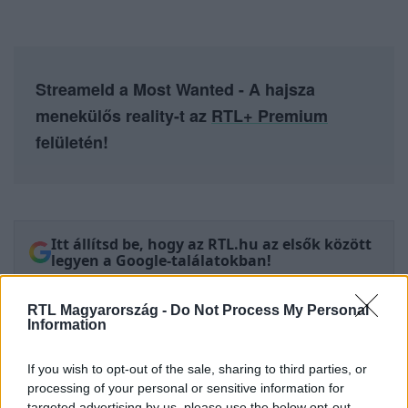
Streameld a Most Wanted - A hajsza
menekülős reality-t az
RTL+ Premium
felületén!
Itt állítsd be, hogy az RTL.hu az elsők között
legyen a Google-találatokban!
RTL Magyarország -
Do Not Process My Personal
Information
If you wish to opt-out of the sale, sharing to third parties, or
processing of your personal or sensitive information for
targeted advertising by us, please use the below opt-out