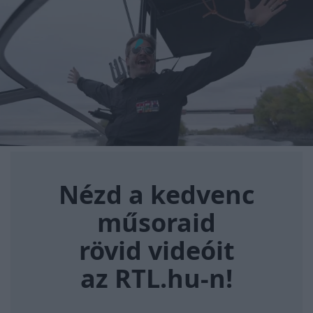
Nézd a kedvenc műsoraid rövi
Nézd a kedvenc
műsoraid
rövid videóit
az RTL.hu-n!