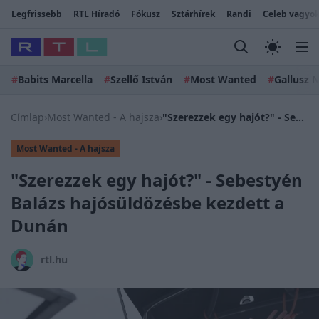
Legfrissebb
RTL Híradó
Fókusz
Sztárhírek
Randi
Celeb vagyok
#
Babits Marcella
#
Szellő István
#
Most Wanted
#
Gallusz N
Címlap
›
Most Wanted - A hajsza
›
"Szerezzek egy hajót?" - Sebestyén Balázs hajósüldözésbe kezdett a Dunán
Most Wanted - A hajsza
"Szerezzek egy hajót?" - Sebestyén
Balázs hajósüldözésbe kezdett a
Dunán
rtl.hu