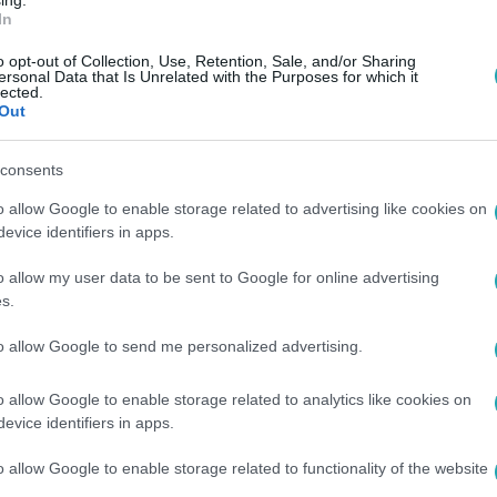
n, és szintén tilosnak nyilvánított bármilyen tábor
ing.
In
nt transzparens és felirat is csak előzetes
o opt-out of Collection, Use, Retention, Sale, and/or Sharing
területen.
ersonal Data that Is Unrelated with the Purposes for which it
lected.
Out
uth Florida) vezetése jóváhagyáshoz kötötte a
ranszparensek és hangosítás használatát a területén.
consents
zerint nem engedélyezett tüntetés és demonstráció
o allow Google to enable storage related to advertising like cookies on
két hetében pedig teljes mértékben tilos.
evice identifiers in apps.
o allow my user data to be sent to Google for online advertising
emondott posztjáról Nemat „Minouche” Shafik, a
s.
itikát kapott azért, ahogy kampuszán a
to allow Google to send me personalized advertising.
a gázai háború kitörése után.
o allow Google to enable storage related to analytics like cookies on
evice identifiers in apps.
ntetések zajlottak, a demonstrálók rövid időre az
egrongálták. Shafik számos bírálatot kapott azért,
o allow Google to enable storage related to functionality of the website
takozásokat, és nem lépett fel elég erélyesen a