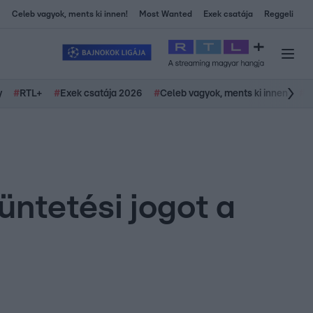
Celeb vagyok, ments ki innen!
Most Wanted
Exek csatája
Reggeli
y
#
RTL+
#
Exek csatája 2026
#
Celeb vagyok, ments ki innen
#
H
üntetési jogot a