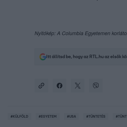
Nyitókép: A Columbia Egyetemen korláto
Itt állítsd be, hogy az RTL.hu az elsők 
#
KÜLFÖLD
#
EGYETEM
#
USA
#
TÜNTETÉS
#
TÜNT