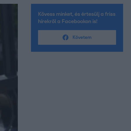
Kövess minket, és értesülj a friss
hírekről a Facebookon is!
Követem