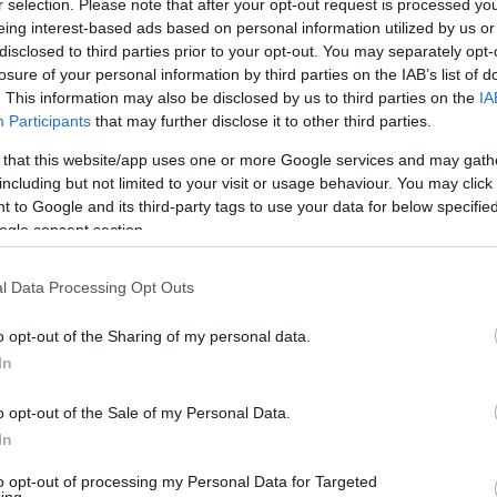
r selection. Please note that after your opt-out request is processed y
 egyetemei közé sorolt
eing interest-based ads based on personal information utilized by us or
University of Pennsylvania)
disclosed to third parties prior to your opt-out. You may separately opt-
losure of your personal information by third parties on the IAB’s list of
mutatást” tett közzé a diákok
. This information may also be disclosed by us to third parties on the
IA
ira vonatkozóan, amiben
Participants
that may further disclose it to other third parties.
felállítását, az éjszakai
 that this website/app uses one or more Google services and may gath
including but not limited to your visit or usage behaviour. You may click 
nt a hangosítás és elektromos
 to Google and its third-party tags to use your data for below specifi
anítási napokon délután 5 óra
ogle consent section.
l Data Processing Opt Outs
o opt-out of the Sharing of my personal data.
In
gy időben világossá tette, hogy ezek betartásával
adsága mellett.
o opt-out of the Sale of my Personal Data.
In
 vezetése már augusztus 1-i hatállyal megtiltotta a
to opt-out of processing my Personal Data for Targeted