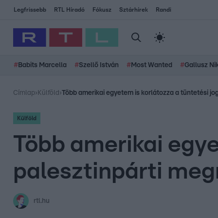
Legfrissebb
RTL Híradó
Fókusz
Sztárhírek
Randi
#
Babits Marcella
#
Szellő István
#
Most Wanted
#
Gallusz Ni
Címlap
›
Külföld
›
Több amerikai egyetem is korlátozza a tüntetési j
Külföld
Több amerikai egyet
palesztinpárti me
rtl.hu