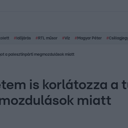
kolett
#
Időjárás
#
RTL műsor
#
Víz
#
Magyar Péter
#
Csillagjeg
ogot a palesztinpárti megmozdulások miatt
em is korlátozza a t
gmozdulások miatt