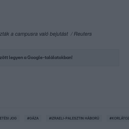
zták a campusra való bejutást / Reuters
között legyen a Google-találatokban!
ETÉSI JOG
#
GÁZA
#
IZRAELI-PALESZTIN HÁBORÚ
#
KORLÁTO