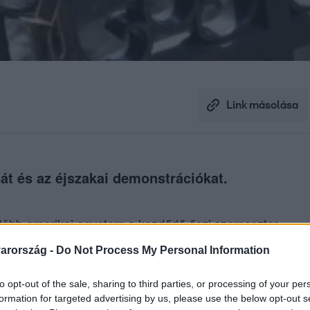
Link másolása
ását és az éjszakai demonstrációkat.
be több amerikai egyetem a kezdődő őszi szemeszter
 tavasszal több vezető egyetemen káoszhoz vezető
arország -
Do Not Process My Personal Information
to opt-out of the sale, sharing to third parties, or processing of your per
formation for targeted advertising by us, please use the below opt-out s