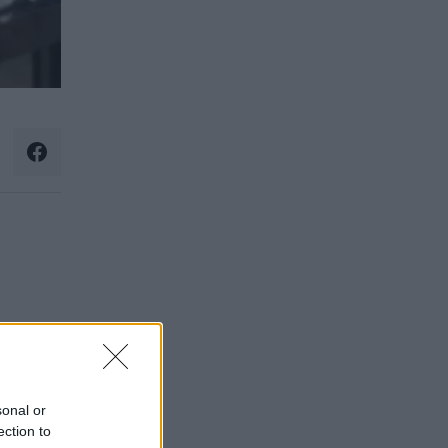
sonal or
ection to