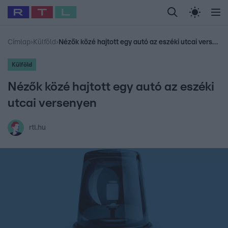
Legfrissebb
RTL Híradó
Fókusz
Sztárhírek
Randi
Celeb vagyok, me
#
Babits Marcella
#
Szellő István
#
Most Wanted
#
Gallusz Niko
Címlap
›
Külföld
›
Nézők közé hajtott egy autó az eszéki utcai versenyen
Külföld
Nézők közé hajtott egy autó az eszéki
utcai versenyen
rtl.hu