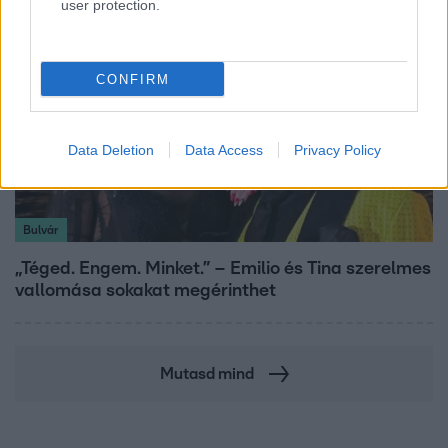
user protection.
CONFIRM
Data Deletion
Data Access
Privacy Policy
Bulvár
„Téged. Engem. Minket.” – Emilio és Tina szerelmes
vallomása sokakat megérinthet
Mutasd mind