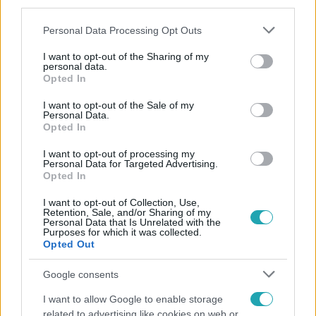
third parties.
Please note that this website/app uses one or more Google
Personal Data Processing Opt Outs
services and may gather and store information including but
not limited to your visit or usage behaviour. You may click to
I want to opt-out of the Sharing of my
personal data.
grant or deny consent to Google and its third-party tags to
Opted In
use your data for below specified purposes in below Google
consent section.
Népszerű
I want to opt-out of the Sale of my
Personal Data.
Opted In
I want to opt-out of processing my
Personal Data for Targeted Advertising.
7:51
Opted In
I want to opt-out of Collection, Use,
Retention, Sale, and/or Sharing of my
Personal Data that Is Unrelated with the
Purposes for which it was collected.
Opted Out
Google consents
I want to allow Google to enable storage
related to advertising like cookies on web or
Fókusz