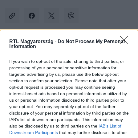
RTL Magyarország -
Do Not Process My Personal
Kövess minket, és értesülj a friss hírekről a
Information
Facebookon is!
If you wish to opt-out of the sale, sharing to third parties, or
processing of your personal or sensitive information for
Követem
targeted advertising by us, please use the below opt-out
section to confirm your selection. Please note that after your
opt-out request is processed you may continue seeing
interest-based ads based on personal information utilized by
us or personal information disclosed to third parties prior to
your opt-out. You may separately opt-out of the further
#
KÜLFÖLD
#
AUTÓVERSENY
#
NÉZŐK
#
BALESET
disclosure of your personal information by third parties on the
IAB’s list of downstream participants. This information may
#
AUTÓBALESET
#
SÉRÜLTEK
#
ESZÉK
also be disclosed by us to third parties on the
IAB’s List of
#
HORVÁTORSZÁG
Downstream Participants
that may further disclose it to other