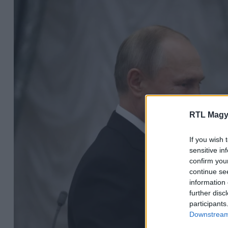
RTL Magy
If you wish 
sensitive in
confirm you
continue se
information 
further disc
participants
Downstream 