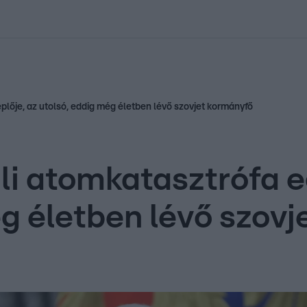
kolett
#
Időjárás
#
RTL műsor
#
Víz
#
Magyar Péter
#
Csillagjeg
plője, az utolsó, eddig még életben lévő szovjet kormányfő
li atomkatasztrófa eg
ég életben lévő szov