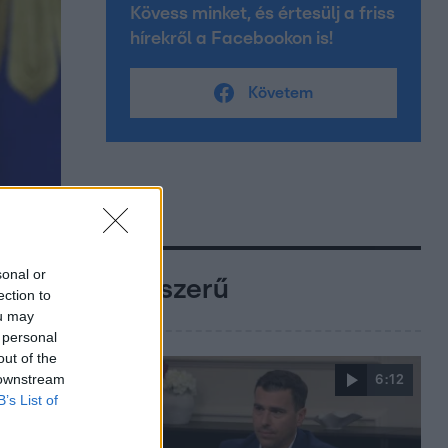
Kövess minket, és értesülj a friss
hírekről a Facebookon is!
Követem
sonal or
Népszerű
ection to
ou may
 personal
out of the
 downstream
6:12
B’s List of