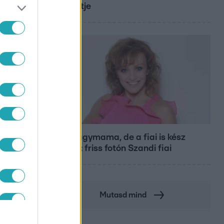
koncertje
Bulvár
Már nagymama, de a fiai is kész
férfiak: friss fotón Szandi fiai
Mutasd mind