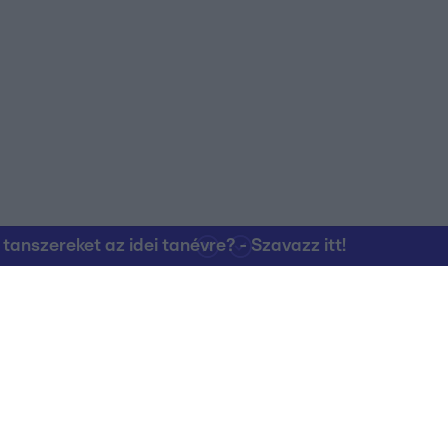
nszereket az idei tanévre? - Szavazz itt!
Kapcsolat
RTL Group Beszál