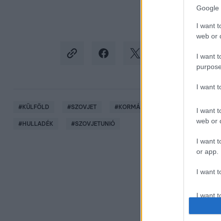
Google 
I want t
web or d
I want t
purpose
I want 
#
KÜLFÖLD
#
SZOVJET
#
KORMÁNYFŐ
#
CSERNOBIL
I want t
web or d
#
HULLADÉK
#
SZOVJETUNIÓ
I want t
or app.
I want t
I want t
authenti