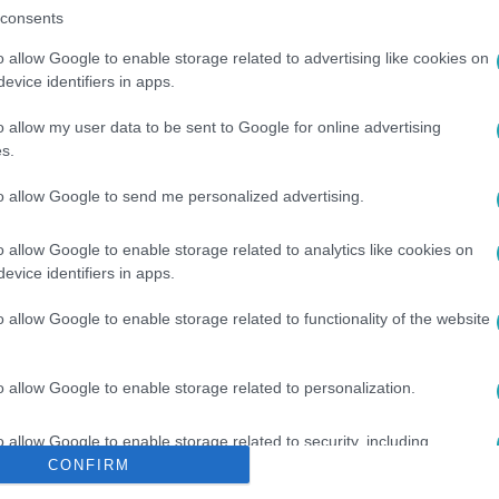
consents
o allow Google to enable storage related to advertising like cookies on
evice identifiers in apps.
o allow my user data to be sent to Google for online advertising
s.
to allow Google to send me personalized advertising.
#
FŐSZEREPLŐ
#
ATOM
#
KATASZTRÓFA
#
NUKLEÁRIS
o allow Google to enable storage related to analytics like cookies on
evice identifiers in apps.
o allow Google to enable storage related to functionality of the website
o allow Google to enable storage related to personalization.
o allow Google to enable storage related to security, including
cation functionality and fraud prevention, and other user protection.
CONFIRM