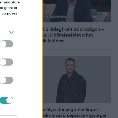
er and store
to grant or
ed purposes
Reggeli
Átvonul a hidegfront az országon –
így alakul a hőmérséklet a hét
második felében
Bulvár
Életveszélyes fenyegetést kapott
Majka, elmarad a sepsiszentgyörgyi