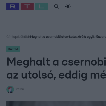
#
Babits Marcella
#
Szellő István
#
Most Wanted
#
Gallusz Ni
Címlap
›
Külföld
›
Meghalt a csernobili atomkatasztrófa egyik főszere
Külföld
Meghalt a csernobi
az utolsó, eddig m
rtl.hu