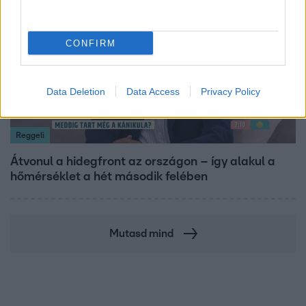
CONFIRM
Data Deletion
Data Access
Privacy Policy
Reggeli
Átvonul a hidegfront az országon – így alakul a
hőmérséklet a hét második felében
Mutasd mind