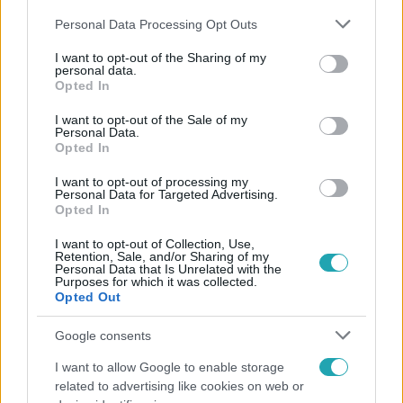
Please note that this website/app uses one or more Google
Personal Data Processing Opt Outs
services and may gather and store information including but
not limited to your visit or usage behaviour. You may click to
I want to opt-out of the Sharing of my
personal data.
grant or deny consent to Google and its third-party tags to
Opted In
use your data for below specified purposes in below Google
Népszerű
consent section.
I want to opt-out of the Sale of my
Personal Data.
Opted In
I want to opt-out of processing my
Personal Data for Targeted Advertising.
Opted In
I want to opt-out of Collection, Use,
Retention, Sale, and/or Sharing of my
Personal Data that Is Unrelated with the
Purposes for which it was collected.
Opted Out
Google consents
I want to allow Google to enable storage
Bulvár
related to advertising like cookies on web or