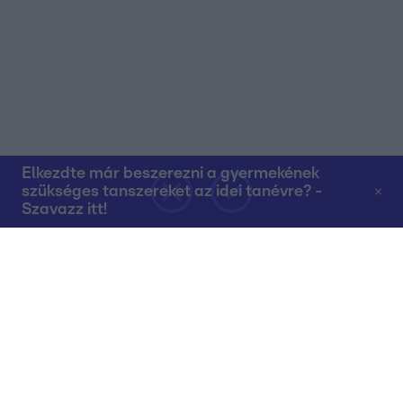
Elkezdte már beszerezni a gyermekének
szükséges tanszereket az idei tanévre? -
Szavazz itt!