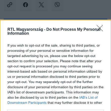
Kövess minket, és értesülj a friss hírekről a
RTL Magyarország -
Do Not Process My Personal
Information
Facebookon is!
If you wish to opt-out of the sale, sharing to third parties, or
Követem
processing of your personal or sensitive information for
targeted advertising by us, please use the below opt-out
section to confirm your selection. Please note that after your
opt-out request is processed you may continue seeing
interest-based ads based on personal information utilized by
us or personal information disclosed to third parties prior to
#
KÜLFÖLD
#
TENERIFE
#
ERDŐTŰZ
#
EVAKUÁCIÓ
your opt-out. You may separately opt-out of the further
disclosure of your personal information by third parties on the
#
SPANYOLORSZÁG
#
TERMÉSZETI KATASZTRÓFA
IAB’s list of downstream participants. This information may
also be disclosed by us to third parties on the
IAB’s List of
#
KANÁRI-SZIGETEK
#
TŰZVÉSZ
#
TŰZ
#
KÁNIKULA
Downstream Participants
that may further disclose it to other
third parties.