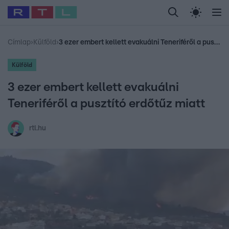
Legfrissebb
RTL Híradó
Fókusz
Sztárhírek
Randi
Celeb vagyok, me
#
Babits Marcella
#
Szellő István
#
Most Wanted
#
Gallusz Niko
Címlap
›
Külföld
›
3 ezer embert kellett evakuálni Teneriféről a pusztító erdőtűz miatt
Külföld
3 ezer embert kellett evakuálni
Teneriféről a pusztító erdőtűz miatt
rtl.hu