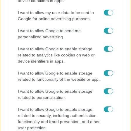
Rubint Réka: A mai napig nem jött vissza a 100%-
device identifiers in apps.
os tüdőkapacitásom
I want to allow my user data to be sent to
Google for online advertising purposes.
I want to allow Google to send me
7:51
personalized advertising.
I want to allow Google to enable storage
related to analytics like cookies on web or
device identifiers in apps.
I want to allow Google to enable storage
related to functionality of the website or app.
Fókusz
I want to allow Google to enable storage
related to personalization.
Megvan, kik váltják a fenyegetés miatt visszalépő
Majkát a SIC Feszten
I want to allow Google to enable storage
related to security, including authentication
functionality and fraud prevention, and other
user protection.
6:12