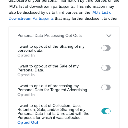
disclosure of your personal information by third parties on the
IAB’s list of downstream participants. This information may
A Kanári-szigeteken élő Perness Norbert újabb
also be disclosed by us to third parties on the
IAB’s List of
lehetőséget kap a hódításra. Tímea érkezésétől azonban
Downstream Participants
that may further disclose it to other
még a Határtalan szerelem párkeresője is megilletődik.
third parties.
Please note that this website/app uses one or more Google
Personal Data Processing Opt Outs
services and may gather and store information including but
not limited to your visit or usage behaviour. You may click to
I want to opt-out of the Sharing of my
3:00
personal data.
grant or deny consent to Google and its third-party tags to
Opted In
use your data for below specified purposes in below Google
consent section.
I want to opt-out of the Sale of my
Personal Data.
Opted In
I want to opt-out of processing my
Personal Data for Targeted Advertising.
Opted In
Határtalan szerelem
I want to opt-out of Collection, Use,
Retention, Sale, and/or Sharing of my
2025. május 13. 18:45
Personal Data that Is Unrelated with the
Purposes for which it was collected.
Norbert csókokat lopott Esztertől Kriszta háta
Opted Out
mögött