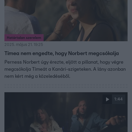
Határtalan szerelem
2025. május 21. 19:25
Tímea nem engedte, hogy Norbert megcsókolja
Perness Norbert úgy érezte, eljött a pillanat, hogy végre
megcsókolja Tímeát a Kanári-szigeteken. A lány azonban
nem kért még a közeledéséből.
1:44