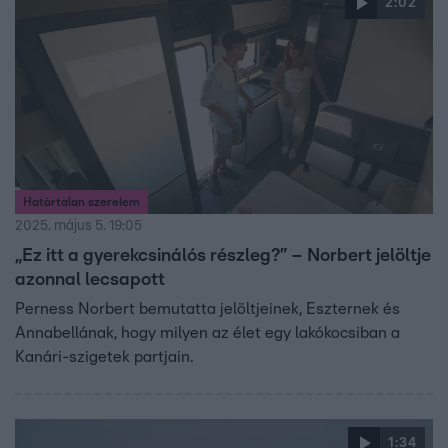
2:02
Határtalan szerelem
2025. május 5. 19:05
„Ez itt a gyerekcsinálós részleg?” – Norbert jelöltje
azonnal lecsapott
Perness Norbert bemutatta jelöltjeinek, Eszternek és
Annabellának, hogy milyen az élet egy lakókocsiban a
Kanári-szigetek partjain.
1:34