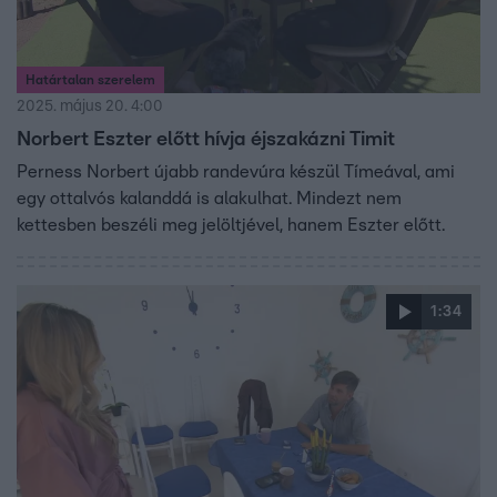
Határtalan szerelem
2025. május 20. 4:00
Norbert Eszter előtt hívja éjszakázni Timit
Perness Norbert újabb randevúra készül Tímeával, ami
egy ottalvós kalanddá is alakulhat. Mindezt nem
kettesben beszéli meg jelöltjével, hanem Eszter előtt.
1:34