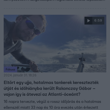
ígért az ügyben.
6:59
Fókusz
2024. január 31. 18:26
Eltört egy ujja, hatalmas tankerek keresztezték
útját és időhiányba került Rakonczay Gábor –
vajon így is átevezi az Atlanti-óceánt?
16 napra tervezte, végül a rossz időjárás és a hatalmas
ellenszél miatt 33 nap és 10 óra evezés után érkezett