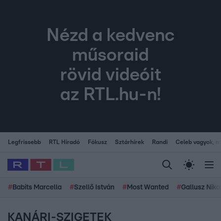
Nézd a kedvenc
műsoraid
rövid videóit
az RTL.hu-n!
Legfrissebb
RTL Híradó
Fókusz
Sztárhírek
Randi
Celeb vagyok, me
#
Babits Marcella
#
Szellő István
#
Most Wanted
#
Gallusz Niko
KANÁRI-SZIGETEK