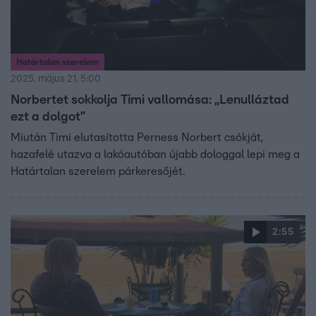
Határtalan szerelem
2025. május 21. 5:00
Norbertet sokkolja Timi vallomása: „Lenulláztad
ezt a dolgot”
Miután Timi elutasította Perness Norbert csókját,
hazafelé utazva a lakóautóban újabb dologgal lepi meg a
Határtalan szerelem párkeresőjét.
2:55