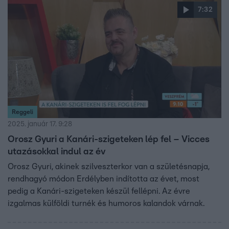
7:32
Reggeli
2025. január 17. 9:28
Orosz Gyuri a Kanári-szigeteken lép fel – Vicces
utazásokkal indul az év
Orosz Gyuri, akinek szilveszterkor van a születésnapja,
rendhagyó módon Erdélyben indította az évet, most
pedig a Kanári-szigeteken készül fellépni. Az évre
izgalmas külföldi turnék és humoros kalandok várnak.