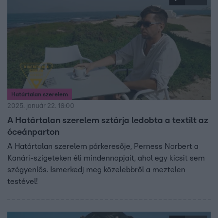
Határtalan szerelem
2025. január 22. 16:00
A Határtalan szerelem sztárja ledobta a textilt az
óceánparton
A Határtalan szerelem párkeresője, Perness Norbert a
Kanári-szigeteken éli mindennapjait, ahol egy kicsit sem
szégyenlős. Ismerkedj meg közelebbről a meztelen
testével!