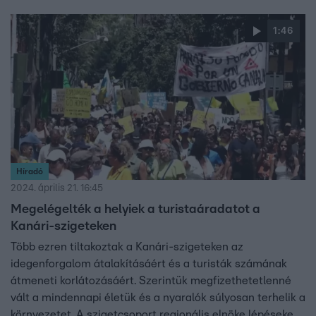
1:46
Híradó
2024. április 21. 16:45
Megelégelték a helyiek a turistaáradatot a
Kanári-szigeteken
Több ezren tiltakoztak a Kanári-szigeteken az
idegenforgalom átalakításáért és a turisták számának
átmeneti korlátozásáért. Szerintük megfizethetetlenné
vált a mindennapi életük és a nyaralók súlyosan terhelik a
környezetet. A szigetcsoport regionális elnöke lépéseket