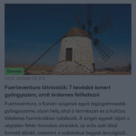
Életmód
2024. október 25. 5:11
Fuerteventura látnivalók: 7 kevésbé ismert
gyöngyszem, amit érdemes felfedezni
Fuerteventura, a Kanári-szigetek egyik legizgalmasabb
gyöngyszeme, olyan hely, ahol a természet és a kultúra
tökéletes harmóniában találkozik. A sziget egyedi tájait a
végtelen fehér homokos strandok, az erős szél által
formált dűnék, valamint a vulkanikus hegyek lenyűgöző