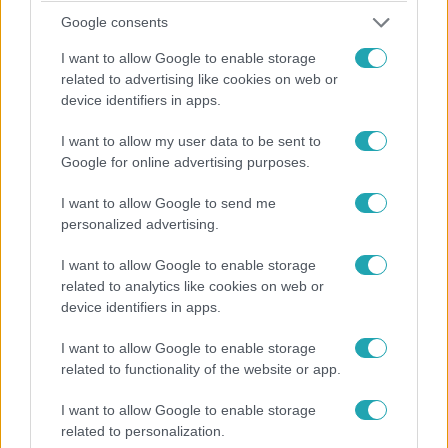
Perness Norbert kihasználta, amikor új jelöltje, Kriszta
Google consents
zuhanyozni ment és azonnal kibeszélte Eszterrel, akitől
I want to allow Google to enable storage
csókot is lopott a Határtalan szerelemben.
related to advertising like cookies on web or
device identifiers in apps.
I want to allow my user data to be sent to
1:33
Google for online advertising purposes.
I want to allow Google to send me
personalized advertising.
I want to allow Google to enable storage
related to analytics like cookies on web or
device identifiers in apps.
Határtalan szerelem
I want to allow Google to enable storage
related to functionality of the website or app.
2025. május 13. 6:00
Norbert: „Olyanok vagyunk, mint borsó meg a
I want to allow Google to enable storage
traktor”
related to personalization.