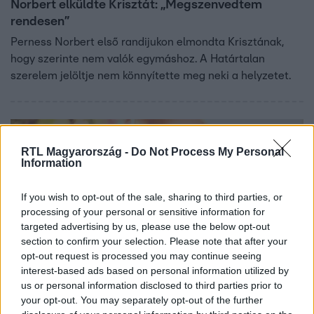
Norbert elküldte Krisztát: „Megszenvedtem
rendesen”
Perness Norbert első randijukon elmondta Krisztának,
hogy szerinte nem valók egymáshoz. A Határtalan
szerelem jelöltje nem könnyítette meg neki a helyzetet.
1:38
RTL Magyarország -
Do Not Process My Personal
Information
If you wish to opt-out of the sale, sharing to third parties, or
processing of your personal or sensitive information for
targeted advertising by us, please use the below opt-out
section to confirm your selection. Please note that after your
opt-out request is processed you may continue seeing
interest-based ads based on personal information utilized by
Határtalan szerelem
us or personal information disclosed to third parties prior to
2025. május 14. 6:00
your opt-out. You may separately opt-out of the further
Norbert zavarba jön új randipartnerétől