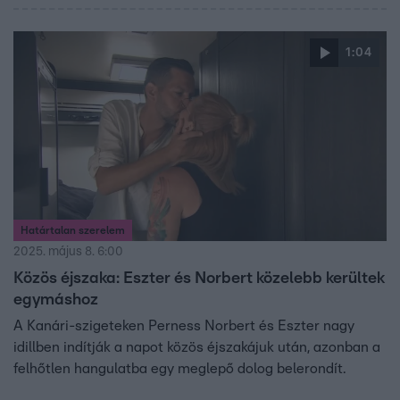
1:04
Határtalan szerelem
2025. május 8. 6:00
Közös éjszaka: Eszter és Norbert közelebb kerültek
egymáshoz
A Kanári-szigeteken Perness Norbert és Eszter nagy
idillben indítják a napot közös éjszakájuk után, azonban a
felhőtlen hangulatba egy meglepő dolog belerondít.