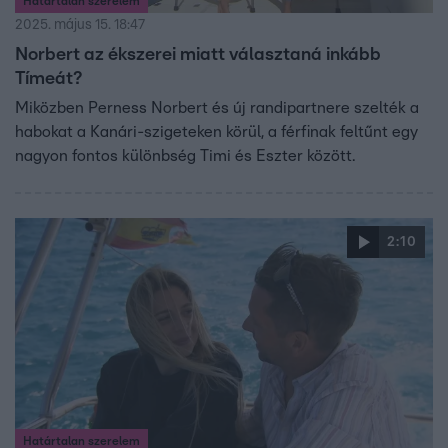
Határtalan szerelem
2025. május 15. 18:47
Norbert az ékszerei miatt választaná inkább
Tímeát?
Miközben Perness Norbert és új randipartnere szelték a
habokat a Kanári-szigeteken körül, a férfinak feltűnt egy
nagyon fontos különbség Timi és Eszter között.
2:10
Határtalan szerelem