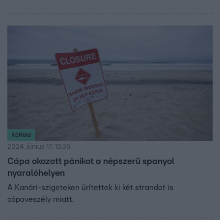
kontrasztja jellemzi. Ezek a tájak nemcsak a nyugalomra
vágyó turisták számára nyújtanak menedéket, hanem
azoknak is, akik szeretnek felfedezni, új tájakat
megismerni. Fuerteventura látnivalók tekintetében
igencsak gazdag.
Külföld
2024. június 17. 13:35
Cápa okozott pánikot a népszerű spanyol
nyaralóhelyen
A Kanári-szigeteken ürítettek ki két strandot is
cápaveszély miatt.