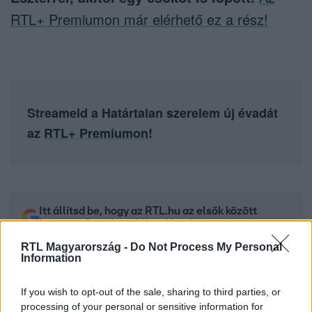
RTL+ Premiumon már elérhető ez a rész!
Streameld a Határtalan szerelem új évadát
az
RTL+ Premiumon
!
Itt állítsd be, hogy az RTL.hu az elsők között
legyen a Google-találatokban!
RTL Magyarország -
Do Not Process My Personal
Information
If you wish to opt-out of the sale, sharing to third parties, or
processing of your personal or sensitive information for