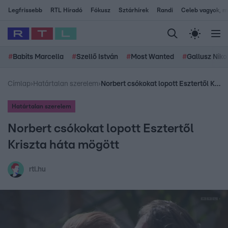
Legfrissebb
RTL Híradó
Fókusz
Sztárhírek
Randi
Celeb vagyok, me
#
Babits Marcella
#
Szellő István
#
Most Wanted
#
Gallusz Niko
Címlap
›
Határtalan szerelem
›
Norbert csókokat lopott Esztertől Kriszta háta mögött
Határtalan szerelem
Norbert csókokat lopott Esztertől
Kriszta háta mögött
rtl.hu