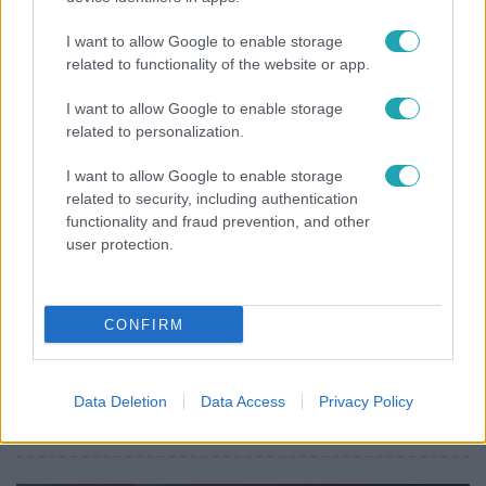
"Nem beszélek már vele évek óta" - Édesapja
I want to allow Google to enable storage
kitagadta Nagy Zsoltot
related to functionality of the website or app.
I want to allow Google to enable storage
related to personalization.
I want to allow Google to enable storage
related to security, including authentication
functionality and fraud prevention, and other
user protection.
CONFIRM
Életmód
Ez a nyári lábbeli észrevétlenül nyírja ki a bokádat
Data Deletion
Data Access
Privacy Policy
és a gerincedet