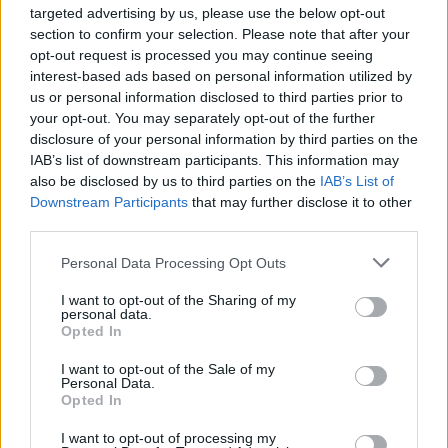
targeted advertising by us, please use the below opt-out
section to confirm your selection. Please note that after your
opt-out request is processed you may continue seeing
interest-based ads based on personal information utilized by
us or personal information disclosed to third parties prior to
your opt-out. You may separately opt-out of the further
Kövess minket, és értesülj a friss hírekről a
disclosure of your personal information by third parties on the
Facebookon is!
IAB’s list of downstream participants. This information may
also be disclosed by us to third parties on the
IAB’s List of
Downstream Participants
that may further disclose it to other
Követem
third parties.
Please note that this website/app uses one or more Google
Personal Data Processing Opt Outs
services and may gather and store information including but
not limited to your visit or usage behaviour. You may click to
I want to opt-out of the Sharing of my
personal data.
grant or deny consent to Google and its third-party tags to
Opted In
use your data for below specified purposes in below Google
#
HATÁRTALAN SZERELEM
#
RTL
#
ADÁSRÉSZLETEK
consent section.
I want to opt-out of the Sale of my
Personal Data.
#
KANÁRI-SZIGETEK
#
REGGELI
#
RANDI
#
CSÓK
Opted In
#
PERNESS NORBERT
#
ESZTER
#
KRISZTA
I want to opt-out of processing my