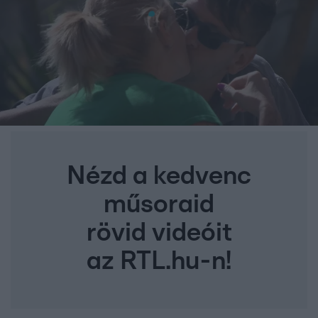
Nézd a kedvenc
műsoraid
rövid videóit
az RTL.hu-n!