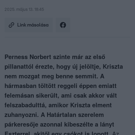
2025. május 13. 18:45
Link másolása
Perness Norbert szinte már az első
pillanattól érezte, hogy új jelöltje, Kriszta
nem mozgat meg benne semmit. A
hármasban töltött reggeli éppen emiatt
felemásan sikerült, ami csak akkor vált
felszabadulttá, amikor Kriszta elment
zuhanyozni. A Határtalan szerelem
párkeresője azonnal kibeszélte a lányt
Eszterrel, akitől egy csókot is lopott.
Az