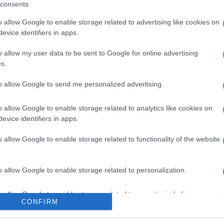
consents
o allow Google to enable storage related to advertising like cookies on
evice identifiers in apps.
o allow my user data to be sent to Google for online advertising
s.
#
TRAGÉDIA
to allow Google to send me personalized advertising.
o allow Google to enable storage related to analytics like cookies on
evice identifiers in apps.
o allow Google to enable storage related to functionality of the website
o allow Google to enable storage related to personalization.
o allow Google to enable storage related to security, including
CONFIRM
cation functionality and fraud prevention, and other user protection.