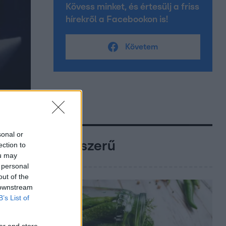
Kövess minket, és értesülj a friss
hírekről a Facebookon is!
Követem
sonal or
Népszerű
ection to
ou may
 personal
out of the
 downstream
B’s List of
er and store