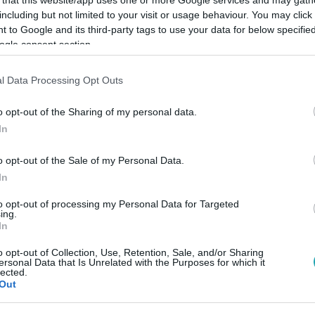
including but not limited to your visit or usage behaviour. You may click 
 to Google and its third-party tags to use your data for below specifi
ogle consent section.
l Data Processing Opt Outs
Link másolása
o opt-out of the Sharing of my personal data.
In
tta a kedélyeket.
o opt-out of the Sale of my Personal Data.
In
to opt-out of processing my Personal Data for Targeted
ing.
In
között legyen a Google-találatokban!
o opt-out of Collection, Use, Retention, Sale, and/or Sharing
ersonal Data that Is Unrelated with the Purposes for which it
lected.
Out