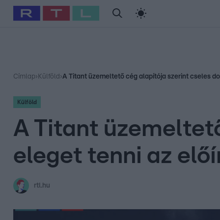
#
Babits Marcella
#
Szellő István
#
Most Wanted
#
Gallusz Ni
Címlap
›
Külföld
›
A Titant üzemeltető cég alapítója szerint cseles do
Külföld
A Titant üzemeltető
eleget tenni az elő
rtl.hu