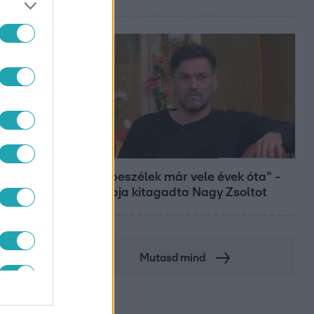
Bulvár
"Nem beszélek már vele évek óta" -
Édesapja kitagadta Nagy Zsoltot
Mutasd mind