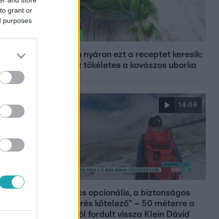
to grant or
ed purposes
Életmód
Minden nyáron ezt a receptet keresik:
így lesz tökéletes a kovászos uborka
14:09
Reggeli
„A csúcs opcionális, a biztonságos
hazatérés kötelező” – 50 méterre a
csúcstól fordult vissza Klein Dávid