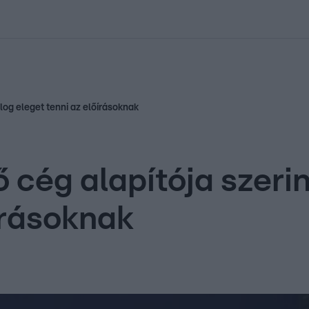
kolett
#
Időjárás
#
RTL műsor
#
Víz
#
Magyar Péter
#
Csillagjeg
log eleget tenni az előírásoknak
 cég alapítója szeri
írásoknak