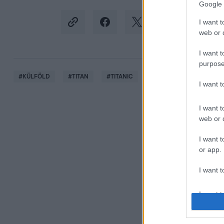
Google 
I want t
web or d
I want t
purpose
#
KÜLFÖLD
#
TITAN
#
TITANIC
#
TENGERALATTJÁRÓ
I want 
I want t
web or d
I want t
or app.
I want t
I want t
authenti