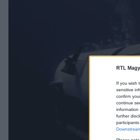
RTL Magy
If you wish 
sensitive in
confirm you
continue se
information 
further disc
participants
Downstream 
Please note