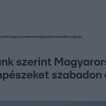
kolett
#
Időjárás
#
RTL műsor
#
Víz
#
Magyar Péter
#
Csillagjeg
zuverén joga az embercsempészeket szabadon engedni
ünk szerint Magyaro
pészeket szabadon 