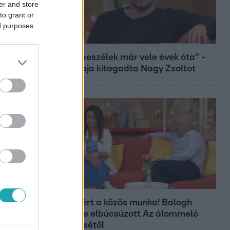
er and store
to grant or
ed purposes
Bulvár
"Nem beszélek már vele évek óta" -
Édesapja kitagadta Nagy Zsoltot
Bulvár
Véget ért a közös munka! Balogh
Levente elbúcsúzott Az álommeló
győztesétől