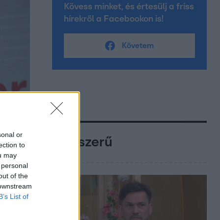
Kövess minket, és értesülj a friss
hírekről a Facebookon is!
Követem
sonal or
Népszerű
ection to
ou may
 personal
out of the
 downstream
B’s List of