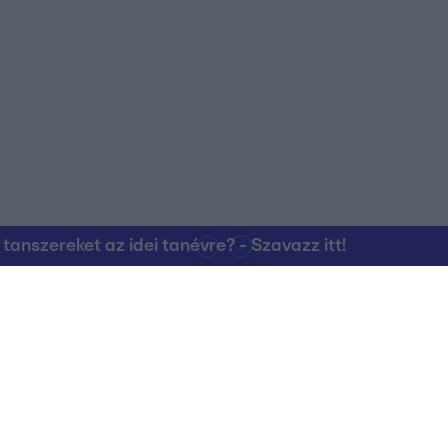
nszereket az idei tanévre? - Szavazz itt!
Kapcsolat
RTL Group Beszál