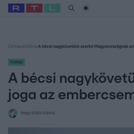
#
Babits Marcella
#
Szellő István
#
Most Wanted
#
Gallusz Ni
Címlap
›
Külföld
›
A bécsi nagykövetünk szerint Magyarországnak s
Külföld
A bécsi nagykövet
joga az embercsem
Nagy Attila Károly