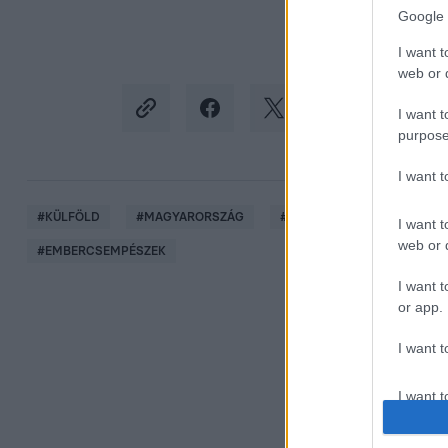
Google 
I want t
web or d
I want t
purpose
I want 
#
KÜLFÖLD
#
MAGYARORSZÁG
#
AUSZTRIA
#
DIPLOMÁ
I want t
web or d
#
EMBERCSEMPÉSZEK
I want t
or app.
I want t
I want t
authenti