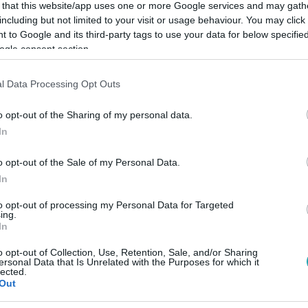
 that this website/app uses one or more Google services and may gath
including but not limited to your visit or usage behaviour. You may click 
 to Google and its third-party tags to use your data for below specifi
ogle consent section.
Link másolása
l Data Processing Opt Outs
o opt-out of the Sharing of my personal data.
In
 külügyminiszterrel, és próbálta
o opt-out of the Sale of my Personal Data.
k szabadon, akik büntetéséből már csak
In
ia felé mennek.
to opt-out of processing my Personal Data for Targeted
ing.
In
o opt-out of Collection, Use, Retention, Sale, and/or Sharing
ersonal Data that Is Unrelated with the Purposes for which it
lected.
között legyen a Google-találatokban!
Out