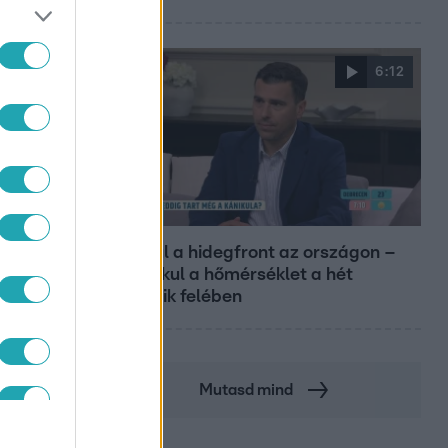
6:12
Reggeli
Átvonul a hidegfront az országon –
így alakul a hőmérséklet a hét
második felében
Mutasd mind