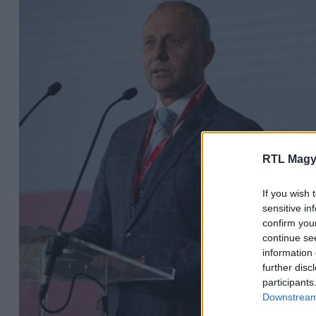
RTL Magy
If you wish 
sensitive in
confirm you
continue se
information 
further disc
participants
Downstream 