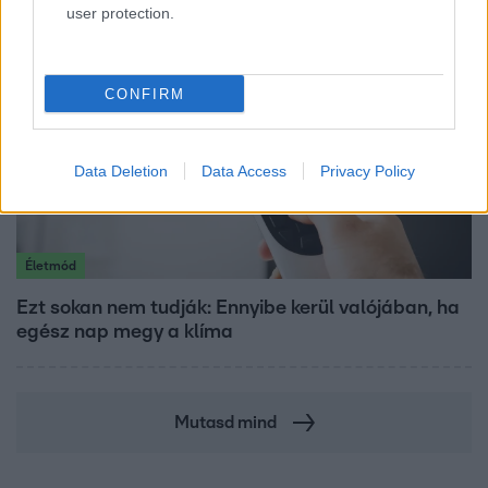
user protection.
CONFIRM
Data Deletion
Data Access
Privacy Policy
Életmód
Ezt sokan nem tudják: Ennyibe kerül valójában, ha
egész nap megy a klíma
Mutasd mind