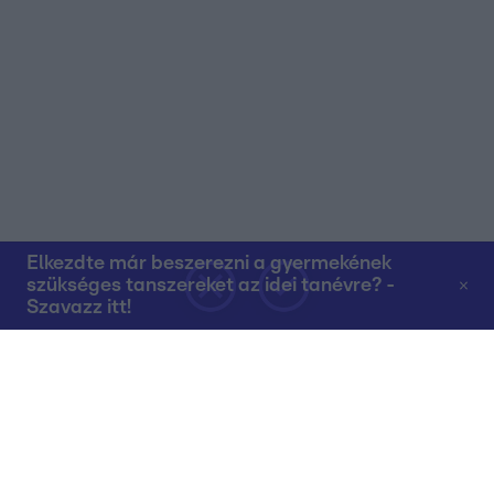
Elkezdte már beszerezni a gyermekének
szükséges tanszereket az idei tanévre? -
Szavazz itt!