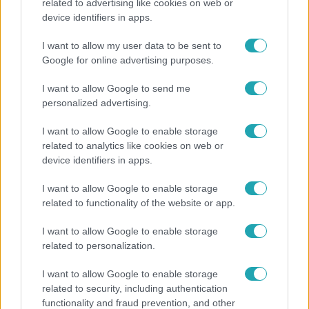
Energiatakarékosság a börtönökben is –
related to advertising like cookies on web or
device identifiers in apps.
korlátozások miatt panaszkodnak a
fogvatartottak
I want to allow my user data to be sent to
Google for online advertising purposes.
I want to allow Google to send me
17:24
personalized advertising.
I want to allow Google to enable storage
related to analytics like cookies on web or
device identifiers in apps.
I want to allow Google to enable storage
related to functionality of the website or app.
Reggeli
I want to allow Google to enable storage
related to personalization.
„Ha olyan ember keresne meg, akkor sem
vállalnám!” – Détár Enikő megszólalt a politikai
I want to allow Google to enable storage
megkeresésekkel kapcsolatban
related to security, including authentication
functionality and fraud prevention, and other