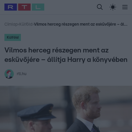
Legfrissebb
RTL Híradó
Fókusz
Sztárhírek
Randi
Celeb vagyok, me
#
Babits Marcella
#
Szellő István
#
Most Wanted
#
Gallusz Niko
Címlap
›
Külföld
›
Vilmos herceg részegen ment az esküvőjére – állítja Harry a könyvében
Külföld
Vilmos herceg részegen ment az
esküvőjére – állítja Harry a könyvében
rtl.hu