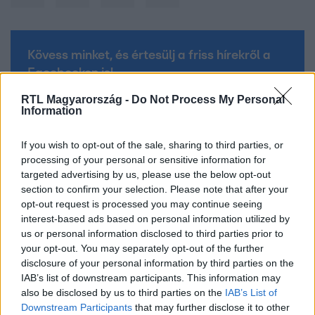
Kövess minket, és értesülj a friss hírekről a
Facebookon is!
RTL Magyarország -
Do Not Process My Personal
Information
Követem
If you wish to opt-out of the sale, sharing to third parties, or
processing of your personal or sensitive information for
targeted advertising by us, please use the below opt-out
section to confirm your selection. Please note that after your
opt-out request is processed you may continue seeing
#
KÜLFÖLD
#
HARRY HERCEG
#
MEGHAN MARKLE
interest-based ads based on personal information utilized by
#
VILMOS HERCEG
#
SPARE
#
TARTALÉK
#
KÖNYV
us or personal information disclosed to third parties prior to
your opt-out. You may separately opt-out of the further
#
KIRÁLYI CSALÁD
#
KÁROLY KIRÁLY
disclosure of your personal information by third parties on the
IAB’s list of downstream participants. This information may
#
III. KÁROLY KIRÁLY
also be disclosed by us to third parties on the
IAB’s List of
Downstream Participants
that may further disclose it to other