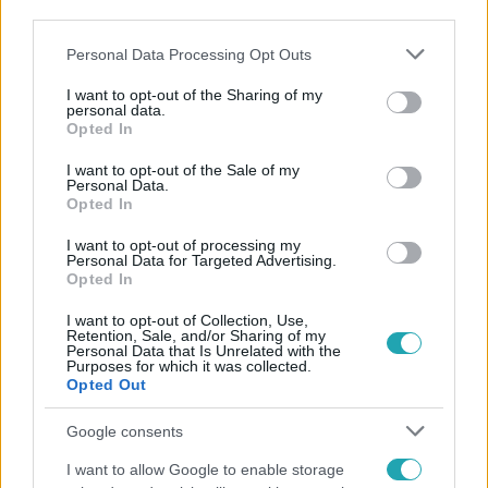
third parties.
Please note that this website/app uses one or more Google
Personal Data Processing Opt Outs
services and may gather and store information including but
not limited to your visit or usage behaviour. You may click to
I want to opt-out of the Sharing of my
personal data.
grant or deny consent to Google and its third-party tags to
Opted In
Népszerű
use your data for below specified purposes in below Google
consent section.
I want to opt-out of the Sale of my
Personal Data.
Opted In
2:46
I want to opt-out of processing my
Personal Data for Targeted Advertising.
Opted In
I want to opt-out of Collection, Use,
Retention, Sale, and/or Sharing of my
Personal Data that Is Unrelated with the
Purposes for which it was collected.
Opted Out
Google consents
Híradó
I want to allow Google to enable storage