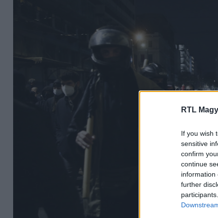
RTL Magy
If you wish 
sensitive in
confirm you
continue se
information 
further disc
participants
Downstream 