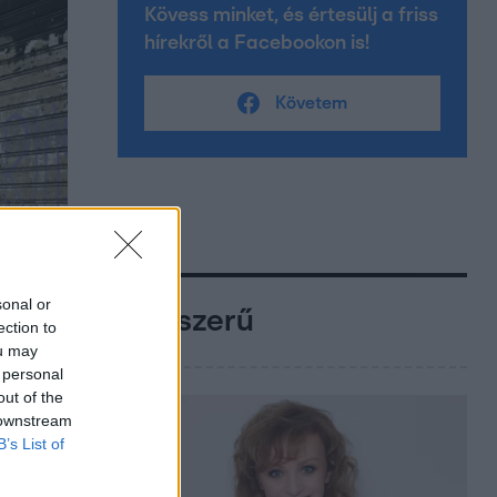
Kövess minket, és értesülj a friss
hírekről a Facebookon is!
Követem
sonal or
Népszerű
ection to
ou may
 personal
out of the
 downstream
B’s List of