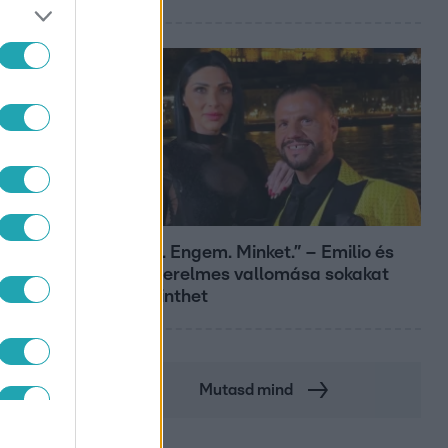
Bulvár
„Téged. Engem. Minket.” – Emilio és
Tina szerelmes vallomása sokakat
megérinthet
Mutasd mind