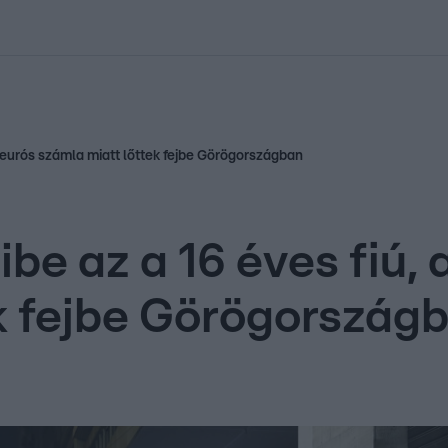
kolett
#
Időjárás
#
RTL műsor
#
Víz
#
Magyar Péter
#
Csillagjeg
20 eurós számla miatt lőttek fejbe Görögországban
ibe az a 16 éves fiú, 
k fejbe Görögország