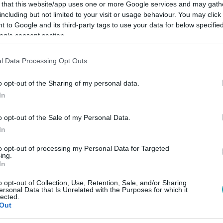
 that this website/app uses one or more Google services and may gath
including but not limited to your visit or usage behaviour. You may click 
 to Google and its third-party tags to use your data for below specifi
ogle consent section.
Link másolása
l Data Processing Opt Outs
o opt-out of the Sharing of my personal data.
In
tak, a tüntetők több helyen is összecsaptak
o opt-out of the Sale of my Personal Data.
In
to opt-out of processing my Personal Data for Targeted
ing.
In
o opt-out of Collection, Use, Retention, Sale, and/or Sharing
között legyen a Google-találatokban!
ersonal Data that Is Unrelated with the Purposes for which it
lected.
Out