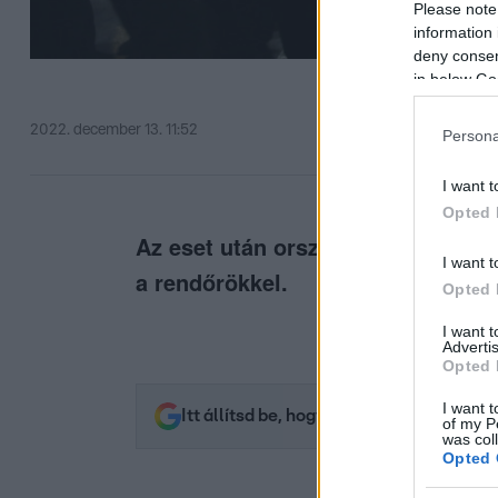
Please note
information 
deny consent
in below Go
2022. december 13. 11:52
Persona
I want t
Opted 
Az eset után országszerte tiltakoz
I want t
a rendőrökkel.
Opted 
I want 
Advertis
Opted 
I want t
Itt állítsd be, hogy az RTL.hu az elsők 
of my P
was col
Opted 