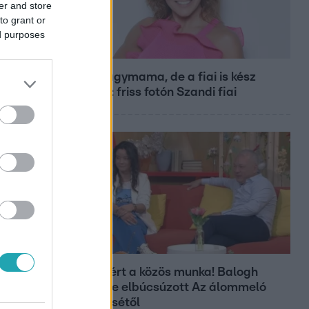
er and store
to grant or
ed purposes
Bulvár
Már nagymama, de a fiai is kész
férfiak: friss fotón Szandi fiai
Bulvár
Véget ért a közös munka! Balogh
Levente elbúcsúzott Az álommeló
győztesétől