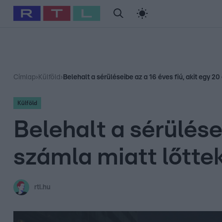
#
Babits Marcella
#
Szellő István
#
Most Wanted
#
Gallusz Ni
Címlap
›
Külföld
›
Belehalt a sérüléseibe az a 16 éves fiú, akit egy 
Külföld
Belehalt a sérülése
számla miatt lőtte
rtl.hu