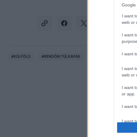
Google 
I want t
web or d
I want t
purpose
I want 
#
KÜLFÖLD
#
RENDŐRI TÚLKAPÁS
#
ERŐSZAK
#
GÖRÖG
I want t
web or d
I want t
or app.
I want t
I want t
authenti