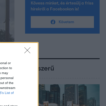
Kövess minket, és értesülj a friss
hírekről a Facebookon is!
Követem
sonal or
Népszerű
ection to
ou may
 personal
out of the
 downstream
B’s List of
er and store