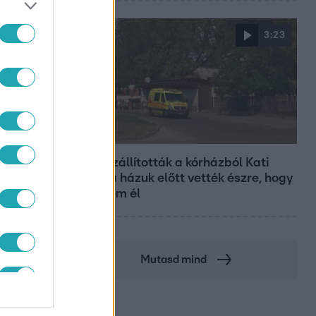
3:23
Fókusz
Hazaszállították a kórházból Kati
nénit, a házuk előtt vették észre, hogy
már nem él
Mutasd mind