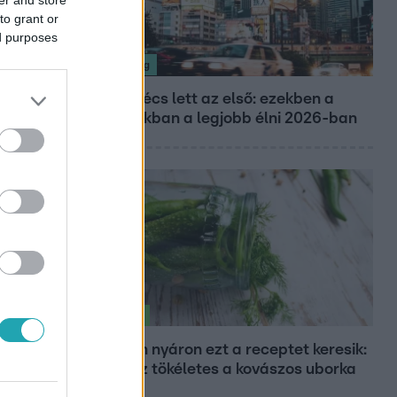
to grant or
ed purposes
Nagyvilág
Nem Bécs lett az első: ezekben a
városokban a legjobb élni 2026-ban
Életmód
Minden nyáron ezt a receptet keresik:
így lesz tökéletes a kovászos uborka