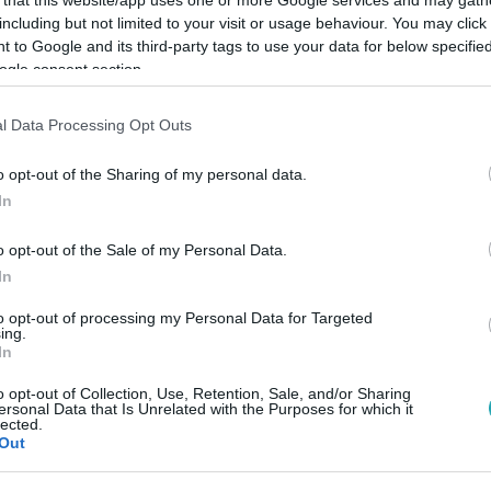
including but not limited to your visit or usage behaviour. You may click 
 to Google and its third-party tags to use your data for below specifi
ogle consent section.
l Data Processing Opt Outs
Link másolása
o opt-out of the Sharing of my personal data.
In
zínlelt terhességet. Így akarta
o opt-out of the Sale of my Personal Data.
ítson vele.
In
to opt-out of processing my Personal Data for Targeted
ing.
In
o opt-out of Collection, Use, Retention, Sale, and/or Sharing
ersonal Data that Is Unrelated with the Purposes for which it
között legyen a Google-találatokban!
lected.
Out