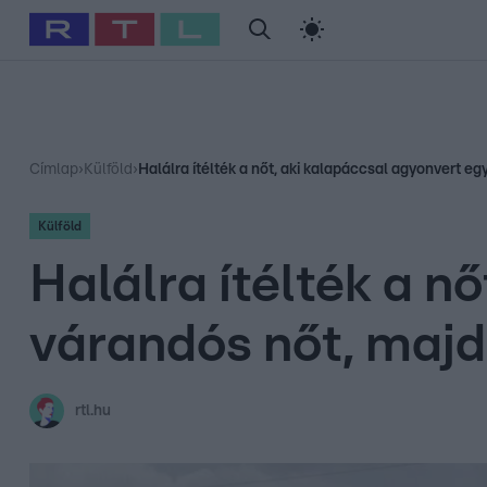
#
Babits Marcella
#
Szellő István
#
Most Wanted
#
Gallusz Ni
Címlap
›
Külföld
›
Halálra ítélték a nőt, aki kalapáccsal agyonvert 
Külföld
Halálra ítélték a n
várandós nőt, maj
rtl.hu