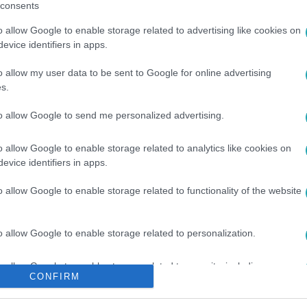
consents
o allow Google to enable storage related to advertising like cookies on
evice identifiers in apps.
o allow my user data to be sent to Google for online advertising
s.
to allow Google to send me personalized advertising.
#
HALÁLOS ÍTÉLET
o allow Google to enable storage related to analytics like cookies on
evice identifiers in apps.
o allow Google to enable storage related to functionality of the website
o allow Google to enable storage related to personalization.
o allow Google to enable storage related to security, including
CONFIRM
cation functionality and fraud prevention, and other user protection.