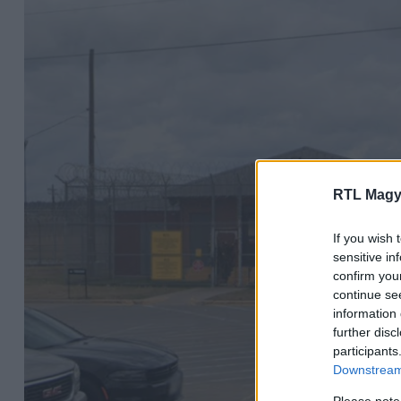
RTL Magy
If you wish 
sensitive in
confirm you
continue se
information 
further disc
participants
Downstream 
Please note