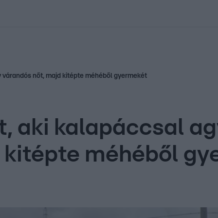
kolett
#
Időjárás
#
RTL műsor
#
Víz
#
Magyar Péter
#
Csillagjeg
egy várandós nőt, majd kitépte méhéből gyermekét
őt, aki kalapáccsal a
d kitépte méhéből g