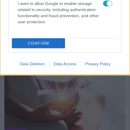
I want to allow Google to enable storage
related to security, including authentication
functionality and fraud prevention, and other
user protection.
Nagyvilág
CONFIRM
Nem Bécs lett az első: ezekben a városokban a
legjobb élni 2026-ban
Data Deletion
Data Access
Privacy Policy