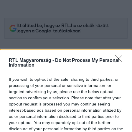
Itt állítsd be, hogy az RTL.hu az elsők között
legyen a Google-találatokban!
RTL Magyarország -
Do Not Process My Personal
Information
If you wish to opt-out of the sale, sharing to third parties, or
processing of your personal or sensitive information for
targeted advertising by us, please use the below opt-out
section to confirm your selection. Please note that after your
opt-out request is processed you may continue seeing
Kövess minket, és értesülj a friss hírekről a
interest-based ads based on personal information utilized by
Facebookon is!
us or personal information disclosed to third parties prior to
your opt-out. You may separately opt-out of the further
disclosure of your personal information by third parties on the
Követem