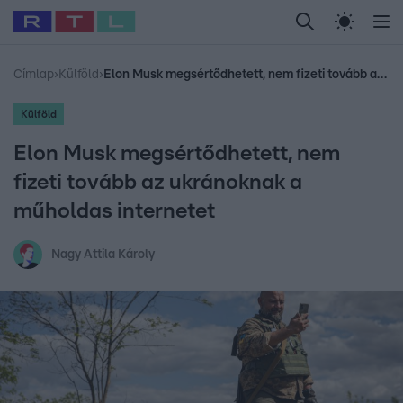
Legfrissebb
RTL Híradó
Fókusz
Sztárhírek
Randi
Celeb vagyok, me
#
Babits Marcella
#
Szellő István
#
Most Wanted
#
Gallusz Niko
Címlap
›
Külföld
›
Elon Musk megsértődhetett, nem fizeti tovább az ukránoknak a műholdas internetet
Külföld
Elon Musk megsértődhetett, nem
fizeti tovább az ukránoknak a
műholdas internetet
Nagy Attila Károly