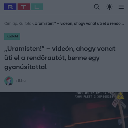
Legfrissebb
RTL Híradó
Fókusz
Sztárhírek
Randi
Celeb vagyok, me
#
Babits Marcella
#
Szellő István
#
Most Wanted
#
Gallusz Niko
Címlap
›
Külföld
›
„Uramisten!” – videón, ahogy vonat üti el a rendőrautót, benne egy gyanúsítottal
Külföld
„Uramisten!” – videón, ahogy vonat
üti el a rendőrautót, benne egy
gyanúsítottal
rtl.hu