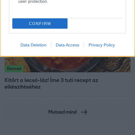
user protection.
CONFIRM
Data Deletion
Data Access
Privacy Policy
Életmód
Kitört a lecsó-láz! Íme 3 tuti recept az
elkészítéséhez
Mutasd mind