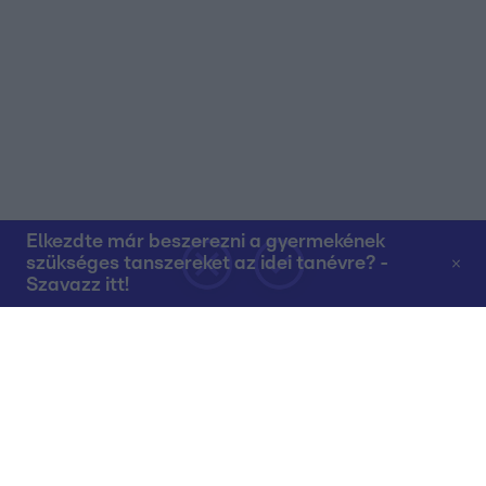
Elkezdte már beszerezni a gyermekének
szükséges tanszereket az idei tanévre? -
Szavazz itt!