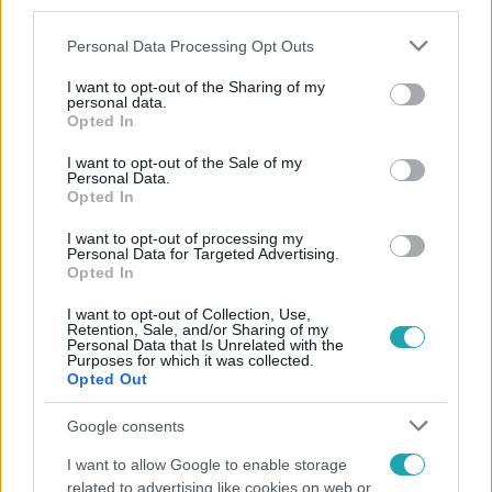
third parties.
Please note that this website/app uses one or more Google
Personal Data Processing Opt Outs
services and may gather and store information including but
not limited to your visit or usage behaviour. You may click to
I want to opt-out of the Sharing of my
personal data.
grant or deny consent to Google and its third-party tags to
Opted In
use your data for below specified purposes in below Google
consent section.
Népszerű
I want to opt-out of the Sale of my
Personal Data.
Opted In
I want to opt-out of processing my
Personal Data for Targeted Advertising.
Opted In
I want to opt-out of Collection, Use,
Retention, Sale, and/or Sharing of my
Personal Data that Is Unrelated with the
Purposes for which it was collected.
Opted Out
Google consents
I want to allow Google to enable storage
Bulvár
related to advertising like cookies on web or