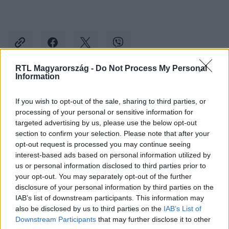
RTL Magyarország -
Do Not Process My Personal
Information
Kövess minket, és értesülj a friss hírekről a
If you wish to opt-out of the sale, sharing to third parties, or
Facebookon is!
processing of your personal or sensitive information for
targeted advertising by us, please use the below opt-out
Követem
section to confirm your selection. Please note that after your
opt-out request is processed you may continue seeing
interest-based ads based on personal information utilized by
us or personal information disclosed to third parties prior to
your opt-out. You may separately opt-out of the further
disclosure of your personal information by third parties on the
IAB’s list of downstream participants. This information may
#
KÜLFÖLD
#
VONAT
#
RENDŐRAUTÓ
#
ÜTKÖZÉS
also be disclosed by us to third parties on the
IAB’s List of
#
GYANÚSÍTOTT
#
EGYESÜLT ÁLLAMOK
#
COLORADO
Downstream Participants
that may further disclose it to other