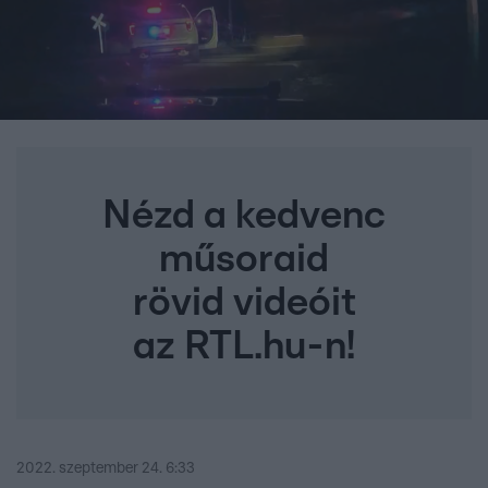
Nézd a kedvenc
műsoraid
rövid videóit
az RTL.hu-n!
2022. szeptember 24. 6:33