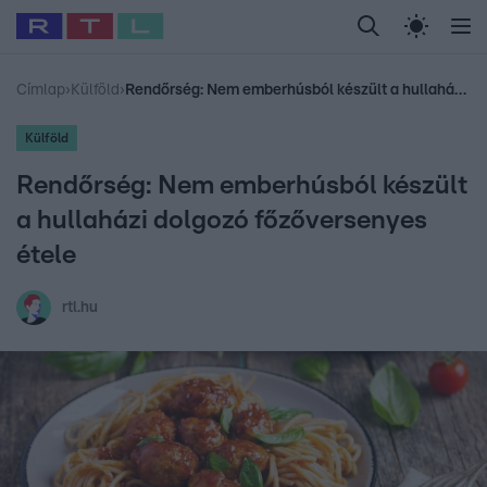
Legfrissebb
RTL Híradó
Fókusz
Sztárhírek
Randi
Celeb vagyok, me
#
Babits Marcella
#
Szellő István
#
Most Wanted
#
Gallusz Niko
Címlap
›
Külföld
›
Rendőrség: Nem emberhúsból készült a hullaházi dolgozó főzőversenyes étele
Külföld
Rendőrség: Nem emberhúsból készült
a hullaházi dolgozó főzőversenyes
étele
rtl.hu