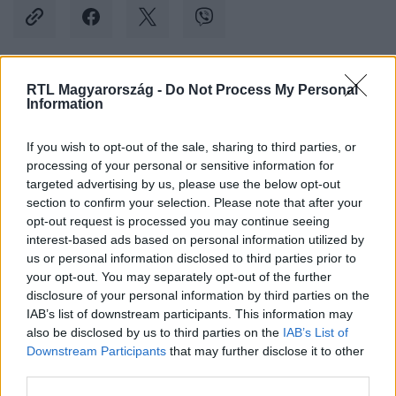
RTL Magyarország -
Do Not Process My Personal
Kövess minket, és értesülj a friss hírekről a
Information
Facebookon is!
If you wish to opt-out of the sale, sharing to third parties, or
processing of your personal or sensitive information for
Követem
targeted advertising by us, please use the below opt-out
section to confirm your selection. Please note that after your
opt-out request is processed you may continue seeing
interest-based ads based on personal information utilized by
us or personal information disclosed to third parties prior to
your opt-out. You may separately opt-out of the further
#
KÜLFÖLD
#
ÁLHÍR
#
SZATÍRA
#
VICCOLDAL
disclosure of your personal information by third parties on the
IAB’s list of downstream participants. This information may
#
EGYESÜLT ÁLLAMOK
#
RENDŐRSÉG
#
ILLINOIS
also be disclosed by us to third parties on the
IAB’s List of
Downstream Participants
that may further disclose it to other
third parties.