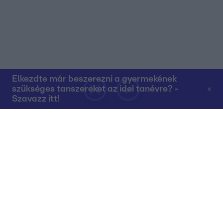
Elkezdte már beszerezni a gyermekének
szükséges tanszereket az idei tanévre? -
Szavazz itt!
Rólunk