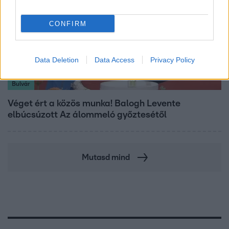
CONFIRM
Data Deletion
Data Access
Privacy Policy
Bulvár
Véget ért a közös munka! Balogh Levente
elbúcsúzott Az álommeló győztesétől
Mutasd mind