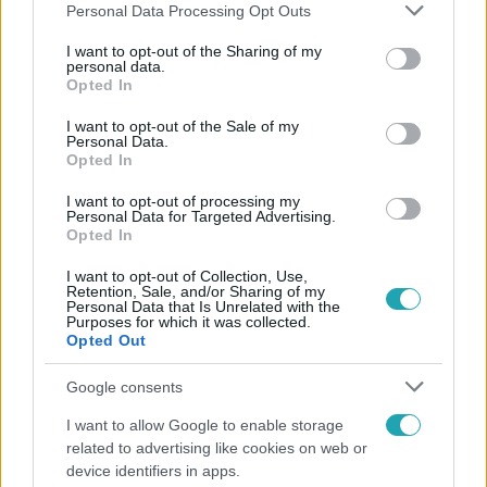
Please note that this website/app uses one or more Google
Personal Data Processing Opt Outs
services and may gather and store information including but
not limited to your visit or usage behaviour. You may click to
I want to opt-out of the Sharing of my
personal data.
grant or deny consent to Google and its third-party tags to
Opted In
Népszerű
use your data for below specified purposes in below Google
consent section.
I want to opt-out of the Sale of my
Personal Data.
Opted In
2:14
I want to opt-out of processing my
Personal Data for Targeted Advertising.
Opted In
I want to opt-out of Collection, Use,
Retention, Sale, and/or Sharing of my
Personal Data that Is Unrelated with the
Purposes for which it was collected.
Opted Out
Google consents
Híradó
I want to allow Google to enable storage
related to advertising like cookies on web or
Az RTL Híradó riportja után renndőrök és
device identifiers in apps.
állatmentők hozták ki a magára hagyott kutyát