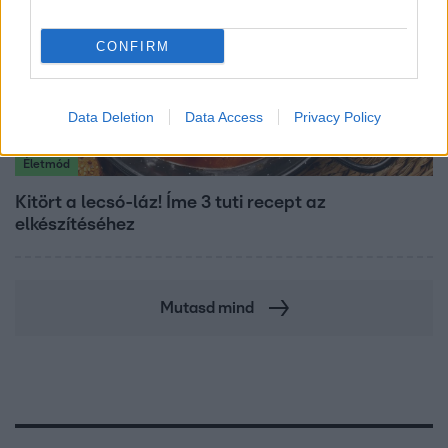
CONFIRM
Data Deletion
Data Access
Privacy Policy
Életmód
Kitört a lecsó-láz! Íme 3 tuti recept az
elkészítéséhez
Mutasd mind