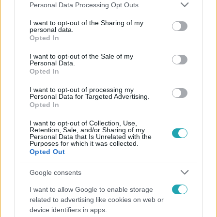
Please note that this website/app uses one or more Google
Personal Data Processing Opt Outs
services and may gather and store information including but
not limited to your visit or usage behaviour. You may click to
I want to opt-out of the Sharing of my
personal data.
grant or deny consent to Google and its third-party tags to
Opted In
Népszerű
use your data for below specified purposes in below Google
consent section.
I want to opt-out of the Sale of my
Personal Data.
Opted In
I want to opt-out of processing my
Personal Data for Targeted Advertising.
Opted In
I want to opt-out of Collection, Use,
Retention, Sale, and/or Sharing of my
Personal Data that Is Unrelated with the
Purposes for which it was collected.
Opted Out
Google consents
Bulvár
I want to allow Google to enable storage
related to advertising like cookies on web or
Már nagymama, de a fiai is kész férfiak: friss fotón
device identifiers in apps.
Szandi fiai