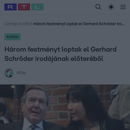
Legfrissebb
RTL Híradó
Fókusz
Sztárhírek
Randi
Celeb vagyok, me
#
Babits Marcella
#
Szellő István
#
Most Wanted
#
Gallusz Niko
Címlap
›
Külföld
›
Három festményt loptak el Gerhard Schröder irodájának előteréből
Külföld
Három festményt loptak el Gerhard
Schröder irodájának előteréből
rtl.hu