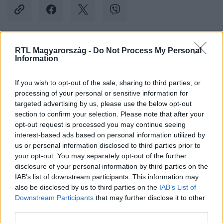
RTL Magyarország -
Do Not Process My Personal
Kövess minket, és értesülj a friss hírekről a
Information
Facebookon is!
If you wish to opt-out of the sale, sharing to third parties, or
processing of your personal or sensitive information for
Követem
targeted advertising by us, please use the below opt-out
section to confirm your selection. Please note that after your
opt-out request is processed you may continue seeing
interest-based ads based on personal information utilized by
us or personal information disclosed to third parties prior to
your opt-out. You may separately opt-out of the further
#
KÜLFÖLD
#
GERHARD SCHRÖDER
#
ROSZNYEFT
disclosure of your personal information by third parties on the
IAB’s list of downstream participants. This information may
#
FESTMÉNY
#
IRODA
#
LOPÁS
#
NÉMETORSZÁG
also be disclosed by us to third parties on the
IAB’s List of
Downstream Participants
that may further disclose it to other
third parties.