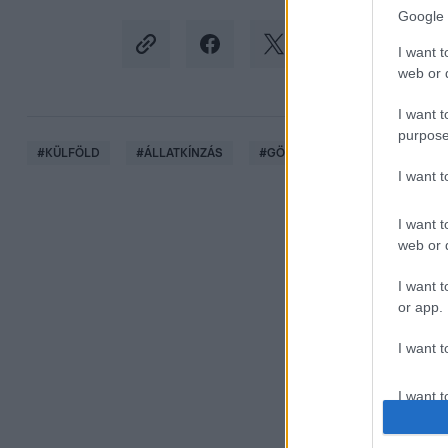
Google 
I want t
web or d
I want t
purpose
#
KÜLFÖLD
#
ÁLLATKÍNZÁS
#
GÖRÖGORSZÁG
#
MACSK
I want 
I want t
web or d
I want t
or app.
I want t
I want t
authenti