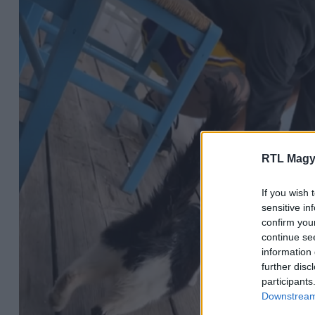
RTL Magy
If you wish 
sensitive in
confirm you
continue se
information 
further disc
participants
Downstream 