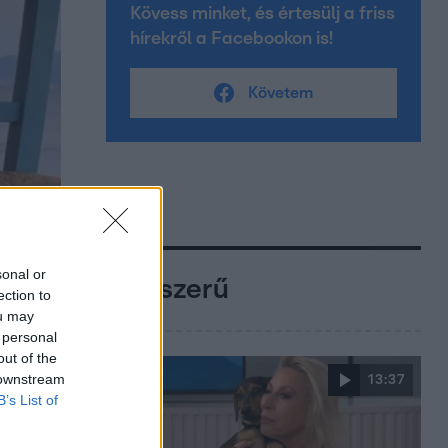
Kövess minket, és értesülj a friss
hírekről a Facebookon is!
Követem
sonal or
Népszerű
ection to
ou may
 personal
out of the
 downstream
13:37
B’s List of