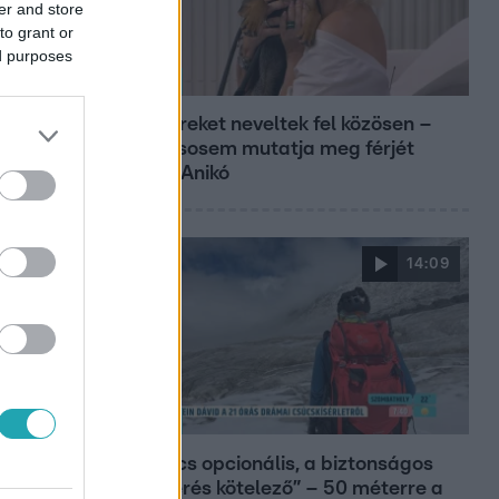
er and store
to grant or
ed purposes
Reggeli
Öt gyereket neveltek fel közösen –
szinte sosem mutatja meg férjét
Ungár Anikó
14:09
Reggeli
„A csúcs opcionális, a biztonságos
hazatérés kötelező” – 50 méterre a