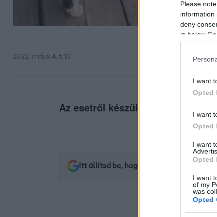
Please note
information 
deny consent
in below Go
2022. május 4. 5:13
Persona
I want t
Opted 
Az esetről készült videó óriási f
I want t
Opted 
I want 
Advertis
Opted 
Itt állítsd be, hogy az RTL.hu az elsők 
I want t
of my P
was col
Opted 