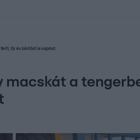
kolett
#
Időjárás
#
RTL műsor
#
Víz
#
Magyar Péter
#
Csillagjeg
rfi, tíz év börtönt is kaphat
 macskát a tengerbe e
t