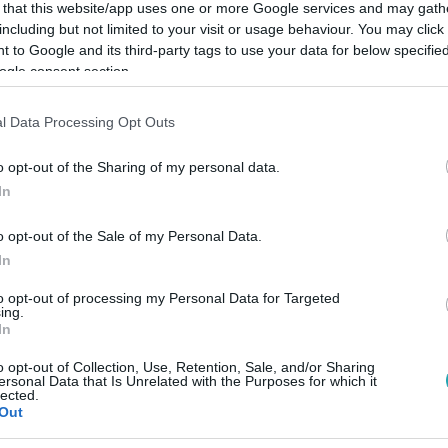
 that this website/app uses one or more Google services and may gath
including but not limited to your visit or usage behaviour. You may click 
 to Google and its third-party tags to use your data for below specifi
ogle consent section.
Link másolása
l Data Processing Opt Outs
o opt-out of the Sharing of my personal data.
In
elháborodást váltott ki Görögországban.
o opt-out of the Sale of my Personal Data.
In
to opt-out of processing my Personal Data for Targeted
ing.
In
között legyen a Google-találatokban!
o opt-out of Collection, Use, Retention, Sale, and/or Sharing
ersonal Data that Is Unrelated with the Purposes for which it
lected.
Out