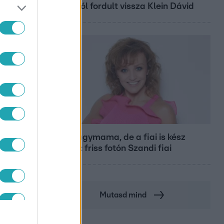
csúcstól fordult vissza Klein Dávid
Bulvár
Már nagymama, de a fiai is kész
férfiak: friss fotón Szandi fiai
Mutasd mind