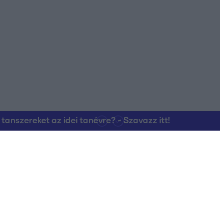
nszereket az idei tanévre? - Szavazz itt!
Kapcsolat
RTL Group Beszál