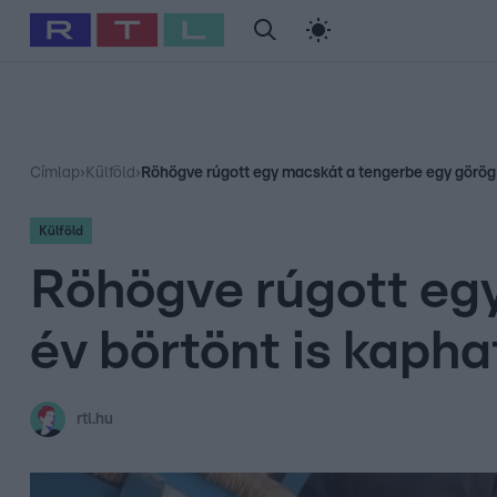
#
Babits Marcella
#
Szellő István
#
Most Wanted
#
Gallusz Ni
Címlap
›
Külföld
›
Röhögve rúgott egy macskát a tengerbe egy görög fé
Külföld
Röhögve rúgott egy
év börtönt is kapha
rtl.hu