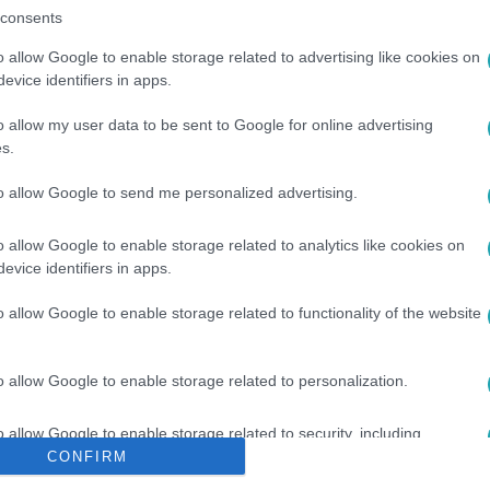
consents
o allow Google to enable storage related to advertising like cookies on
evice identifiers in apps.
o allow my user data to be sent to Google for online advertising
s.
A
#
CICA
#
ÉTTEREM
#
TENGER
#
MA
to allow Google to send me personalized advertising.
o allow Google to enable storage related to analytics like cookies on
evice identifiers in apps.
o allow Google to enable storage related to functionality of the website
o allow Google to enable storage related to personalization.
o allow Google to enable storage related to security, including
cation functionality and fraud prevention, and other user protection.
CONFIRM