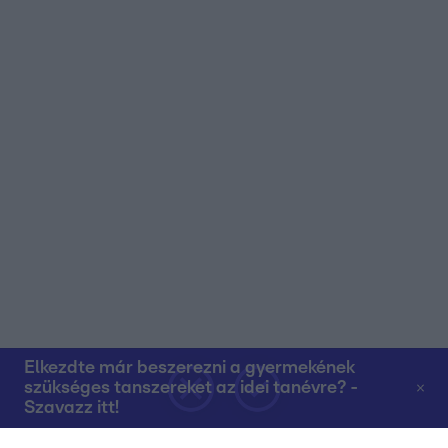
Elkezdte már beszerezni a gyermekének
szükséges tanszereket az idei tanévre? -
Szavazz itt!