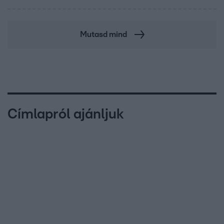
Mutasd mind
Címlapról ajánljuk