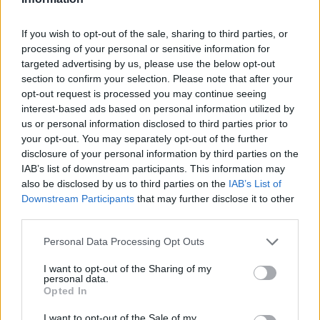
Itt állítsd be, hogy az RTL.hu az elsők között
legyen a Google-találatokban!
If you wish to opt-out of the sale, sharing to third parties, or
processing of your personal or sensitive information for
targeted advertising by us, please use the below opt-out
section to confirm your selection. Please note that after your
opt-out request is processed you may continue seeing
interest-based ads based on personal information utilized by
us or personal information disclosed to third parties prior to
your opt-out. You may separately opt-out of the further
disclosure of your personal information by third parties on the
IAB’s list of downstream participants. This information may
also be disclosed by us to third parties on the
IAB’s List of
Downstream Participants
that may further disclose it to other
Kövess minket, és értesülj a friss hírekről a
third parties.
Facebookon is!
Please note that this website/app uses one or more Google
Personal Data Processing Opt Outs
services and may gather and store information including but
Követem
not limited to your visit or usage behaviour. You may click to
I want to opt-out of the Sharing of my
personal data.
grant or deny consent to Google and its third-party tags to
Opted In
use your data for below specified purposes in below Google
consent section.
I want to opt-out of the Sale of my