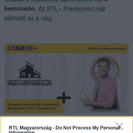
bemutatón.
Az RTL+ Premiumon már
elérhető ez a rész.
RTL Magyarország -
Do Not Process My Personal
Information