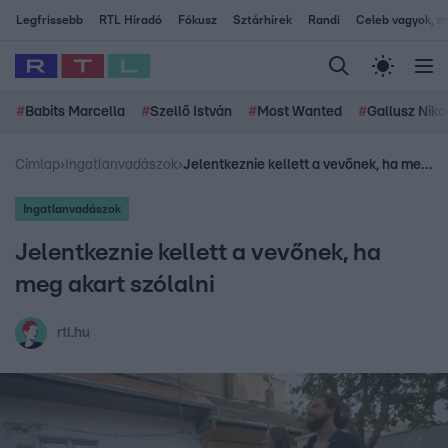
Legfrissebb
RTL Híradó
Fókusz
Sztárhírek
Randi
Celeb vagyok, me
#
Babits Marcella
#
Szellő István
#
Most Wanted
#
Gallusz Niko
Címlap
›
Ingatlanvadászok
›
Jelentkeznie kellett a vevőnek, ha meg akart szólalni
Ingatlanvadászok
Jelentkeznie kellett a vevőnek, ha
meg akart szólalni
rtl.hu