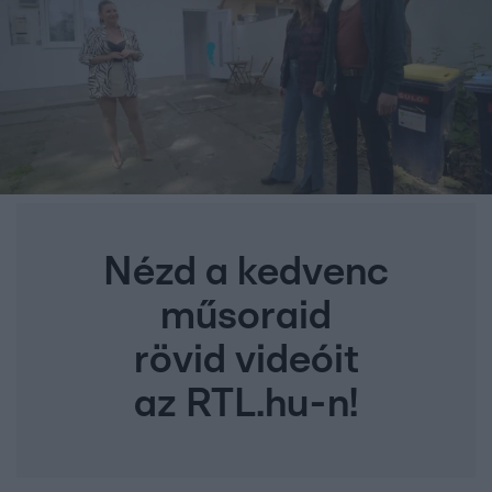
Nézd a kedvenc
műsoraid
rövid videóit
az RTL.hu-n!