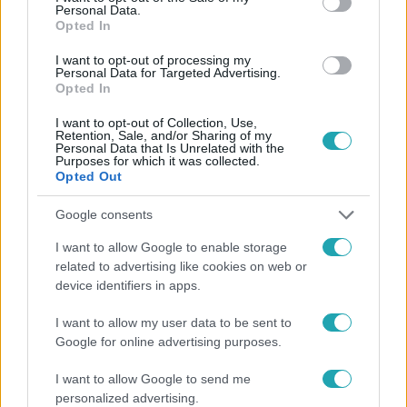
Personal Data.
Opted In
#
INGATLANVADÁSZOK
#
INGATLAN
#
ADÁSRÉSZLETEK
I want to opt-out of processing my
Personal Data for Targeted Advertising.
#
HÁZBEMUTATÓ
#
FESZÜLTSÉG
#
STÍLUS
Opted In
#
VARGA JUDIT
#
ELLENTÉT
I want to opt-out of Collection, Use,
Retention, Sale, and/or Sharing of my
Personal Data that Is Unrelated with the
Purposes for which it was collected.
Opted Out
Google consents
I want to allow Google to enable storage
Népszerű
related to advertising like cookies on web or
device identifiers in apps.
I want to allow my user data to be sent to
Google for online advertising purposes.
I want to allow Google to send me
personalized advertising.