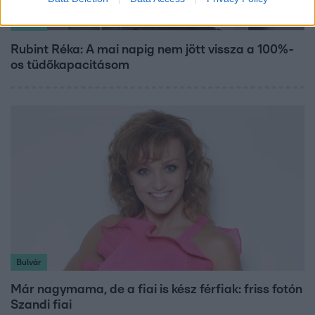
Bulvár
Rubint Réka: A mai napig nem jött vissza a 100%-
os tüdőkapacitásom
Bulvár
Már nagymama, de a fiai is kész férfiak: friss fotón
Szandi fiai