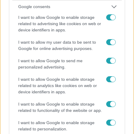
Google consents
I want to allow Google to enable storage
related to advertising like cookies on web or
Ingatlanvadászok
device identifiers in apps.
2026. március 3. 21:45
Drága játékkonzollal fizette volna le vevőjét az
I want to allow my user data to be sent to
egyik Ingatlanvadász
Google for online advertising purposes.
Az Ingatlanvadászokban Kósa Áron finomságokkal és egy
I want to allow Google to send me
drága játékkonzollal próbálta meggyőzni vevőit, hogy az ő
personalized advertising.
házát válasszák, amin riválisai kiakadtak.
I want to allow Google to enable storage
related to analytics like cookies on web or
device identifiers in apps.
I want to allow Google to enable storage
related to functionality of the website or app.
I want to allow Google to enable storage
related to personalization.