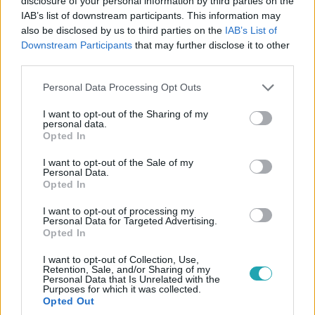
disclosure of your personal information by third parties on the
IAB’s list of downstream participants. This information may
also be disclosed by us to third parties on the
IAB’s List of
Downstream Participants
that may further disclose it to other
third parties.
Please note that this website/app uses one or more Google
Personal Data Processing Opt Outs
services and may gather and store information including but
not limited to your visit or usage behaviour. You may click to
I want to opt-out of the Sharing of my
personal data.
grant or deny consent to Google and its third-party tags to
Opted In
Ingatlanvadászok
use your data for below specified purposes in below Google
consent section.
2026. március 4. 19:50
I want to opt-out of the Sale of my
Personal Data.
2. évad 16. rész
Opted In
I want to opt-out of processing my
Personal Data for Targeted Advertising.
Opted In
1:45
I want to opt-out of Collection, Use,
Retention, Sale, and/or Sharing of my
Personal Data that Is Unrelated with the
Purposes for which it was collected.
Opted Out