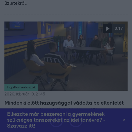
üzletekről.
3:17
Ingatlanvadászok
2026. február 19. 21:45
Mindenki előtt hazugsággal vádolta be ellenfelét
az Ingatlanvadászok fiatal értékesítője
Elkezdte már beszerezni a gyermekének
Az Ingatlanvadászokban Milán hazugsággal vádolta meg
szükséges tanszereket az idei tanévre? -
Szavazz itt!
ellenfelét, Jánost a vevők előtt, miután az nem mondta el,