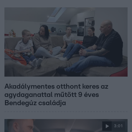
Akadálymentes otthont keres az
agydaganattal műtött 9 éves
Bendegúz családja
3:01