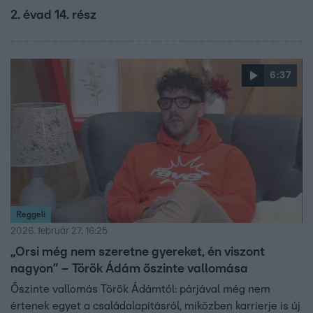
2. évad 14. rész
6:37
Reggeli
2026. február 27. 16:25
„Orsi még nem szeretne gyereket, én viszont
nagyon” – Török Ádám őszinte vallomása
Őszinte vallomás Török Ádámtól: párjával még nem
értenek egyet a családalapításról, miközben karrierje is új