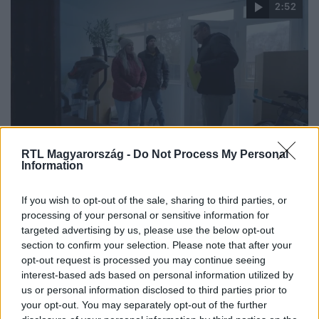
2:52
Ingatlanvadászok
RTL Magyarország -
Do Not Process My Personal
Information
2026. március 4. 21:45
Pincének tűnő otthonnal sokkolt az értékesítő:
If you wish to opt-out of the sale, sharing to third parties, or
„Dávid az Ingatlanvadászok Grincse”
processing of your personal or sensitive information for
Az Ingatlanvadászokban Takács Dávid egy pincére
targeted advertising by us, please use the below opt-out
emlékeztető otthont mutatott be, ami sokkolta a vevőket.
section to confirm your selection. Please note that after your
Riválisai szerint ő lett a műsor Grincse.
opt-out request is processed you may continue seeing
interest-based ads based on personal information utilized by
us or personal information disclosed to third parties prior to
your opt-out. You may separately opt-out of the further