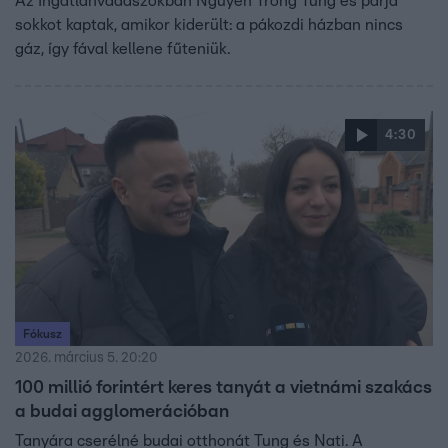
Az Ingatlanvadászokban Nguyen Trong Tung és párja
sokkot kaptak, amikor kiderült: a pákozdi házban nincs
gáz, így fával kellene fűteniük.
4:30
Fókusz
2026. március 5. 20:20
100 millió forintért keres tanyát a vietnámi szakács
a budai agglomerációban
Tanyára cserélné budai otthonát Tung és Nati. A