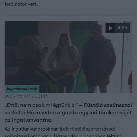
fordulatot vett.
4:29
Ingatlanvadászok
2026. február 26. 21:45
„Ettől nem csak mi égtünk ki” – Füstölő szeánsszal
sokkolta Házasodna a gazda egykori társkeresőjét
az Ingatlanvadász
Az Ingatlanvadászokban Edit füstölőszertartással
sokkolta a korábban a Házasodna a gazdában feltűnő