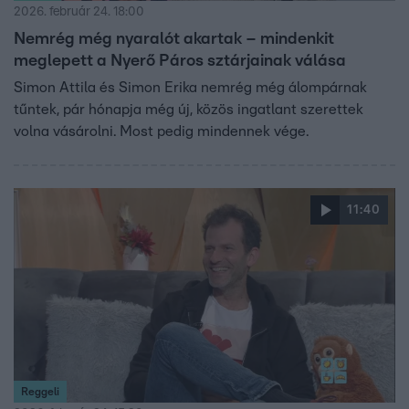
2026. február 24. 18:00
Nemrég még nyaralót akartak – mindenkit
meglepett a Nyerő Páros sztárjainak válása
Simon Attila és Simon Erika nemrég még álompárnak
tűntek, pár hónapja még új, közös ingatlant szerettek
volna vásárolni. Most pedig mindennek vége.
11:40
Reggeli