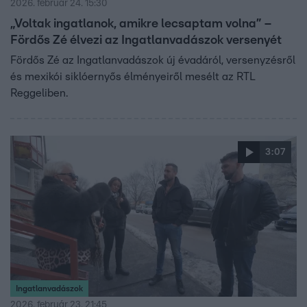
2026. február 24. 15:30
„Voltak ingatlanok, amikre lecsaptam volna” –
Fördős Zé élvezi az Ingatlanvadászok versenyét
Fördős Zé az Ingatlanvadászok új évadáról, versenyzésről
és mexikói siklóernyős élményeiről mesélt az RTL
Reggeliben.
3:07
Ingatlanvadászok
2026. február 23. 21:45