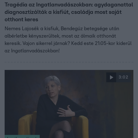
Tragédia az Ingatlanvadászokban: agydaganattal
diagnosztizálták a kisfiút, családja most saját
otthont keres
Nemes Lajosék a kisfiuk, Bendegúz betegsége után
albérletbe kényszerültek, most az álmaik otthonát
keresik. Vajon sikerrel járnak? Kedd este 21:05-kor kiderül
az Ingatlanvadászokban!
3:02