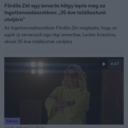
Fördős Zét egy ismerős hölgy lepte meg az
Ingatlanvadászokban: „35 éve találkoztunk
utoljára”
Az Ingatlanvadászokban Fördős Zét meglepte, hogy az
egyik új versenyző egy régi ismerőse, Lenkei Krisztina,
akivel 35 éve találkoztak utoljára
4:47
Fókusz
2026. március 2. 20:30