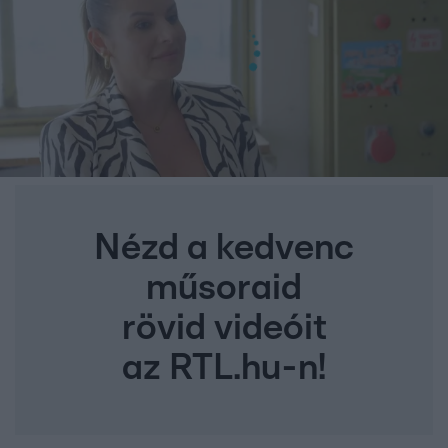
Nézd a kedvenc
műsoraid
rövid videóit
az RTL.hu-n!