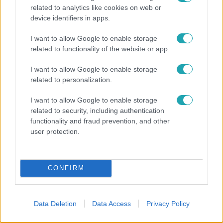
related to analytics like cookies on web or
device identifiers in apps.
Horoszkóp
I want to allow Google to enable storage
Ennek a 3 csillagjegynek váratlan sikereket hozhat
related to functionality of the website or app.
a hét
I want to allow Google to enable storage
related to personalization.
2:56
I want to allow Google to enable storage
related to security, including authentication
functionality and fraud prevention, and other
user protection.
CONFIRM
Híradó
Data Deletion
Data Access
Privacy Policy
Költségcsökkentés és kieső támogató szerződések
- ezekre panaszkodott a Fradi elnöke egy zártkörű