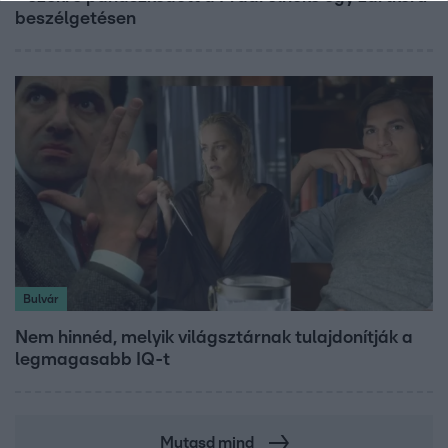
beszélgetésen
Bulvár
Nem hinnéd, melyik világsztárnak tulajdonítják a
legmagasabb IQ-t
Mutasd mind