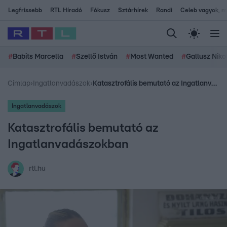
Legfrissebb
RTL Híradó
Fókusz
Sztárhírek
Randi
Celeb vagyok, me
#
Babits Marcella
#
Szellő István
#
Most Wanted
#
Gallusz Niko
Címlap
›
Ingatlanvadászok
›
Katasztrofális bemutató az Ingatlanvadászokban
Ingatlanvadászok
Katasztrofális bemutató az
Ingatlanvadászokban
rtl.hu