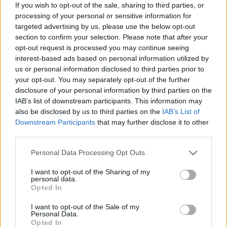
If you wish to opt-out of the sale, sharing to third parties, or
processing of your personal or sensitive information for
targeted advertising by us, please use the below opt-out
section to confirm your selection. Please note that after your
opt-out request is processed you may continue seeing
interest-based ads based on personal information utilized by
us or personal information disclosed to third parties prior to
your opt-out. You may separately opt-out of the further
disclosure of your personal information by third parties on the
Kövess minket, és értesülj a friss hírekről a
IAB’s list of downstream participants. This information may
Facebookon is!
also be disclosed by us to third parties on the
IAB’s List of
Downstream Participants
that may further disclose it to other
third parties.
Követem
Please note that this website/app uses one or more Google
Personal Data Processing Opt Outs
services and may gather and store information including but
not limited to your visit or usage behaviour. You may click to
I want to opt-out of the Sharing of my
personal data.
grant or deny consent to Google and its third-party tags to
Opted In
use your data for below specified purposes in below Google
consent section.
#
INGATLANVADÁSZOK
#
INGATLAN
#
HÁZBEMUTATÓ
I want to opt-out of the Sale of my
Personal Data.
Opted In
#
KATASZTRÓFA
#
VARGA JUDIT
#
FESZÜLTSÉG