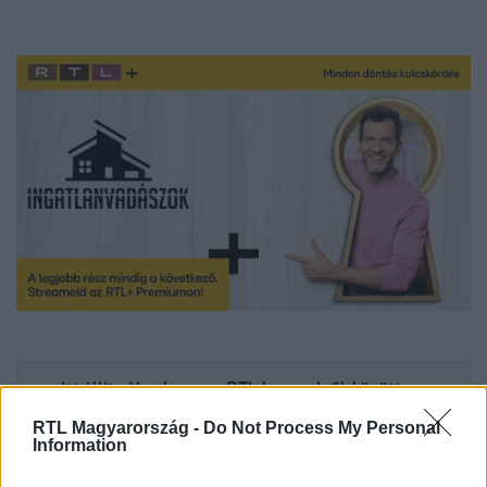
Itt állítsd be, hogy az RTL.hu az elsők között
legyen a Google-találatokban!
RTL Magyarország -
Do Not Process My Personal
Information