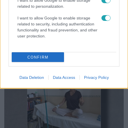
I want to allow Google to enable storage
related to personalization.
I want to allow Google to enable storage
related to security, including authentication
functionality and fraud prevention, and other
user protection.
Életmód
Kitört a lecsó-láz! Íme 3 tuti recept az
elkészítéséhez
CONFIRM
Data Deletion
Data Access
Privacy Policy