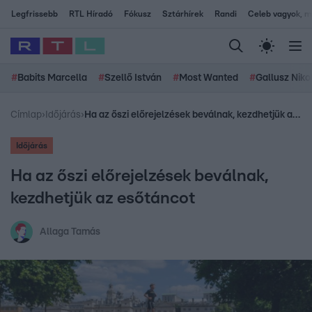
Legfrissebb
RTL Híradó
Fókusz
Sztárhírek
Randi
Celeb vagyok, me
#
Babits Marcella
#
Szellő István
#
Most Wanted
#
Gallusz Niko
Címlap
›
Időjárás
›
Ha az őszi előrejelzések beválnak, kezdhetjük az esőtáncot
Időjárás
Ha az őszi előrejelzések beválnak,
kezdhetjük az esőtáncot
Allaga Tamás