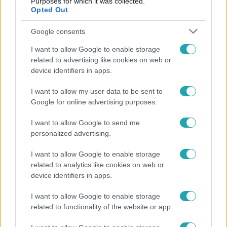
Purposes for which it was collected.
Opted Out
6:12
Google consents
I want to allow Google to enable storage
related to advertising like cookies on web or
device identifiers in apps.
I want to allow my user data to be sent to
Google for online advertising purposes.
Reggeli
I want to allow Google to send me
personalized advertising.
Átvonul a hidegfront az országon – így alakul a
hőmérséklet a hét második felében
I want to allow Google to enable storage
related to analytics like cookies on web or
device identifiers in apps.
I want to allow Google to enable storage
related to functionality of the website or app.