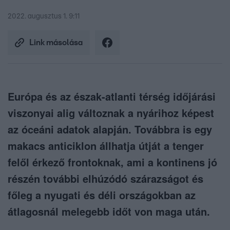
2022. augusztus 1. 9:11
Link másolása
Európa és az észak-atlanti térség időjárási
viszonyai alig változnak a nyárihoz képest
az óceáni adatok alapján. Továbbra is egy
makacs anticiklon állhatja útját a tenger
felől érkező frontoknak, ami a kontinens jó
részén további elhúzódó szárazságot és
főleg a nyugati és déli országokban az
átlagosnál melegebb időt von maga után.