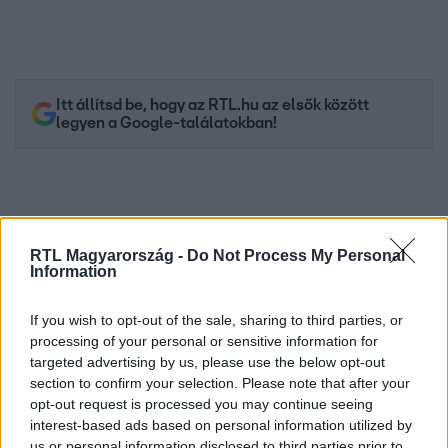
Itt állítsd be, hogy az RTL.hu az elsők között
legyen a Google-találatokban!
RTL Magyarország -
Do Not Process My Personal
Information
If you wish to opt-out of the sale, sharing to third parties, or
processing of your personal or sensitive information for
targeted advertising by us, please use the below opt-out
section to confirm your selection. Please note that after your
Kövess minket, és értesülj a friss hírekről a
opt-out request is processed you may continue seeing
Facebookon is!
interest-based ads based on personal information utilized by
us or personal information disclosed to third parties prior to