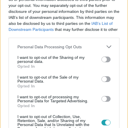
Követem
your opt-out. You may separately opt-out of the further
disclosure of your personal information by third parties on the
IAB’s list of downstream participants. This information may
also be disclosed by us to third parties on the
IAB’s List of
Downstream Participants
that may further disclose it to other
third parties.
#
IDŐJÁRÁS
#
CIKKEK AZ IDŐJÁRÁSRÓL
#
ŐSZ
Please note that this website/app uses one or more Google
Personal Data Processing Opt Outs
services and may gather and store information including but
#
ELŐREJELZÉS
#
SZÁRAZSÁG
#
MELEG
#
MA
not limited to your visit or usage behaviour. You may click to
I want to opt-out of the Sharing of my
personal data.
#
ASZÁLY
#
ANTICIKLON
#
ÓCEÁNOK
grant or deny consent to Google and its third-party tags to
Opted In
use your data for below specified purposes in below Google
consent section.
I want to opt-out of the Sale of my
Personal Data.
Opted In
I want to opt-out of processing my
Personal Data for Targeted Advertising.
Opted In
Népszerű
I want to opt-out of Collection, Use,
Retention, Sale, and/or Sharing of my
Personal Data that Is Unrelated with the