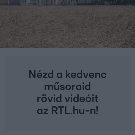
Nézd a kedvenc
műsoraid
rövid videóit
az RTL.hu-n!