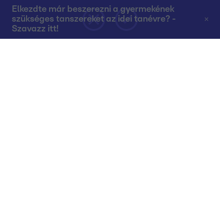
Elkezdte már beszerezni a gyermekének
szükséges tanszereket az idei tanévre? -
Szavazz itt!
Rólunk
Teljes adások az RTL+-on