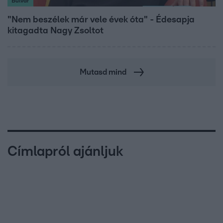
Bulvár
"Nem beszélek már vele évek óta" - Édesapja
kitagadta Nagy Zsoltot
Mutasd mind
Címlapról ajánljuk