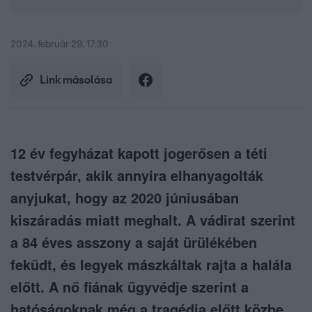
2024. február 29. 17:30
Link másolása
12 év fegyházat kapott jogerősen a téti
testvérpár, akik annyira elhanyagolták
anyjukat, hogy az 2020 júniusában
kiszáradás miatt meghalt. A vádirat szerint
a 84 éves asszony a saját ürülékében
feküdt, és legyek mászkáltak rajta a halála
előtt. A nő fiának ügyvédje szerint a
hatóságoknak még a tragédia előtt közbe