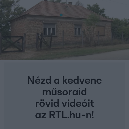
Nézd a kedvenc
műsoraid
rövid videóit
az RTL.hu-n!