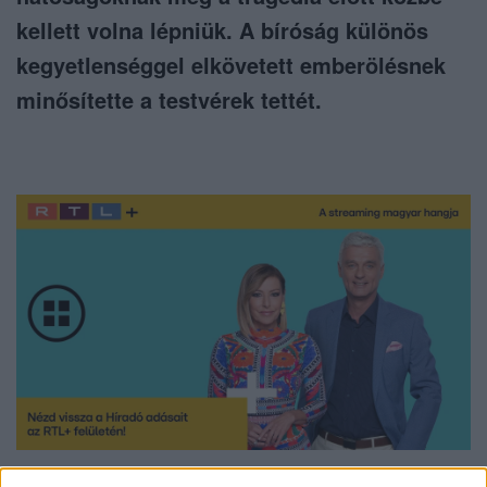
kellett volna lépniük. A bíróság különös
kegyetlenséggel elkövetett emberölésnek
minősítette a testvérek tettét.
Nézd vissza a Híradó adásait az RTL+ felületén!