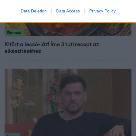
Data Deletion
Data Access
Privacy Policy
Életmód
Kitört a lecsó-láz! Íme 3 tuti recept az
elkészítéséhez