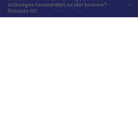
szükséges tanszereket az idei tanévre? -
Szavazz itt!
Rólunk
Teljes adások az RTL+-on
Műsorújság