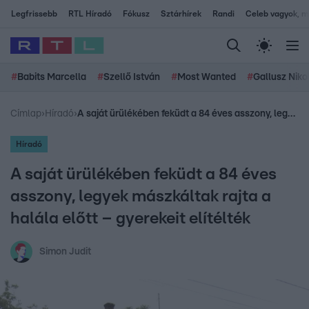
Legfrissebb
RTL Híradó
Fókusz
Sztárhírek
Randi
Celeb vagyok, me
#
Babits Marcella
#
Szellő István
#
Most Wanted
#
Gallusz Niko
Címlap
›
Híradó
›
A saját ürülékében feküdt a 84 éves asszony, legyek mászkáltak rajta a halála előtt – gyerekeit elítélték
Híradó
A saját ürülékében feküdt a 84 éves
asszony, legyek mászkáltak rajta a
halála előtt – gyerekeit elítélték
Simon Judit