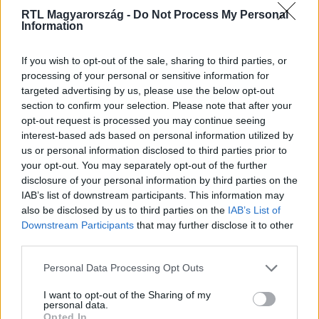
RTL Magyarország -
Do Not Process My Personal
Information
Itt állítsd be, hogy az RTL.hu az elsők között
If you wish to opt-out of the sale, sharing to third parties, or
legyen a Google-találatokban!
processing of your personal or sensitive information for
targeted advertising by us, please use the below opt-out
section to confirm your selection. Please note that after your
opt-out request is processed you may continue seeing
interest-based ads based on personal information utilized by
us or personal information disclosed to third parties prior to
your opt-out. You may separately opt-out of the further
disclosure of your personal information by third parties on the
IAB’s list of downstream participants. This information may
also be disclosed by us to third parties on the
IAB’s List of
Downstream Participants
that may further disclose it to other
third parties.
Kövess minket, és értesülj a friss hírekről a
Please note that this website/app uses one or more Google
Personal Data Processing Opt Outs
Facebookon is!
services and may gather and store information including but
not limited to your visit or usage behaviour. You may click to
I want to opt-out of the Sharing of my
personal data.
grant or deny consent to Google and its third-party tags to
Követem
Opted In