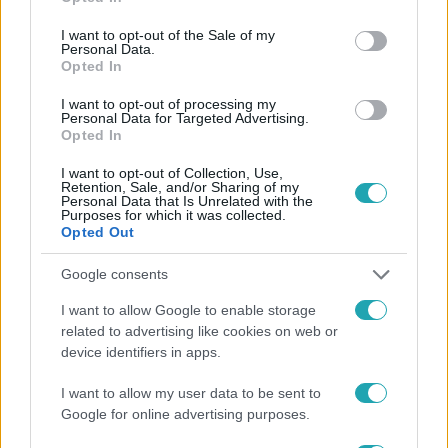
use your data for below specified purposes in below Google
consent section.
I want to opt-out of the Sale of my
Personal Data.
Opted In
I want to opt-out of processing my
Personal Data for Targeted Advertising.
#
HÍRADÓ
#
VIDEÓ
#
ADÁSRÉSZLETEK
Opted In
#
BALESET-BŰNÜGY
#
TÉT
#
ELHANYAGOLT
I want to opt-out of Collection, Use,
Retention, Sale, and/or Sharing of my
#
KISZÁRADT
#
MEGHALT
#
IDŐS ASSZONY
Personal Data that Is Unrelated with the
Purposes for which it was collected.
Opted Out
Google consents
I want to allow Google to enable storage
related to advertising like cookies on web or
device identifiers in apps.
Népszerű
I want to allow my user data to be sent to
Google for online advertising purposes.