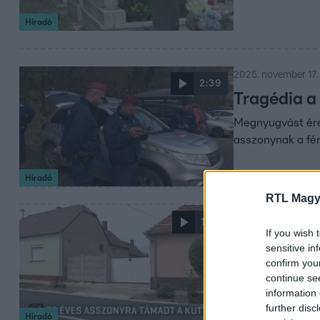
Híradó
2025. november 17. 
2:39
Tragédia a
Megnyugvást érez
asszonynak a férj
Híradó
RTL Magy
2025. július 24. 16:
1:49
If you wish 
72 éves as
sensitive in
Brutális kutyatá
confirm you
continue se
sérüléseket egy 
information 
further disc
Híradó