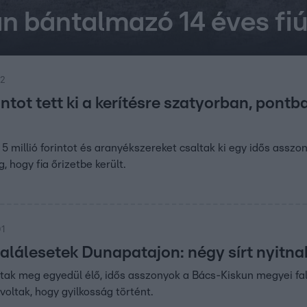
n bántalmazó 14 éves fi
32
rintot tett ki a kerítésre szatyorban, pontb
5 millió forintot és aranyékszereket csaltak ki egy idős asszony
 hogy fia őrizetbe került.
01
halálesetek Dunapatajon: négy sírt nyitna
tak meg egyedül élő, idős asszonyok a Bács-Kiskun megyei fa
voltak, hogy gyilkosság történt.