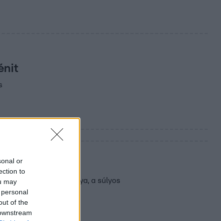
énit
s
sonal or
ection to
ott meg egy harci kutya, a súlyos
ou may
 personal
out of the
 downstream