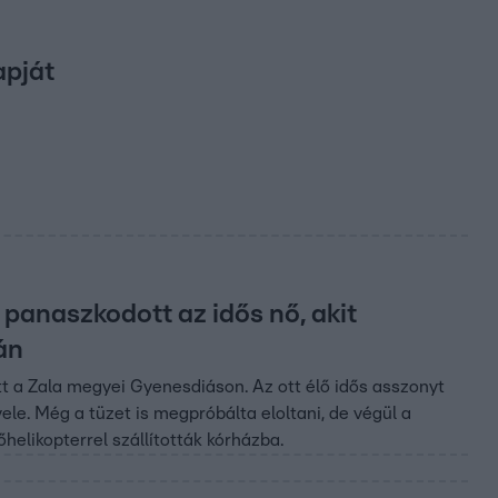
apját
panaszkodott az idős nő, akit
án
tt a Zala megyei Gyenesdiáson. Az ott élő idős asszonyt
ele. Még a tüzet is megpróbálta eloltani, de végül a
helikopterrel szállították kórházba.