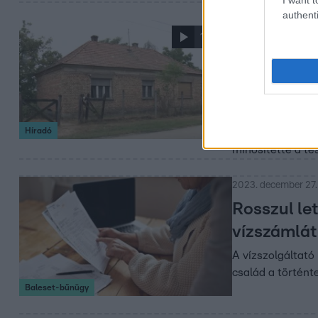
authenti
2024. február 29. 1
1:55
A saját ürü
gyerekeit e
12 év fegyházat 
meghalt. A vádir
Híradó
szerint a hatósá
minősítette a te
2023. december 27.
Rosszul let
vízszámlát
A vízszolgáltató
család a történte
Baleset-bűnügy