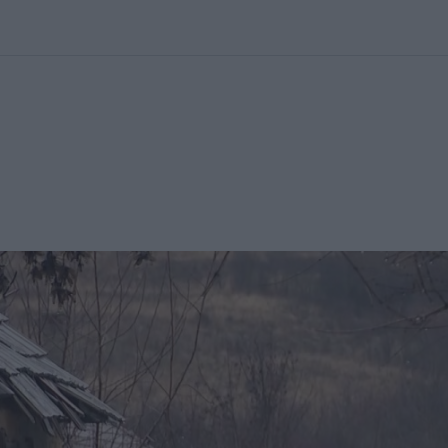
kolett
#
Időjárás
#
RTL műsor
#
Víz
#
Magyar Péter
#
Csillagjeg