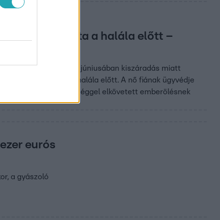
mászkáltak rajta a halála előtt –
 anyjukat, hogy az 2020 júniusában kiszáradás miatt
ek mászkáltak rajta a halála előtt. A nő fiának ügyvédje
róság különös kegyetlenséggel elkövetett emberölésnek
 ezer eurós
or, a gyászoló