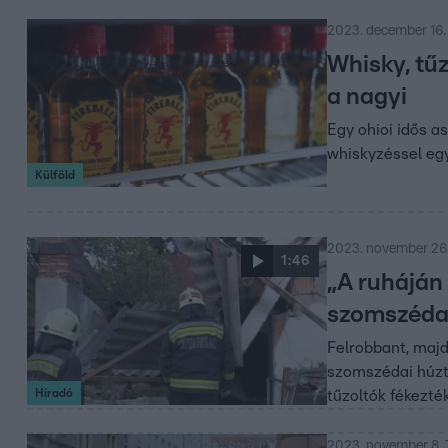
2023. december 16.
Whisky, tűz
a nagyi
Egy ohioi idős a
whiskyzéssel eg
Külföld
2023. november 26.
1:46
„A ruháján
szomszédai
Felrobbant, majd
szomszédai húztá
Híradó
tűzoltók fékezté
2023. november 8. 