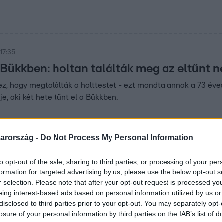
17:35
 Bükkben: holtan találták meg az eltűnt n
, hogy megtalálták a holttestet - ezt mondta annak a 73 éve
e, aki két hete tűnt el a Bükkben.
arország -
Do Not Process My Personal Information
40
to opt-out of the sale, sharing to third parties, or processing of your per
szonyra támadt a kutya
formation for targeted advertising by us, please use the below opt-out s
madás történt Rábaszentandráson. Egy 72 éves asszonyt harap
r selection. Please note that after your opt-out request is processed y
eing interest-based ads based on personal information utilized by us or
gazda segítségével élte túl.
disclosed to third parties prior to your opt-out. You may separately opt-
losure of your personal information by third parties on the IAB’s list of