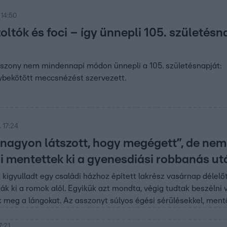
 14:50
oltók és foci – így ünnepli 105. születésn
sszony nem mindennapi módon ünnepli a 105. születésnapját:
ybekötött meccsnézést szervezett.
 17:24
 nagyon látszott, hogy megégett”, de nem 
 mentettek ki a gyenesdiási robbanás ut
 kigyulladt egy családi házhoz épített lakrész vasárnap délelő
k ki a romok alól. Egyikük azt mondta, végig tudtak beszélni v
k meg a lángokat. Az asszonyt súlyos égési sérülésekkel, mentő
7:21