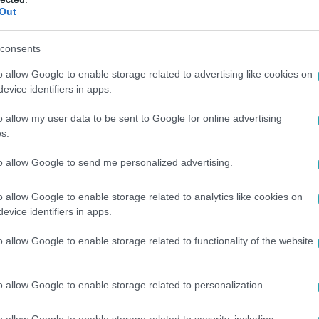
Out
5
consents
l menekült ki háza ablakán egy idős assz
o allow Google to enable storage related to advertising like cookies on
 kirabolta egy másik nő
evice identifiers in apps.
e a spórolt pénzét, majd bezárta a házba.
o allow my user data to be sent to Google for online advertising
s.
to allow Google to send me personalized advertising.
7:53
o allow Google to enable storage related to analytics like cookies on
evice identifiers in apps.
pénzt neki, nyakon szúrta az idős
o allow Google to enable storage related to functionality of the website
 élő gyanúsított pénzt kért az idős nőtől, de mivel
 háromszor nyakon szúrta.
o allow Google to enable storage related to personalization.
o allow Google to enable storage related to security, including