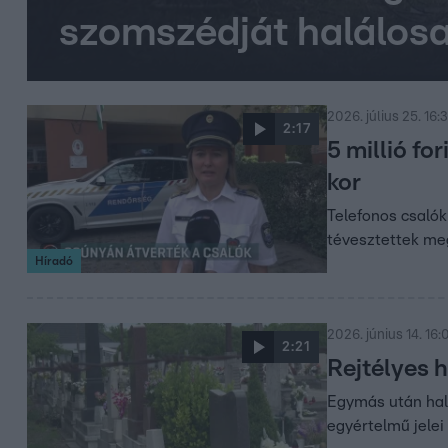
szomszédját halálosa
2026. július 25. 16:
2:17
5 millió fo
kor
Telefonos csalók 
tévesztettek meg,
Híradó
2026. június 14. 16:
2:21
Rejtélyes 
Egymás után hal
egyértelmű jelei 