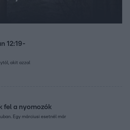
ú
an 12:19-
tól, akit azzal
k fel a nyomozók
luban. Egy márciusi esetnél már