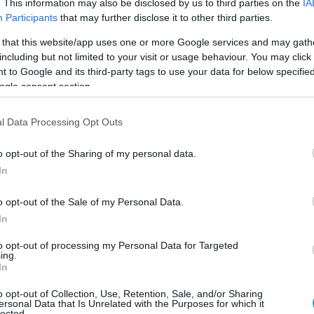
. This information may also be disclosed by us to third parties on the
IA
Participants
that may further disclose it to other third parties.
 that this website/app uses one or more Google services and may gath
31
including but not limited to your visit or usage behaviour. You may click 
azaküldték a kórházból - két nap múlva 
 to Google and its third-party tags to use your data for below specifi
ogle consent section.
üldtek a hódmezővásárhelyi kórházból egy helyi idősotthonba 
ghalt. Az otthon vezetője szerint a nő így nem biztos, hogy me
l Data Processing Opt Outs
rint pedig kapacitáshiány miatt küldhették el többször is a 
azt írta, hogy az intenzív osztályokon mindig szakmai szabályo
o opt-out of the Sharing of my personal data.
gálat indult a hódmezővásárhelyi kórházban.
In
o opt-out of the Sale of my Personal Data.
58
In
t nem gondoltuk volna” – lánya találta m
to opt-out of processing my Personal Data for Targeted
ing.
In
 meg a sárvári gyilkosság áldozatát. Kedd hajnalban ölték meg a
o opt-out of Collection, Use, Retention, Sale, and/or Sharing
oz, a gyanúsítottat már le is tartóztatták, de a hatóságok to
ersonal Data that Is Unrelated with the Purposes for which it
lected.