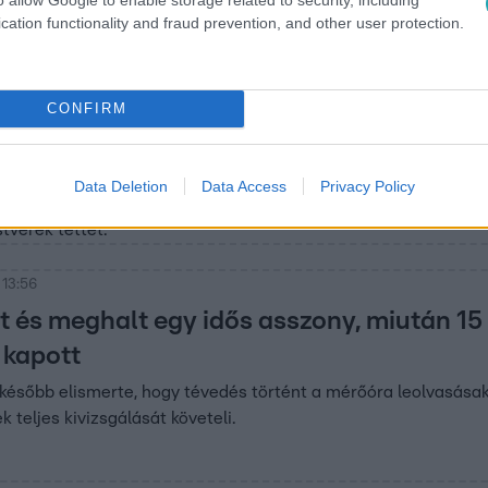
cation functionality and fraud prevention, and other user protection.
7:30
lékében feküdt a 84 éves asszony, legyek 
CONFIRM
lítélték
kapott jogerősen a téti testvérpár, akik annyira elhanyagolták
at szerint a 84 éves asszony a saját ürülékében feküdt, és legy
Data Deletion
Data Access
Privacy Policy
goknak még a tragédia előtt közbe kellett volna lépniük. A bí
stvérek tettét.
 13:56
t és meghalt egy idős asszony, miután 15
 kapott
 később elismerte, hogy tévedés történt a mérőóra leolvasásak
k teljes kivizsgálását követeli.