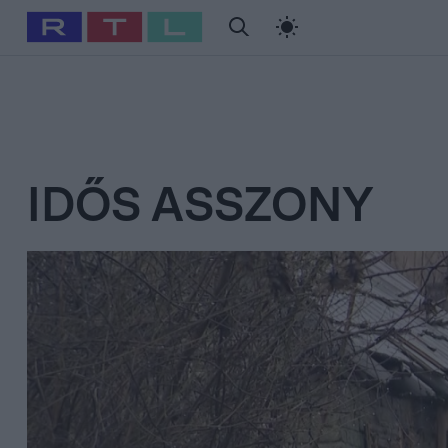
#
Babits Marcella
#
Szellő István
#
Most Wanted
#
Gallusz Ni
IDŐS ASSZONY