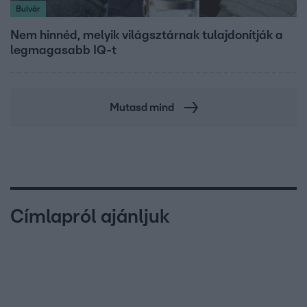
Bulvár
Nem hinnéd, melyik világsztárnak tulajdonítják a
legmagasabb IQ-t
Mutasd mind
Címlapról ajánljuk