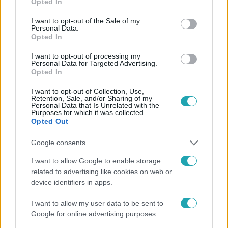
Opted In
Követem
use your data for below specified purposes in below Google
consent section.
I want to opt-out of the Sale of my
Personal Data.
Opted In
I want to opt-out of processing my
Personal Data for Targeted Advertising.
Opted In
#
HÍRADÓ
#
VIDEÓ
#
ADÁSRÉSZLETEK
#
BALESET-BŰNÜGY
#
BŰNÜGY
#
BÁTONYTERENYE
I want to opt-out of Collection, Use,
Retention, Sale, and/or Sharing of my
Personal Data that Is Unrelated with the
#
KIRABOLTÁK
#
LOPÁS
#
IDŐS ASSZONY
Purposes for which it was collected.
Opted Out
Google consents
I want to allow Google to enable storage
related to advertising like cookies on web or
device identifiers in apps.
Népszerű
I want to allow my user data to be sent to
Google for online advertising purposes.