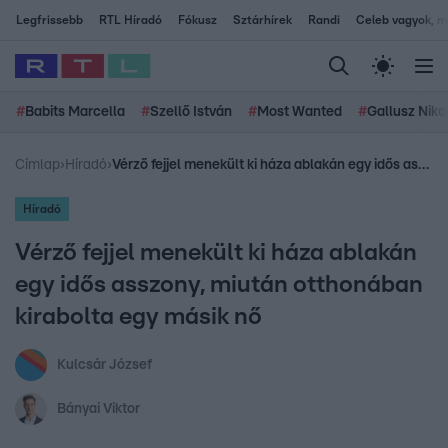
Legfrissebb
RTL Híradó
Fókusz
Sztárhírek
Randi
Celeb vagyok, me
#
Babits Marcella
#
Szellő István
#
Most Wanted
#
Gallusz Niko
Címlap
›
Híradó
›
Vérző fejjel menekült ki háza ablakán egy idős asszony, miután otthonában kirabolta egy másik nő
Híradó
Vérző fejjel menekült ki háza ablakán
egy idős asszony, miután otthonában
kirabolta egy másik nő
Kulcsár József
Bányai Viktor