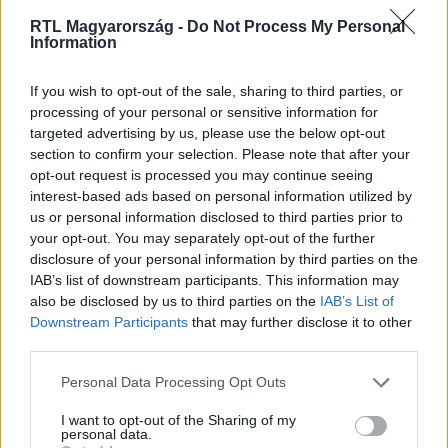
Nézd vissza a Híradó adásait az RTL+ felületén!
RTL Magyarország -
Do Not Process My Personal
Information
If you wish to opt-out of the sale, sharing to third parties, or
Itt állítsd be, hogy az RTL.hu az elsők között
processing of your personal or sensitive information for
legyen a Google-találatokban!
targeted advertising by us, please use the below opt-out
section to confirm your selection. Please note that after your
opt-out request is processed you may continue seeing
interest-based ads based on personal information utilized by
us or personal information disclosed to third parties prior to
your opt-out. You may separately opt-out of the further
disclosure of your personal information by third parties on the
IAB’s list of downstream participants. This information may
also be disclosed by us to third parties on the
IAB’s List of
Downstream Participants
that may further disclose it to other
third parties.
Kövess minket, és értesülj a friss hírekről a
Please note that this website/app uses one or more Google
Personal Data Processing Opt Outs
Facebookon is!
services and may gather and store information including but
not limited to your visit or usage behaviour. You may click to
I want to opt-out of the Sharing of my
personal data.
grant or deny consent to Google and its third-party tags to