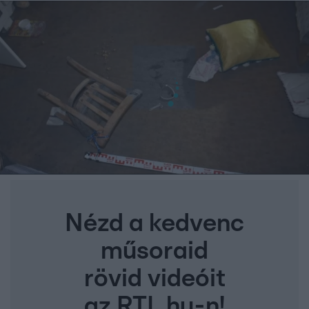
Nézd a kedvenc
műsoraid
rövid videóit
az RTL.hu-n!