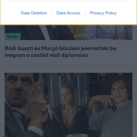
Data Deletion
Data Access
Privacy Policy
Bulvár
Bódi Guszti és Margó büszkén jelentették be:
megvan a család első diplomása