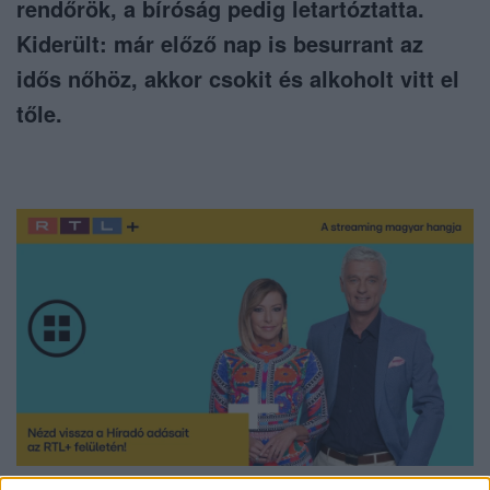
rendőrök, a bíróság pedig letartóztatta.
Kiderült: már előző nap is besurrant az
idős nőhöz, akkor csokit és alkoholt vitt el
tőle.