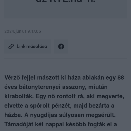
2024. június 9. 17:05
Link másolása
Vérző fejjel mászott ki háza ablakán egy 88
éves bátonyterenyei asszony, miután
kirabolták. Egy nő rontott rá, aki megverte,
elvette a spórolt pénzét, majd bezárta a
házba. A nyugdíjas súlyosan megsérült.
Támadóját két nappal később fogták el a