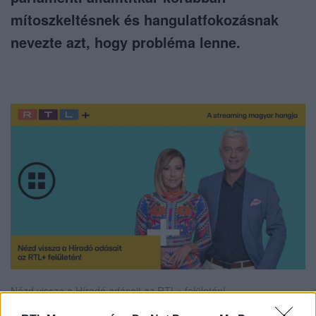
mítoszkeltésnek és hangulatfokozásnak
nevezte azt, hogy probléma lenne.
Nézd vissza a Híradó adásait az RTL+ felületén!