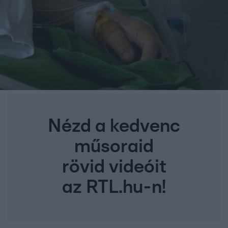
Nézd a kedvenc
műsoraid
rövid videóit
az RTL.hu-n!