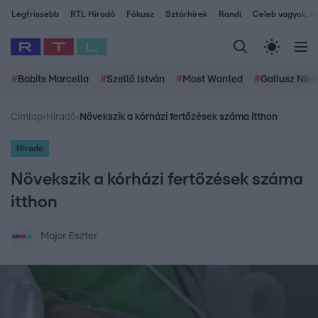
Legfrissebb
RTL Híradó
Fókusz
Sztárhírek
Randi
Celeb vagyok, me
#
Babits Marcella
#
Szellő István
#
Most Wanted
#
Gallusz Niko
Címlap
›
Híradó
›
Növekszik a kórházi fertőzések száma itthon
Híradó
Növekszik a kórházi fertőzések száma
itthon
Major Eszter