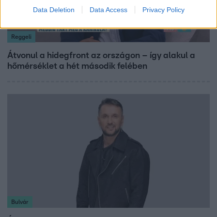
Data Deletion
Data Access
Privacy Policy
Reggeli
Átvonul a hidegfront az országon – így alakul a
hőmérséklet a hét második felében
Bulvár