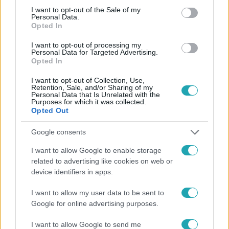
consent section.
I want to opt-out of the Sale of my
Personal Data.
Opted In
I want to opt-out of processing my
#
HÍRADÓ
#
VIDEÓ
#
ADÁSRÉSZLETEK
Personal Data for Targeted Advertising.
Opted In
#
TOP HÍREK
#
EGÉSZSÉGÜGY
#
BELFÖLD
I want to opt-out of Collection, Use,
#
KÓRHÁZI FERTŐZÉS
Retention, Sale, and/or Sharing of my
Personal Data that Is Unrelated with the
Purposes for which it was collected.
Opted Out
Google consents
I want to allow Google to enable storage
related to advertising like cookies on web or
Népszerű
device identifiers in apps.
I want to allow my user data to be sent to
Google for online advertising purposes.
I want to allow Google to send me