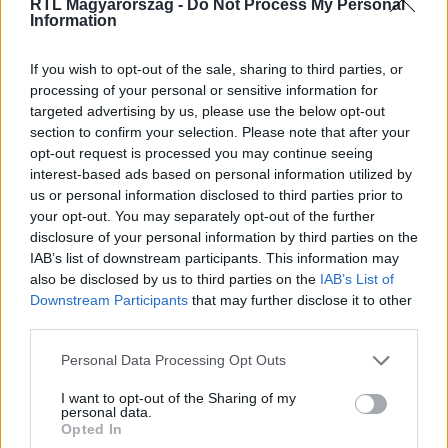
RTL Magyarország -
Do Not Process My Personal
Information
Itt állítsd be, hogy az RTL.hu az elsők között
legyen a Google-találatokban!
If you wish to opt-out of the sale, sharing to third parties, or
processing of your personal or sensitive information for
targeted advertising by us, please use the below opt-out
section to confirm your selection. Please note that after your
opt-out request is processed you may continue seeing
interest-based ads based on personal information utilized by
us or personal information disclosed to third parties prior to
your opt-out. You may separately opt-out of the further
disclosure of your personal information by third parties on the
IAB’s list of downstream participants. This information may
also be disclosed by us to third parties on the
IAB’s List of
Downstream Participants
that may further disclose it to other
third parties.
Kövess minket, és értesülj a friss hírekről a
Facebookon is!
Please note that this website/app uses one or more Google
Personal Data Processing Opt Outs
services and may gather and store information including but
not limited to your visit or usage behaviour. You may click to
I want to opt-out of the Sharing of my
Követem
personal data.
grant or deny consent to Google and its third-party tags to
Opted In
use your data for below specified purposes in below Google