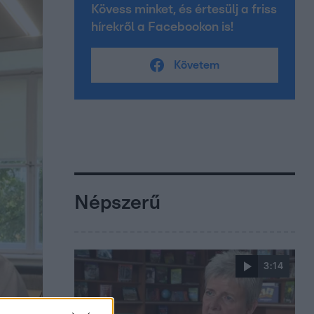
Kövess minket, és értesülj a friss
hírekről a Facebookon is!
Követem
Népszerű
3:14