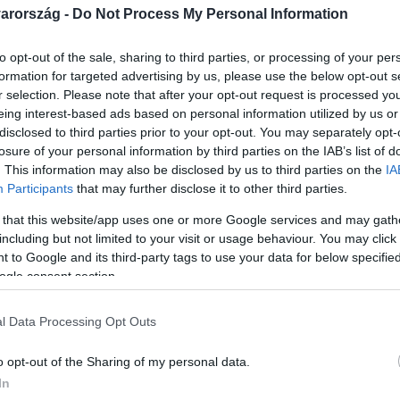
arország -
Do Not Process My Personal Information
to opt-out of the sale, sharing to third parties, or processing of your per
formation for targeted advertising by us, please use the below opt-out s
r selection. Please note that after your opt-out request is processed y
Link másolása
eing interest-based ads based on personal information utilized by us or
disclosed to third parties prior to your opt-out. You may separately opt-
losure of your personal information by third parties on the IAB’s list of
. This information may also be disclosed by us to third parties on the
IA
Participants
that may further disclose it to other third parties.
 kezdeményezett közös, több száz milliós
 that this website/app uses one or more Google services and may gath
d megyei közgyűlés fideszes elnöke – írta
including but not limited to your visit or usage behaviour. You may click 
ója és korábban vezetője is volt az
 to Google and its third-party tags to use your data for below specifi
ogle consent section.
mikor a közgyűlés elnökének választották.
zal, hogy az általa vezetett önkormányzat
l Data Processing Opt Outs
fiai vezette egyesületen keresztül. A megyei
o opt-out of the Sharing of my personal data.
z elnök előterjesztését.
In