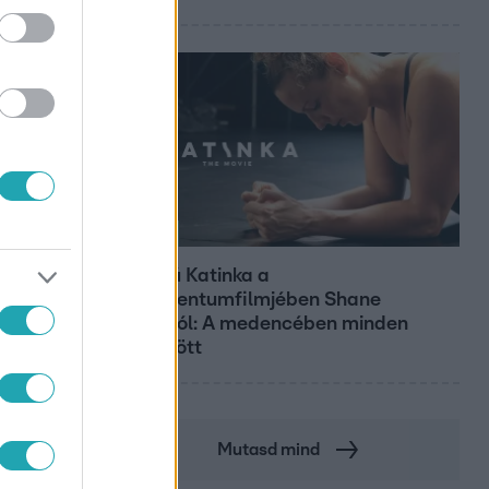
Kultúra
Hosszú Katinka a
dokumentumfilmjében Shane
Tusupról: A medencében minden
működött
Mutasd mind