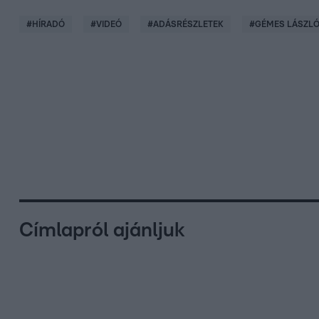
#
HÍRADÓ
#
VIDEÓ
#
ADÁSRÉSZLETEK
#
GÉMES LÁSZL
Címlapról ajánljuk