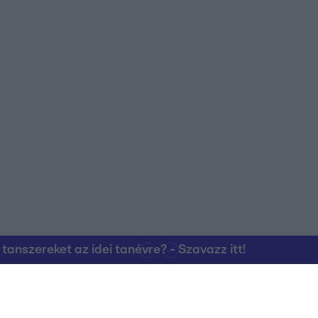
nszereket az idei tanévre? - Szavazz itt!