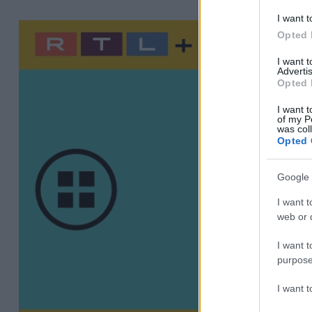
I want t
Opted 
I want 
Advertis
Opted 
I want t
of my P
was col
Opted 
Google 
I want t
web or d
I want t
purpose
I want 