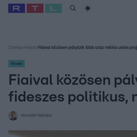
#
Babits Marcella
#
Szellő István
#
Most Wanted
#
Gallusz Ni
Címlap
›
Híradó
›
Fiaival közösen pályázik több száz milliós uniós proj
Híradó
Fiaival közösen pál
fideszes politikus,
Horváth Nándor