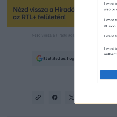
I want t
web or d
I want t
or app.
Nézd vissza a Híradó adásait az RTL+ felületén!
I want t
I want t
authenti
Itt állítsd be, hogy az RTL.hu az elsők 