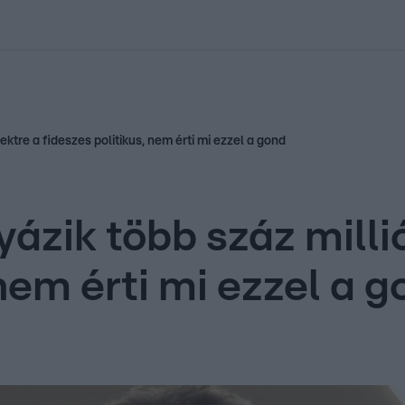
kolett
#
Időjárás
#
RTL műsor
#
Víz
#
Magyar Péter
#
Csillagjeg
ektre a fideszes politikus, nem érti mi ezzel a gond
yázik több száz milli
 nem érti mi ezzel a 