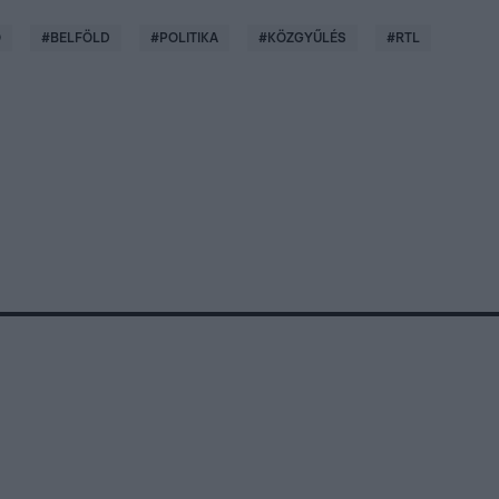
Ó
#
BELFÖLD
#
POLITIKA
#
KÖZGYŰLÉS
#
RTL