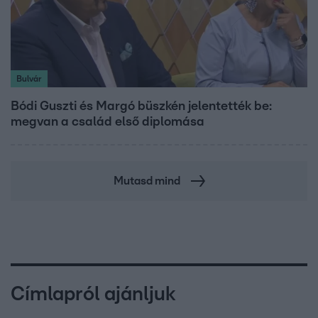
Bulvár
Bódi Guszti és Margó büszkén jelentették be:
megvan a család első diplomása
Mutasd mind
Címlapról ajánljuk