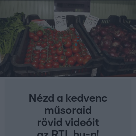
Nézd a kedvenc
műsoraid
rövid videóit
az RTL.hu-n!