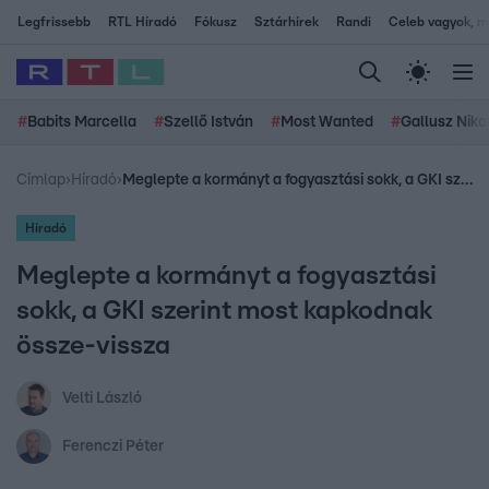
Legfrissebb
RTL Híradó
Fókusz
Sztárhírek
Randi
Celeb vagyok, me
#
Babits Marcella
#
Szellő István
#
Most Wanted
#
Gallusz Niko
Címlap
›
Híradó
›
Meglepte a kormányt a fogyasztási sokk, a GKI szerint most kapkodnak össze-vissza
Híradó
Meglepte a kormányt a fogyasztási
sokk, a GKI szerint most kapkodnak
össze-vissza
Velti László
Ferenczi Péter