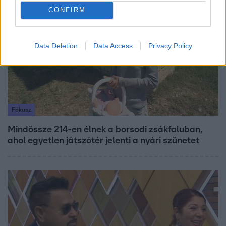
6:41
CONFIRM
Data Deletion
Data Access
Privacy Policy
Fókusz
Mindössze 214-en élnek a borsodi zsákfaluban,
ahol egyetlen játszótér jelenti a nyári szünetet