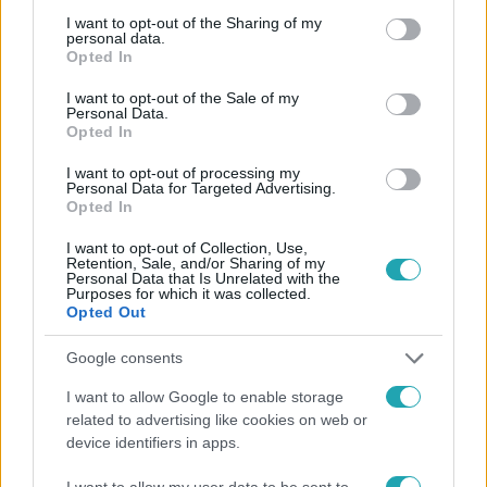
Facebookon is!
not limited to your visit or usage behaviour. You may click to
I want to opt-out of the Sharing of my
personal data.
grant or deny consent to Google and its third-party tags to
Opted In
use your data for below specified purposes in below Google
Követem
consent section.
I want to opt-out of the Sale of my
Personal Data.
Opted In
I want to opt-out of processing my
Personal Data for Targeted Advertising.
Opted In
#
HÍRADÓ
#
VIDEÓ
#
ADÁSRÉSZLETEK
I want to opt-out of Collection, Use,
#
TOP HÍREK
#
GAZDASÁG
#
INFLÁCIÓ
Retention, Sale, and/or Sharing of my
Personal Data that Is Unrelated with the
Purposes for which it was collected.
#
FOGYASZTÁS
#
VÁSÁRLÁS
#
GKI
Opted Out
#
GAZDASÁGKUTATÓ INTÉZET
#
SZÉP-KÁRTYA
Google consents
I want to allow Google to enable storage
related to advertising like cookies on web or
device identifiers in apps.
I want to allow my user data to be sent to