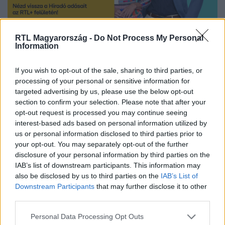
Nézd vissza a Híradó adásait az RTL+ felületén!
RTL Magyarország -
Do Not Process My Personal
Information
If you wish to opt-out of the sale, sharing to third parties, or
Itt állítsd be, hogy az RTL.hu az elsők között
processing of your personal or sensitive information for
legyen a Google-találatokban!
targeted advertising by us, please use the below opt-out
section to confirm your selection. Please note that after your
opt-out request is processed you may continue seeing
interest-based ads based on personal information utilized by
us or personal information disclosed to third parties prior to
your opt-out. You may separately opt-out of the further
disclosure of your personal information by third parties on the
IAB’s list of downstream participants. This information may
also be disclosed by us to third parties on the
IAB’s List of
Downstream Participants
that may further disclose it to other
third parties.
Please note that this website/app uses one or more Google
Personal Data Processing Opt Outs
Kövess minket, és értesülj a friss hírekről a
services and may gather and store information including but